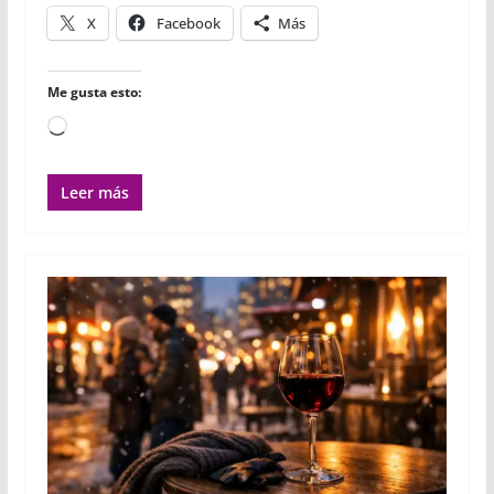
r
X
Facebook
Más
Me gusta esto:
Cargando...
Leer más