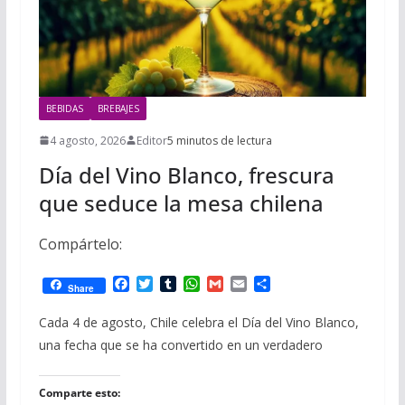
BEBIDAS
BREBAJES
4 agosto, 2026
Editor
5 minutos de lectura
Día del Vino Blanco, frescura
que seduce la mesa chilena
Compártelo:
F
T
T
W
G
E
C
Share
a
w
u
h
m
m
o
c
i
m
a
a
a
m
Cada 4 de agosto, Chile celebra el Día del Vino Blanco,
e
t
b
t
i
i
p
una fecha que se ha convertido en un verdadero
b
t
l
s
l
l
a
o
e
r
A
r
o
r
p
t
Comparte esto:
k
p
i