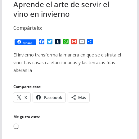
Aprende el arte de servir el
vino en invierno
Compártelo:
F
T
T
W
G
E
C
Share
a
w
u
h
m
m
o
c
i
m
a
a
a
m
El invierno transforma la manera en que se disfruta el
e
t
b
t
i
i
p
vino. Las casas calefaccionadas y las terrazas frías
b
t
l
s
l
l
a
o
e
r
A
r
alteran la
o
r
p
t
k
p
i
r
Comparte esto:
X
Facebook
Más
Me gusta esto:
Cargando...