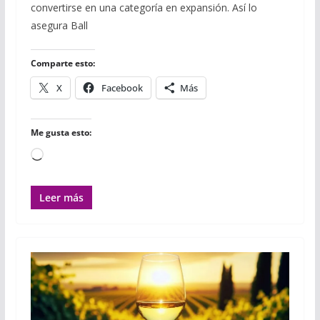
convertirse en una categoría en expansión. Así lo
b
t
l
s
l
l
a
o
e
r
A
r
asegura Ball
o
r
p
t
k
p
i
r
Comparte esto:
X
Facebook
Más
Me gusta esto:
Cargando...
Leer más