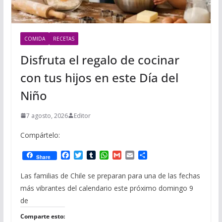
COMIDA
RECETAS
Disfruta el regalo de cocinar
con tus hijos en este Día del
Niño
7 agosto, 2026
Editor
Compártelo:
F
T
T
W
G
E
C
Share
a
w
u
h
m
m
o
c
i
m
a
a
a
m
Las familias de Chile se preparan para una de las fechas
e
t
b
t
i
i
p
más vibrantes del calendario este próximo domingo 9
b
t
l
s
l
l
a
o
e
r
A
r
de
o
r
p
t
Comparte esto:
k
p
i