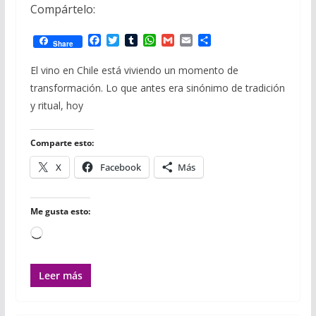
Compártelo:
F
T
T
W
G
E
C
Share
a
w
u
h
m
m
o
c
i
m
a
a
a
m
El vino en Chile está viviendo un momento de
e
t
b
t
i
i
p
transformación. Lo que antes era sinónimo de tradición
b
t
l
s
l
l
a
o
e
r
A
r
y ritual, hoy
o
r
p
t
k
p
i
r
Comparte esto:
X
Facebook
Más
Me gusta esto:
Cargando...
Leer más