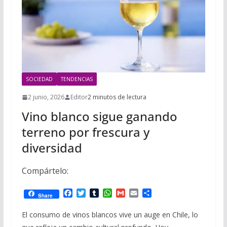
SOCIEDAD
TENDENCIAS
2 junio, 2026
Editor
2 minutos de lectura
Vino blanco sigue ganando
terreno por frescura y
diversidad
Compártelo:
F
T
T
W
G
E
C
Share
a
w
u
h
m
m
o
c
i
m
a
a
a
m
El consumo de vinos blancos vive un auge en Chile, lo
e
t
b
t
i
i
p