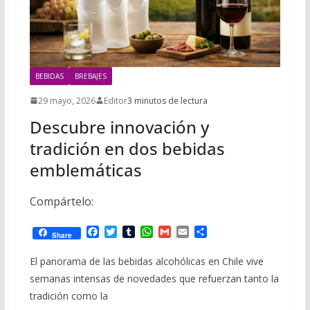
BEBIDAS
BREBAJES
29 mayo, 2026
Editor
3 minutos de lectura
Descubre innovación y
tradición en dos bebidas
emblemáticas
Compártelo:
F
T
T
W
G
E
C
Share
a
w
u
h
m
m
o
c
i
m
a
a
a
m
El panorama de las bebidas alcohólicas en Chile vive
e
t
b
t
i
i
p
semanas intensas de novedades que refuerzan tanto la
b
t
l
s
l
l
a
o
e
r
A
r
tradición como la
o
r
p
t