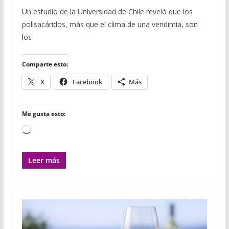
c
i
m
a
a
a
m
Un estudio de la Universidad de Chile reveló que los
e
t
b
t
i
i
p
polisacáridos, más que el clima de una vendimia, son
b
t
l
s
l
l
a
o
e
r
A
r
los
o
r
p
t
k
p
i
r
Comparte esto:
X
Facebook
Más
Me gusta esto:
Cargando...
Leer más