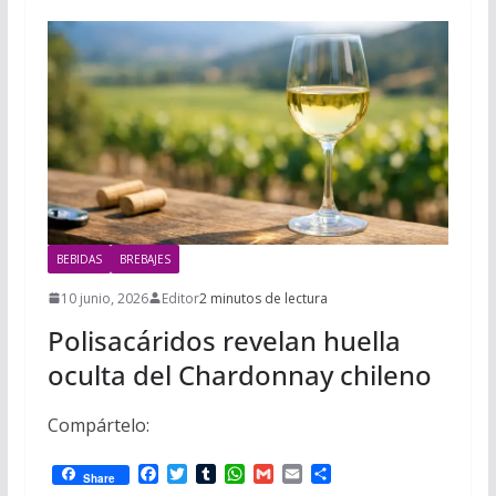
BEBIDAS
BREBAJES
10 junio, 2026
Editor
2 minutos de lectura
Polisacáridos revelan huella
oculta del Chardonnay chileno
Compártelo:
F
T
T
W
G
E
C
Share
a
w
u
h
m
m
o