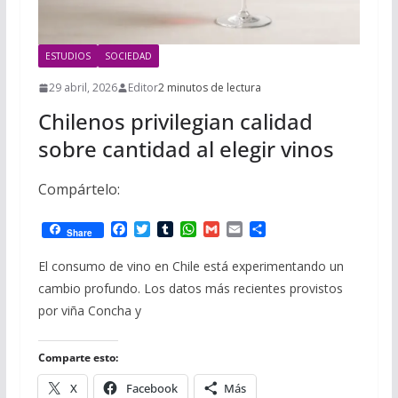
ESTUDIOS
SOCIEDAD
29 abril, 2026
Editor
2 minutos de lectura
Chilenos privilegian calidad
sobre cantidad al elegir vinos
Compártelo:
F
T
T
W
G
E
C
Share
a
w
u
h
m
m
o
c
i
m
a
a
a
m
El consumo de vino en Chile está experimentando un
e
t
b
t
i
i
p
cambio profundo. Los datos más recientes provistos
b
t
l
s
l
l
a
o
e
r
A
r
por viña Concha y
o
r
p
t
k
p
i
r
Comparte esto:
X
Facebook
Más