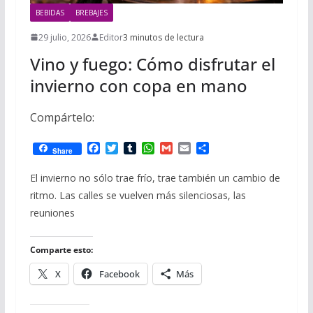
BEBIDAS
BREBAJES
29 julio, 2026
Editor
3 minutos de lectura
Vino y fuego: Cómo disfrutar el
invierno con copa en mano
Compártelo:
F
T
T
W
G
E
C
Share
a
w
u
h
m
m
o
c
i
m
a
a
a
m
El invierno no sólo trae frío, trae también un cambio de
e
t
b
t
i
i
p
ritmo. Las calles se vuelven más silenciosas, las
b
t
l
s
l
l
a
o
e
r
A
r
reuniones
o
r
p
t
k
p
i
r
Comparte esto:
X
Facebook
Más