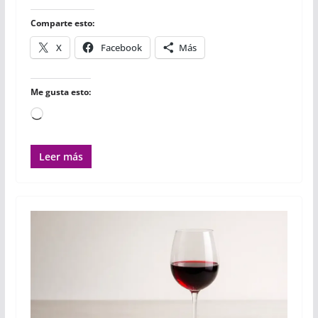
k
p
i
r
Comparte esto:
X
Facebook
Más
Me gusta esto:
Cargando...
Leer más