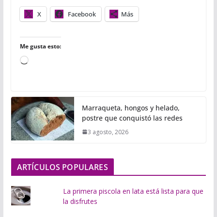
r
X
Facebook
Más
Me gusta esto:
C
a
r
g
Marraqueta, hongos y helado,
a
postre que conquistó las redes
n
3 agosto, 2026
d
o
.
ARTÍCULOS POPULARES
.
.
La primera piscola en lata está lista para que
la disfrutes