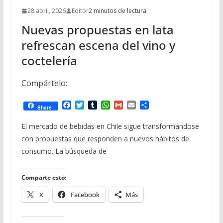
28 abril, 2026
Editor
2 minutos de lectura
Nuevas propuestas en lata
refrescan escena del vino y
coctelería
Compártelo:
F
T
T
W
G
E
C
Share
a
w
u
h
m
m
o
c
i
m
a
a
a
m
El mercado de bebidas en Chile sigue transformándose
e
t
b
t
i
i
p
con propuestas que responden a nuevos hábitos de
b
t
l
s
l
l
a
o
e
r
A
r
consumo. La búsqueda de
o
r
p
t
k
p
i
r
Comparte esto:
X
Facebook
Más