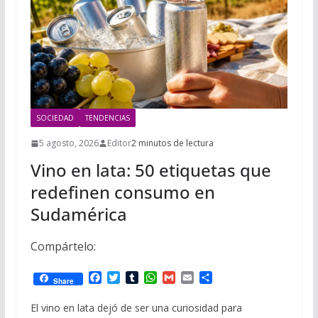
i
m
p
l
p
p
a
r
t
SOCIEDAD
TENDENCIAS
i
r
5 agosto, 2026
Editor
2 minutos de lectura
Vino en lata: 50 etiquetas que
redefinen consumo en
Sudamérica
Compártelo:
F
T
T
W
G
E
C
Share
a
w
u
h
m
m
o
c
i
m
a
a
a
m
El vino en lata dejó de ser una curiosidad para
e
t
b
t
i
i
p