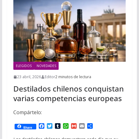
ELEGIDOS
NOVEDADES
23 abril, 2026
Editor
2 minutos de lectura
Destilados chilenos conquistan
varias competencias europeas
Compártelo:
F
T
T
W
G
E
C
Share
a
w
u
h
m
m
o
c
i
m
a
a
a
m