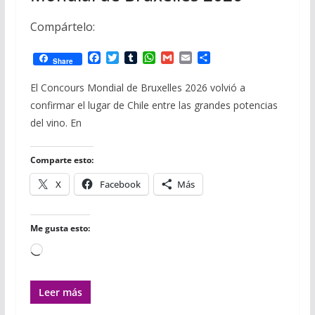
Compártelo:
F
T
T
W
G
E
C
Share
a
w
u
h
m
m
o
c
i
m
a
a
a
m
El Concours Mondial de Bruxelles 2026 volvió a
e
t
b
t
i
i
p
confirmar el lugar de Chile entre las grandes potencias
b
t
l
s
l
l
a
o
e
r
A
r
del vino. En
o
r
p
t
k
p
i
r
Comparte esto:
X
Facebook
Más
Me gusta esto:
Cargando...
Leer más