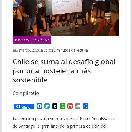
PREMIOS
SOCIEDAD
3 marzo, 2026
Editor
2 minutos de lectura
Chile se suma al desafío global
por una hostelería más
sostenible
Compártelo:
F
T
T
W
G
E
C
Share
a
w
u
h
m
m
o
c
i
m
a
a
a
m
La semana pasada se realizó en el Hotel Renaissance
e
t
b
t
i
i
p
de Santiago la gran final de la primera edición del
b
t
l
s
l
l
a