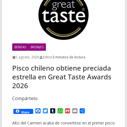
i
m
p
l
p
p
a
r
t
BEBIDAS
BREBAJES
i
r
5 agosto, 2026
Editor
3 minutos de lectura
Pisco chileno obtiene preciada
estrella en Great Taste Awards
2026
Compártelo:
F
T
T
W
G
E
C
Share
a
w
u
h
m
m
o
c
i
m
a
a
a
m
Alto del Carmen acaba de convertirse en el primer pisco
e
t
b
t
i
i
p