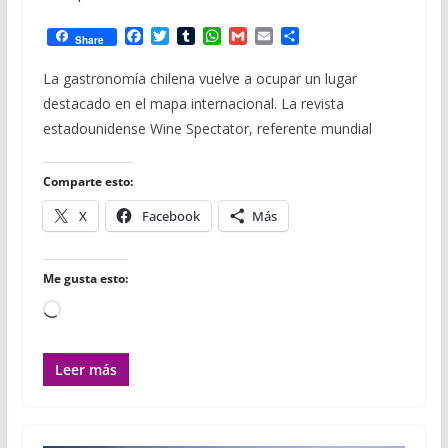
F
T
T
W
G
E
C
Share
a
w
u
h
m
m
o
c
i
m
a
a
a
m
La gastronomía chilena vuelve a ocupar un lugar
e
t
b
t
i
i
p
destacado en el mapa internacional. La revista
b
t
l
s
l
l
a
o
e
r
A
r
estadounidense Wine Spectator, referente mundial
o
r
p
t
k
p
i
r
Comparte esto:
X
Facebook
Más
Me gusta esto:
Cargando...
Leer más