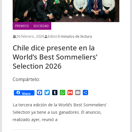
PREMIOS
SOCIEDAD
26 febrero, 2026
Editor
3 minutos de lectura
Chile dice presente en la
World’s Best Sommeliers’
Selection 2026
Compártelo:
F
T
T
W
G
E
C
Share
a
w
u
h
m
m
o
c
i
m
a
a
a
m
La tercera edición de la World’s Best Sommeliers’
e
t
b
t
i
i
p
Selection ya tiene a sus ganadores. El anuncio,
b
t
l
s
l
l
a
o
e
r
A
r
realizado ayer, reunió a
o
r
p
t
k
p
i