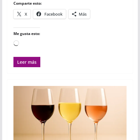
r
Comparte esto:
X
Facebook
Más
Me gusta esto:
Cargando...
Leer más