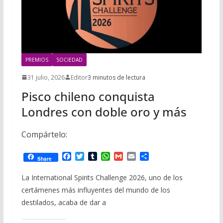
PREMIOS
SOCIEDAD
31 julio, 2026
Editor
3 minutos de lectura
Pisco chileno conquista
Londres con doble oro y más
Compártelo:
F
T
T
W
G
E
C
Share
a
w
u
h
m
m
o
c
i
m
a
a
a
m
La International Spirits Challenge 2026, uno de los
e
t
b
t
i
i
p
certámenes más influyentes del mundo de los
b
t
l
s
l
l
a
o
e
r
A
r
destilados, acaba de dar a
o
r
p
t
k
p
i