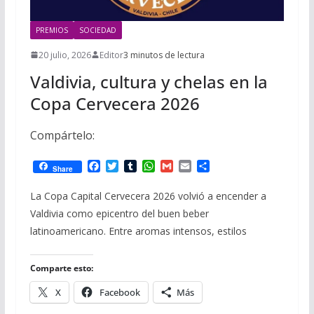
PREMIOS
SOCIEDAD
20 julio, 2026
Editor
3 minutos de lectura
Valdivia, cultura y chelas en la
Copa Cervecera 2026
Compártelo:
F
T
T
W
G
E
C
Share
a
w
u
h
m
m
o
c
i
m
a
a
a
m
La Copa Capital Cervecera 2026 volvió a encender a
e
t
b
t
i
i
p
Valdivia como epicentro del buen beber
b
t
l
s
l
l
a
o
e
r
A
r
latinoamericano. Entre aromas intensos, estilos
o
r
p
t
k
p
i
r
Comparte esto:
X
Facebook
Más