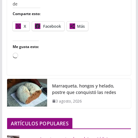
o
e
r
A
r
de
o
r
p
t
Comparte esto:
k
p
i
r
X
Facebook
Más
Me gusta esto:
C
a
r
g
Marraqueta, hongos y helado,
a
postre que conquistó las redes
n
3 agosto, 2026
d
o
.
ARTÍCULOS POPULARES
.
.