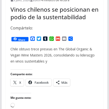
3 julio, 2026
Editor
4 minutos de lectura
Vinos chilenos se posicionan en
podio de la sustentabilidad
Compártelo:
F
T
T
W
G
E
C
Share
a
w
u
h
m
m
o
c
i
m
a
a
a
m
Chile obtuvo trece preseas en The Global Organic &
e
t
b
t
i
i
p
Vegan Wine Masters 2026, consolidando su liderazgo
b
t
l
s
l
l
a
o
e
r
A
r
en vinos sustentables y
o
r
p
t
k
p
i
r
Comparte esto:
X
Facebook
Más
Me gusta esto:
Cargando...