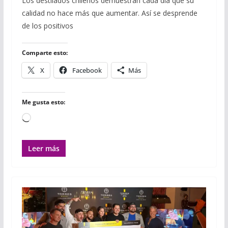
Los destilados chilenos demuestran cada día que su
e
t
b
t
i
i
p
calidad no hace más que aumentar. Así se desprende
b
t
l
s
l
l
a
o
e
r
A
r
de los positivos
o
r
p
t
k
p
i
r
Comparte esto:
X
Facebook
Más
Me gusta esto:
Cargando...
Leer más