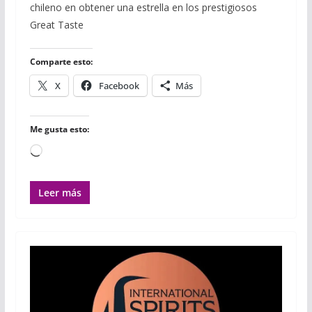
chileno en obtener una estrella en los prestigiosos
b
t
l
s
l
l
a
o
e
r
A
r
Great Taste
o
r
p
t
k
p
i
r
Comparte esto:
X
Facebook
Más
Me gusta esto:
Cargando...
Leer más