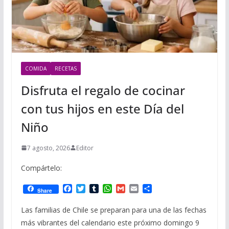
COMIDA
RECETAS
Disfruta el regalo de cocinar
con tus hijos en este Día del
Niño
7 agosto, 2026
Editor
Compártelo:
F
T
T
W
G
E
C
Share
a
w
u
h
m
m
o
c
i
m
a
a
a
m
Las familias de Chile se preparan para una de las fechas
e
t
b
t
i
i
p
más vibrantes del calendario este próximo domingo 9
b
t
l
s
l
l
a