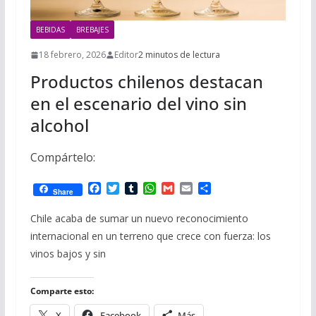
BEBIDAS
BREBAJES
18 febrero, 2026
Editor
2 minutos de lectura
Productos chilenos destacan
en el escenario del vino sin
alcohol
Compártelo:
F
T
T
W
G
E
C
Share
a
w
u
h
m
m
o
c
i
m
a
a
a
m
Chile acaba de sumar un nuevo reconocimiento
e
t
b
t
i
i
p
internacional en un terreno que crece con fuerza: los
b
t
l
s
l
l
a
o
e
r
A
r
vinos bajos y sin
o
r
p
t
k
p
i
r
Comparte esto:
X
Facebook
Más