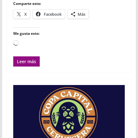
r
Comparte esto:
X
Facebook
Más
Me gusta esto:
Cargando...
Leer más