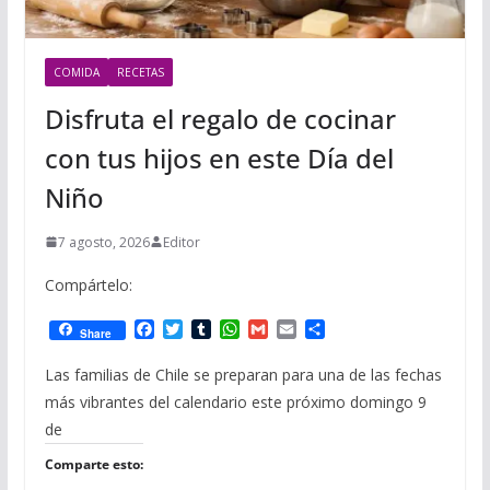
COMIDA
RECETAS
Disfruta el regalo de cocinar
con tus hijos en este Día del
Niño
7 agosto, 2026
Editor
Compártelo:
F
T
T
W
G
E
C
Share
a
w
u
h
m
m
o
c
i
m
a
a
a
m
Las familias de Chile se preparan para una de las fechas
e
t
b
t
i
i
p
más vibrantes del calendario este próximo domingo 9
b
t
l
s
l
l
a
o
e
r
A
r
de
o
r
p
t
Comparte esto:
k
p
i
r