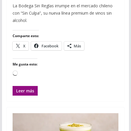
c
i
m
a
a
a
m
La Bodega Sin Reglas irrumpe en el mercado chileno
e
t
b
t
i
i
p
con “Sin Culpa”, su nueva línea premium de vinos sin
b
t
l
s
l
l
a
o
e
r
A
r
alcohol.
o
r
p
t
k
p
i
r
Comparte esto:
X
Facebook
Más
Me gusta esto:
Cargando...
Leer más