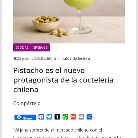
BEBIDAS
BREBAJES
22 julio, 2026
Editor
3 minutos de lectura
Pistacho es el nuevo
protagonista de la coctelería
chilena
Compártelo:
F
T
T
W
G
E
C
Share
a
w
u
h
m
m
o
c
i
m
a
a
a
m
Mitjans sorprende al mercado chileno con el
e
t
b
t
i
i
p
lanzamiento de un licor de pistacho. Es una propuesta