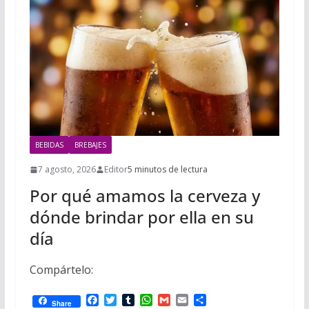
i
m
p
l
p
p
a
r
t
i
r
BEBIDAS
BREBAJES
7 agosto, 2026
Editor
5 minutos de lectura
Por qué amamos la cerveza y
dónde brindar por ella en su
día
Compártelo:
F
T
T
W
G
E
C
Share