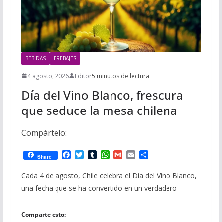
BEBIDAS
BREBAJES
4 agosto, 2026
Editor
5 minutos de lectura
Día del Vino Blanco, frescura
que seduce la mesa chilena
Compártelo:
F
T
T
W
G
E
C
Share
a
w
u
h
m
m
o
c
i
m
a
a
a
m
Cada 4 de agosto, Chile celebra el Día del Vino Blanco,
e
t
b
t
i
i
p
una fecha que se ha convertido en un verdadero
b
t
l
s
l
l
a
o
e
r
A
r
o
r
p
t
Comparte esto:
k
p
i