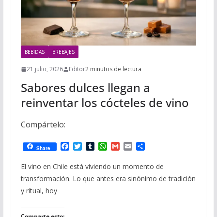
BEBIDAS
BREBAJES
21 julio, 2026
Editor
2 minutos de lectura
Sabores dulces llegan a
reinventar los cócteles de vino
Compártelo:
F
T
T
W
G
E
C
Share
a
w
u
h
m
m
o
c
i
m
a
a
a
m
El vino en Chile está viviendo un momento de
e
t
b
t
i
i
p
transformación. Lo que antes era sinónimo de tradición
b
t
l
s
l
l
a
o
e
r
A
r
y ritual, hoy
o
r
p
t
k
p
i
r
Comparte esto: