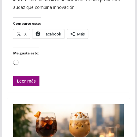
b
t
l
s
l
l
a
o
e
r
A
r
audaz que combina innovación
o
r
p
t
k
p
i
r
Comparte esto:
X
Facebook
Más
Me gusta esto:
Cargando...
Leer más