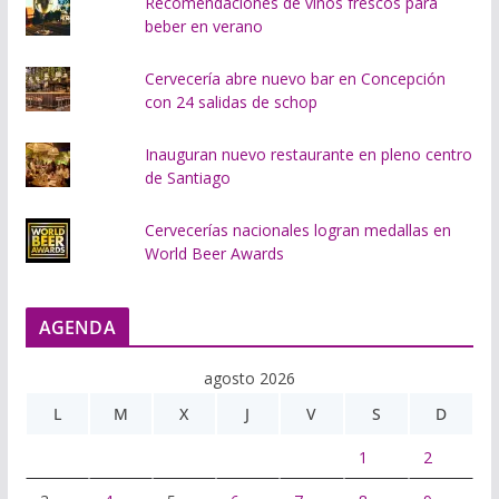
Recomendaciones de vinos frescos para
beber en verano
Cervecería abre nuevo bar en Concepción
con 24 salidas de schop
Inauguran nuevo restaurante en pleno centro
de Santiago
Cervecerías nacionales logran medallas en
World Beer Awards
AGENDA
agosto 2026
L
M
X
J
V
S
D
1
2