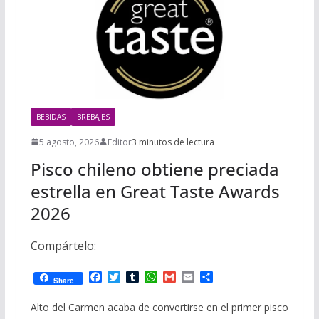
BEBIDAS
BREBAJES
5 agosto, 2026
Editor
3 minutos de lectura
Pisco chileno obtiene preciada
estrella en Great Taste Awards
2026
Compártelo:
F
T
T
W
G
E
C
Share
a
w
u
h
m
m
o
c
i
m
a
a
a
m
Alto del Carmen acaba de convertirse en el primer pisco
e
t
b
t
i
i
p