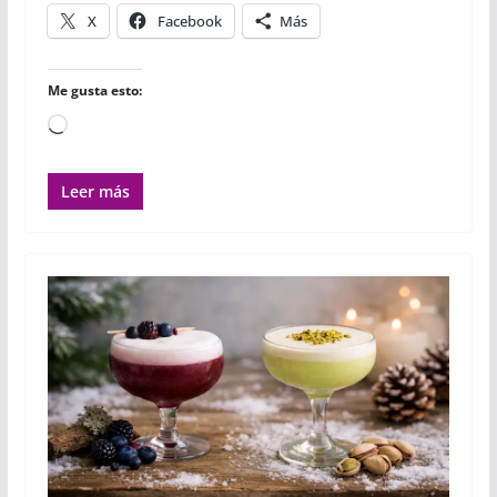
r
X
Facebook
Más
Me gusta esto:
Cargando...
Leer más