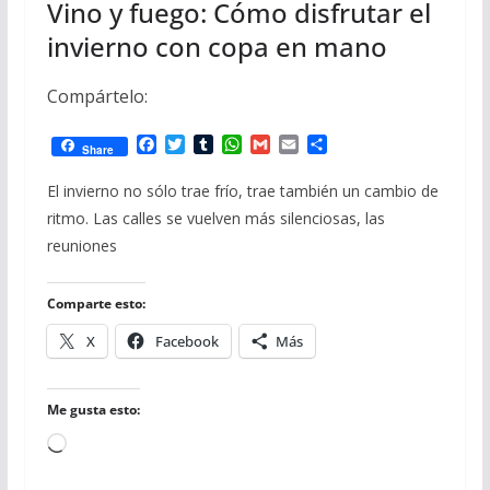
Vino y fuego: Cómo disfrutar el
invierno con copa en mano
Compártelo:
F
T
T
W
G
E
C
Share
a
w
u
h
m
m
o
c
i
m
a
a
a
m
El invierno no sólo trae frío, trae también un cambio de
e
t
b
t
i
i
p
ritmo. Las calles se vuelven más silenciosas, las
b
t
l
s
l
l
a
o
e
r
A
r
reuniones
o
r
p
t
k
p
i
r
Comparte esto:
X
Facebook
Más
Me gusta esto:
Cargando...