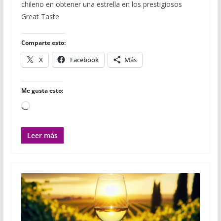
chileno en obtener una estrella en los prestigiosos
b
t
l
s
l
l
a
o
e
r
A
r
Great Taste
o
r
p
t
k
p
i
r
Comparte esto:
X
Facebook
Más
Me gusta esto:
Cargando...
Leer más