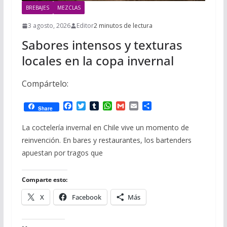
BREBAJES
MEZCLAS
3 agosto, 2026
Editor
2 minutos de lectura
Sabores intensos y texturas
locales en la copa invernal
Compártelo:
F
T
T
W
G
E
C
Share
a
w
u
h
m
m
o
c
i
m
a
a
a
m
La coctelería invernal en Chile vive un momento de
e
t
b
t
i
i
p
reinvención. En bares y restaurantes, los bartenders
b
t
l
s
l
l
a
o
e
r
A
r
apuestan por tragos que
o
r
p
t
k
p
i
r
Comparte esto:
X
Facebook
Más