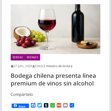
BEBIDAS
BREBAJES
27 julio, 2026
Editor
2 minutos de lectura
Bodega chilena presenta línea
premium de vinos sin alcohol
Compártelo:
F
T
T
W
G
E
C
Share
a
w
u
h
m
m
o