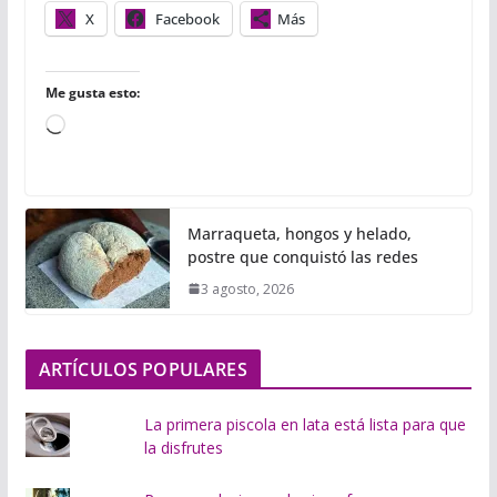
X
Facebook
Más
Me gusta esto:
C
a
r
g
Marraqueta, hongos y helado,
a
postre que conquistó las redes
n
3 agosto, 2026
d
o
.
ARTÍCULOS POPULARES
.
.
La primera piscola en lata está lista para que
la disfrutes