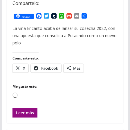
Compártelo:
F
T
T
W
G
E
C
Share
a
w
u
h
m
m
o
c
i
m
a
a
a
m
La viña Encanto acaba de lanzar su cosecha 2022, con
e
t
b
t
i
i
p
una apuesta que consolida a Putaendo como un nuevo
b
t
l
s
l
l
a
o
e
r
A
r
polo
o
r
p
t
k
p
i
r
Comparte esto:
X
Facebook
Más
Me gusta esto:
Cargando...
Leer más