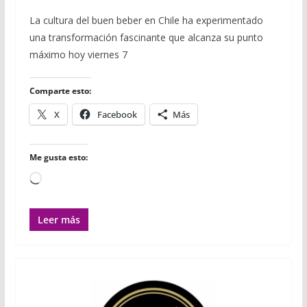
a
w
u
h
m
m
o
c
i
m
a
a
a
m
La cultura del buen beber en Chile ha experimentado
e
t
b
t
i
i
p
una transformación fascinante que alcanza su punto
b
t
l
s
l
l
a
o
e
r
A
r
máximo hoy viernes 7
o
r
p
t
k
p
i
r
Comparte esto:
X
Facebook
Más
Me gusta esto:
Cargando...
Leer más