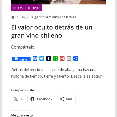
BEBIDAS
BREBAJES
17 julio, 2026
Editor
4 minutos de lectura
El valor oculto detrás de un
gran vino chileno
Compártelo:
F
T
T
W
G
E
C
Share
a
w
u
h
m
m
o
c
i
m
a
a
a
m
Detrás del precio de un vino de alta gama hay una
e
t
b
t
i
i
p
historia de tiempo, tierra y talento. Desde la selección
b
t
l
s
l
l
a
o
e
r
A
r
o
r
p
t
Comparte esto:
k
p
i
r
X
Facebook
Más
Me gusta esto: