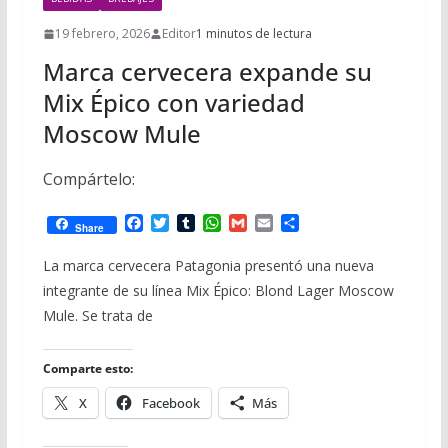
19 febrero, 2026
Editor
1 minutos de lectura
Marca cervecera expande su
Mix Épico con variedad
Moscow Mule
Compártelo:
F
T
T
W
G
E
C
Share
a
w
u
h
m
m
o
c
i
m
a
a
a
m
La marca cervecera Patagonia presentó una nueva
e
t
b
t
i
i
p
integrante de su línea Mix Épico: Blond Lager Moscow
b
t
l
s
l
l
a
o
e
r
A
r
Mule. Se trata de
o
r
p
t
k
p
i
r
Comparte esto:
X
Facebook
Más