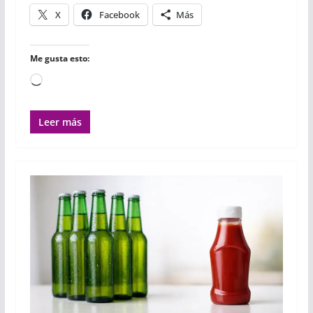
r
X
Facebook
Más
Me gusta esto:
Cargando...
Leer más