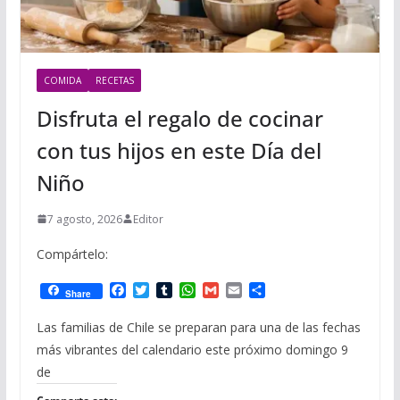
COMIDA
RECETAS
Disfruta el regalo de cocinar
con tus hijos en este Día del
Niño
7 agosto, 2026
Editor
Compártelo:
F
T
T
W
G
E
C
Share
a
w
u
h
m
m
o
c
i
m
a
a
a
m
Las familias de Chile se preparan para una de las fechas
e
t
b
t
i
i
p
más vibrantes del calendario este próximo domingo 9
b
t
l
s
l
l
a
o
e
r
A
r
de
o
r
p
t