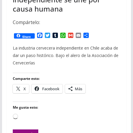
causa humana
Compártelo:
F
T
T
W
G
E
C
Share
a
w
u
h
m
m
o
c
i
m
a
a
a
m
La industria cervecera independiente en Chile acaba de
e
t
b
t
i
i
p
dar un paso histórico. Bajo el alero de la Asociación de
b
t
l
s
l
l
a
o
e
r
A
r
Cervecerías
o
r
p
t
k
p
i
r
Comparte esto:
X
Facebook
Más
Me gusta esto:
Cargando...