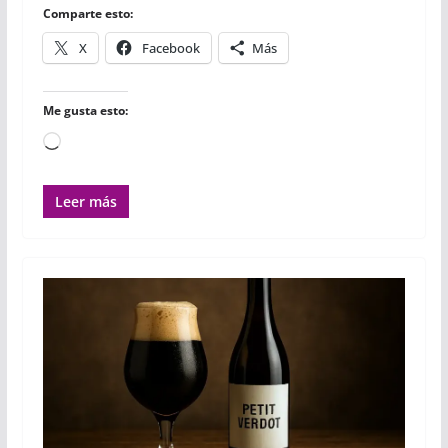
o
r
p
t
Comparte esto:
k
p
i
r
X
Facebook
Más
Me gusta esto:
Cargando...
Leer más