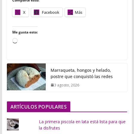
Comparte esto:
k
p
i
r
X
Facebook
Más
Me gusta esto:
C
a
r
g
Marraqueta, hongos y helado,
a
postre que conquistó las redes
n
3 agosto, 2026
d
o
.
ARTÍCULOS POPULARES
.
.
La primera piscola en lata está lista para que
la disfrutes