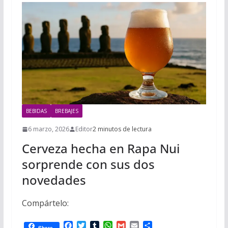
BEBIDAS
BREBAJES
6 marzo, 2026
Editor
2 minutos de lectura
Cerveza hecha en Rapa Nui
sorprende con sus dos
novedades
Compártelo:
F
T
T
W
G
E
C
Share