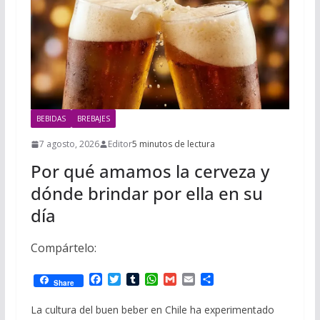
i
m
p
l
p
p
a
r
t
BEBIDAS
BREBAJES
i
r
7 agosto, 2026
Editor
5 minutos de lectura
Por qué amamos la cerveza y
dónde brindar por ella en su
día
Compártelo:
F
T
T
W
G
E
C
Share
a
w
u
h
m
m
o
c
i
m
a
a
a
m
La cultura del buen beber en Chile ha experimentado
e
t
b
t
i
i
p