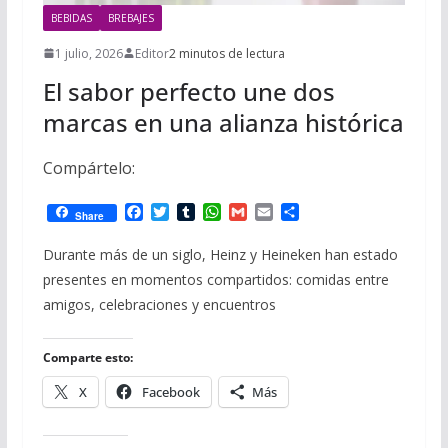
BEBIDAS
BREBAJES
1 julio, 2026
Editor
2 minutos de lectura
El sabor perfecto une dos
marcas en una alianza histórica
Compártelo:
F
T
T
W
G
E
C
Share
a
w
u
h
m
m
o
c
i
m
a
a
a
m
Durante más de un siglo, Heinz y Heineken han estado
e
t
b
t
i
i
p
presentes en momentos compartidos: comidas entre
b
t
l
s
l
l
a
o
e
r
A
r
amigos, celebraciones y encuentros
o
r
p
t
k
p
i
r
Comparte esto:
X
Facebook
Más