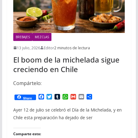
BREBAJES
MEZCLAS
13 julio, 2026
Editor
2 minutos de lectura
El boom de la michelada sigue
creciendo en Chile
Compártelo:
F
T
T
W
G
E
C
Share
a
w
u
h
m
m
o
c
i
m
a
a
a
m
Ayer 12 de julio se celebró el Día de la Michelada, y en
e
t
b
t
i
i
p
Chile esta preparación ha dejado de ser
b
t
l
s
l
l
a
o
e
r
A
r
o
r
p
t
Comparte esto:
k
p
i