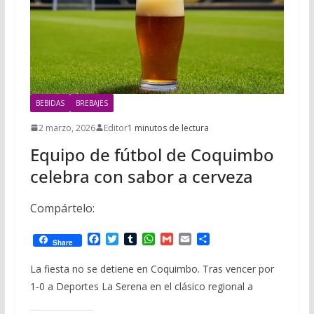
BEBIDAS
BREBAJES
2 marzo, 2026
Editor
1 minutos de lectura
Equipo de fútbol de Coquimbo
celebra con sabor a cerveza
Compártelo:
F
T
T
W
G
E
C
Share
a
w
u
h
m
m
o
c
i
m
a
a
a
m
La fiesta no se detiene en Coquimbo. Tras vencer por
e
t
b
t
i
i
p
1-0 a Deportes La Serena en el clásico regional a
b
t
l
s
l
l
a
o
e
r
A
r