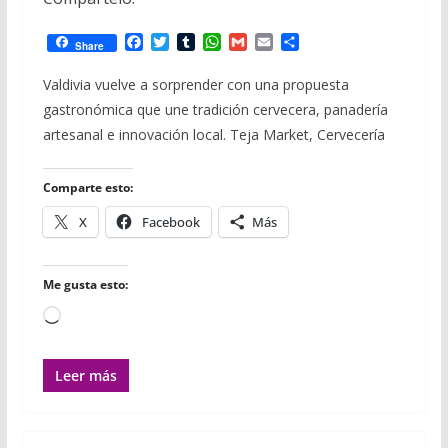
F
T
T
W
G
E
C
Share
a
w
u
h
m
m
o
c
i
m
a
a
a
m
Valdivia vuelve a sorprender con una propuesta
e
t
b
t
i
i
p
gastronómica que une tradición cervecera, panadería
b
t
l
s
l
l
a
o
e
r
A
r
artesanal e innovación local. Teja Market, Cervecería
o
r
p
t
k
p
i
r
Comparte esto:
X
Facebook
Más
Me gusta esto:
Cargando...
Leer más