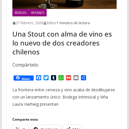
BEBIDAS
BREBAJES
27 febrero, 2026
Editor
1 minutos de lectura
Una Stout con alma de vino es
lo nuevo de dos creadores
chilenos
Compártelo:
F
T
T
W
G
E
C
Share
a
w
u
h
m
m
o
c
i
m
a
a
a
m
La frontera entre cerveza y vino acaba de desdibujarse
e
t
b
t
i
i
p
con un lanzamiento único. Bodega Intrinsical y Viña
b
t
l
s
l
l
a
o
e
r
A
r
Laura Hartwig presentan
o
r
p
t
k
p
i
r
Comparte esto: