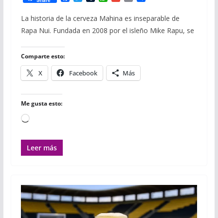
a
w
u
h
m
m
o
c
i
m
a
a
a
m
La historia de la cerveza Mahina es inseparable de
e
t
b
t
i
i
p
Rapa Nui. Fundada en 2008 por el isleño Mike Rapu, se
b
t
l
s
l
l
a
o
e
r
A
r
o
r
p
t
Comparte esto:
k
p
i
r
X
Facebook
Más
Me gusta esto:
Cargando...
Leer más