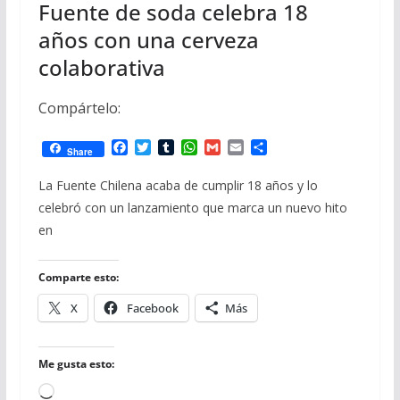
Fuente de soda celebra 18
años con una cerveza
colaborativa
Compártelo:
F
T
T
W
G
E
C
Share
a
w
u
h
m
m
o
c
i
m
a
a
a
m
La Fuente Chilena acaba de cumplir 18 años y lo
e
t
b
t
i
i
p
celebró con un lanzamiento que marca un nuevo hito
b
t
l
s
l
l
a
o
e
r
A
r
en
o
r
p
t
k
p
i
r
Comparte esto:
X
Facebook
Más
Me gusta esto:
Cargando...