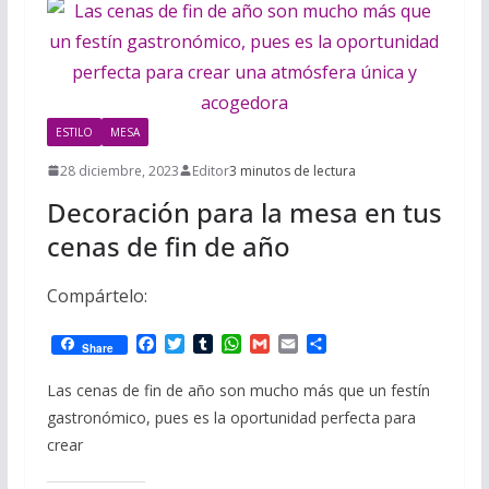
i
m
p
l
p
p
a
r
ESTILO
MESA
t
28 diciembre, 2023
Editor
3 minutos de lectura
i
Decoración para la mesa en tus
r
cenas de fin de año
Compártelo:
F
T
T
W
G
E
C
Share
a
w
u
h
m
m
o
c
i
m
a
a
a
m
Las cenas de fin de año son mucho más que un festín
e
t
b
t
i
i
p
gastronómico, pues es la oportunidad perfecta para
b
t
l
s
l
l
a
o
e
r
A
r
crear
o
r
p
t
k
p
i