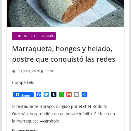
COMIDA
GASTRONOMÍA
Marraqueta, hongos y helado,
postre que conquistó las redes
3 agosto, 2026
Editor
Compártelo:
F
T
T
W
G
E
C
Share
a
w
u
h
m
m
o
c
i
m
a
a
a
m
El restaurante Boragó, dirigido por el chef Rodolfo
e
t
b
t
i
i
p
Guzmán, sorprendió con un postre inédito. Se basa en
b
t
l
s
l
l
a
o
e
r
A
r
la marraqueta —símbolo
o
r
p
t
Comparte esto: