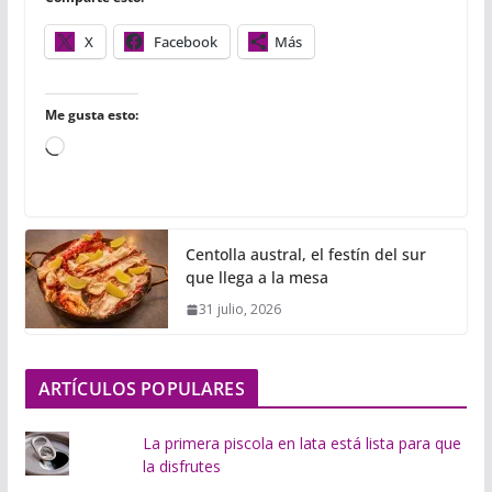
k
p
i
r
X
Facebook
Más
Me gusta esto:
C
a
r
g
Centolla austral, el festín del sur
a
que llega a la mesa
n
31 julio, 2026
d
o
.
ARTÍCULOS POPULARES
.
.
La primera piscola en lata está lista para que
la disfrutes