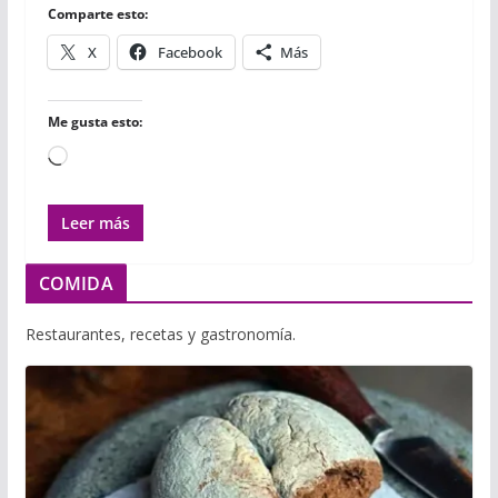
r
Comparte esto:
X
Facebook
Más
Me gusta esto:
Cargando...
Leer más
COMIDA
Restaurantes, recetas y gastronomía.