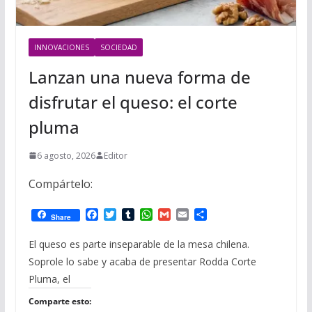
INNOVACIONES
SOCIEDAD
Lanzan una nueva forma de
disfrutar el queso: el corte
pluma
6 agosto, 2026
Editor
Compártelo:
F
T
T
W
G
E
C
Share
a
w
u
h
m
m
o
c
i
m
a
a
a
m
El queso es parte inseparable de la mesa chilena.
e
t
b
t
i
i
p
Soprole lo sabe y acaba de presentar Rodda Corte
b
t
l
s
l
l
a
o
e
r
A
r
Pluma, el
o
r
p
t
k
p
i
Comparte esto: