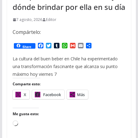
dónde brindar por ella en su día
7 agosto, 2026
Editor
Compártelo:
F
T
T
W
G
E
C
Share
a
w
u
h
m
m
o
c
i
m
a
a
a
m
La cultura del buen beber en Chile ha experimentado
e
t
b
t
i
i
p
una transformación fascinante que alcanza su punto
b
t
l
s
l
l
a
o
e
r
A
r
máximo hoy viernes 7
o
r
p
t
k
p
i
Comparte esto:
r
X
Facebook
Más
Me gusta esto:
Cargando...