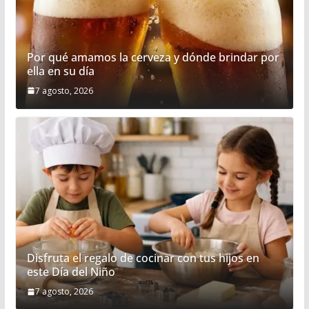
i
m
p
l
p
p
a
Por qué amamos la cerveza y dónde brindar por
ella en su día
r
7 agosto, 2026
t
i
r
Disfruta el regalo de cocinar con tus hijos en
este Día del Niño
7 agosto, 2026