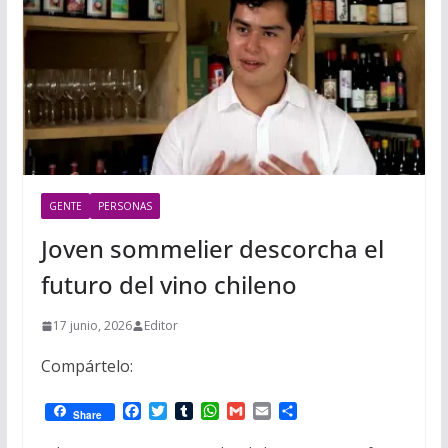
GENTE
PERSONAS
Joven sommelier descorcha el
futuro del vino chileno
17 junio, 2026
Editor
Compártelo:
F
T
T
W
G
E
C
Share
a
w
u
h
m
m
o
c
i
m
a
a
a
m