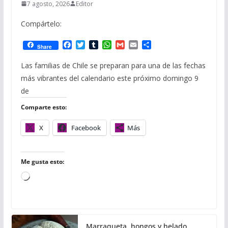
7 agosto, 2026
Editor
Compártelo:
F
T
T
W
G
E
C
Share
a
w
u
h
m
m
o
c
i
m
a
a
a
m
Las familias de Chile se preparan para una de las fechas
e
t
b
t
i
i
p
más vibrantes del calendario este próximo domingo 9
b
t
l
s
l
l
a
o
e
r
A
r
de
o
r
p
t
Comparte esto:
k
p
i
r
X
Facebook
Más
Me gusta esto:
C
a
r
g
Marraqueta, hongos y helado,