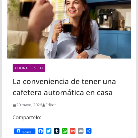
COCINA
ESTILO
La conveniencia de tener una
cafetera automática en casa
20 mayo, 2026
Editor
Compártelo:
F
T
T
W
G
E
C
Share
a
w
u
h
m
m
o