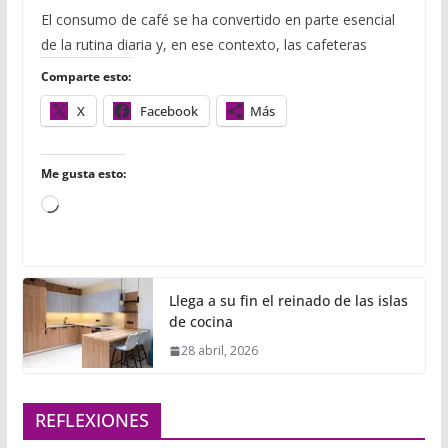
c
i
m
a
a
a
m
El consumo de café se ha convertido en parte esencial
e
t
b
t
i
i
p
de la rutina diaria y, en ese contexto, las cafeteras
b
t
l
s
l
l
a
o
e
r
A
r
Comparte esto:
o
r
p
t
k
p
i
X
Facebook
Más
r
Me gusta esto:
Cargando...
Llega a su fin el reinado de las islas
de cocina
28 abril, 2026
REFLEXIONES