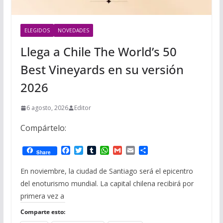
ELEGIDOS
NOVEDADES
Llega a Chile The World’s 50
Best Vineyards en su versión
2026
6 agosto, 2026
Editor
Compártelo:
F
T
T
W
G
E
C
Share
a
w
u
h
m
m
o
c
i
m
a
a
a
m
En noviembre, la ciudad de Santiago será el epicentro
e
t
b
t
i
i
p
del enoturismo mundial. La capital chilena recibirá por
b
t
l
s
l
l
a
o
e
r
A
r
primera vez a
o
r
p
t
k
p
i
Comparte esto:
r