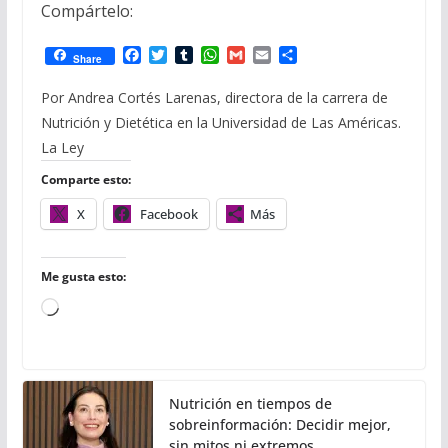
Compártelo:
F
T
T
W
G
E
C
Share
a
w
u
h
m
m
o
c
i
m
a
a
a
m
Por Andrea Cortés Larenas, directora de la carrera de
e
t
b
t
i
i
p
Nutrición y Dietética en la Universidad de Las Américas.
b
t
l
s
l
l
a
o
e
r
A
r
La Ley
o
r
p
t
k
p
i
Comparte esto:
r
X
Facebook
Más
Me gusta esto:
Cargando...
Nutrición en tiempos de
sobreinformación: Decidir mejor,
sin mitos ni extremos