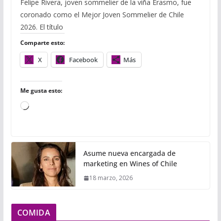
Felipe Rivera, joven sommelier de la viña Erasmo, fue
e
t
b
t
i
i
p
coronado como el Mejor Joven Sommelier de Chile
b
t
l
s
l
l
a
o
e
r
A
r
2026. El título
o
r
p
t
k
p
i
Comparte esto:
r
X
Facebook
Más
Me gusta esto:
Cargando...
Asume nueva encargada de
marketing en Wines of Chile
18 marzo, 2026
COMIDA