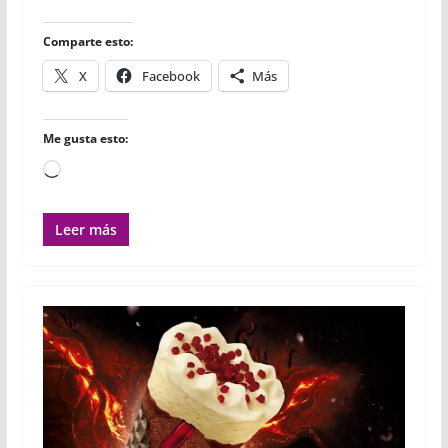
o
r
p
t
k
p
i
r
Comparte esto:
X
Facebook
Más
Me gusta esto:
Cargando...
Leer más