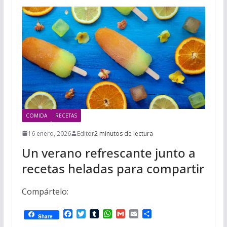
COMIDA
RECETAS
16 enero, 2026
Editor
2 minutos de lectura
Un verano refrescante junto a
recetas heladas para compartir
Compártelo:
F
T
T
W
G
E
C
Share
a
w
u
h
m
m
o