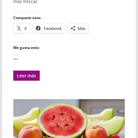
o
e
r
A
r
más frescas
o
r
p
t
k
p
i
r
Comparte esto:
X
Facebook
Más
Me gusta esto:
Cargando...
Leer más