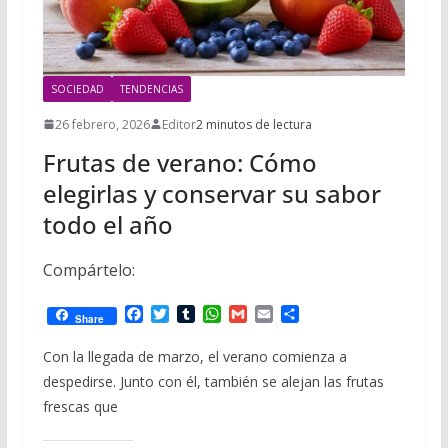
SOCIEDAD
TENDENCIAS
26 febrero, 2026
Editor
2 minutos de lectura
Frutas de verano: Cómo
elegirlas y conservar su sabor
todo el año
Compártelo:
F
T
T
W
G
E
C
Share
a
w
u
h
m
m
o
c
i
m
a
a
a
m
Con la llegada de marzo, el verano comienza a
e
t
b
t
i
i
p
despedirse. Junto con él, también se alejan las frutas
b
t
l
s
l
l
a
o
e
r
A
r
frescas que
o
r
p
t
k
p
i