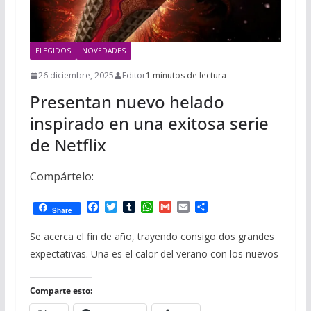
ELEGIDOS
NOVEDADES
26 diciembre, 2025
Editor
1 minutos de lectura
Presentan nuevo helado
inspirado en una exitosa serie
de Netflix
Compártelo:
F
T
T
W
G
E
C
Share
a
w
u
h
m
m
o
c
i
m
a
a
a
m
Se acerca el fin de año, trayendo consigo dos grandes
e
t
b
t
i
i
p
expectativas. Una es el calor del verano con los nuevos
b
t
l
s
l
l
a
o
e
r
A
r
o
r
p
t
Comparte esto:
k
p
i
r