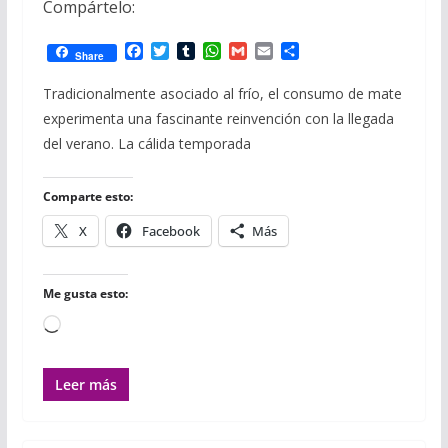
Compártelo:
F
T
T
W
G
E
C
Share
a
w
u
h
m
m
o
c
i
m
a
a
a
m
Tradicionalmente asociado al frío, el consumo de mate
e
t
b
t
i
i
p
experimenta una fascinante reinvención con la llegada
b
t
l
s
l
l
a
o
e
r
A
r
del verano. La cálida temporada
o
r
p
t
k
p
i
r
Comparte esto:
X
Facebook
Más
Me gusta esto:
Cargando...
Leer más