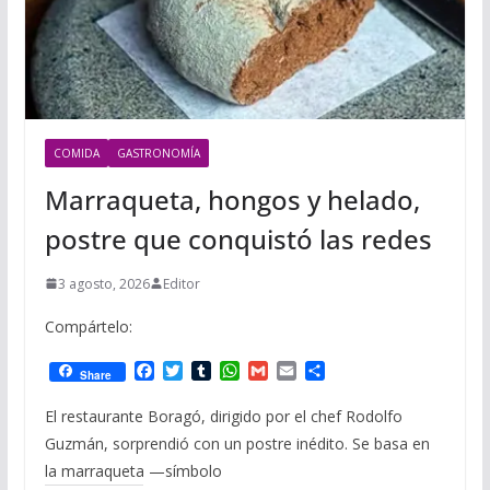
COMIDA
GASTRONOMÍA
Marraqueta, hongos y helado,
postre que conquistó las redes
3 agosto, 2026
Editor
Compártelo:
F
T
T
W
G
E
C
Share
a
w
u
h
m
m
o
c
i
m
a
a
a
m
El restaurante Boragó, dirigido por el chef Rodolfo
e
t
b
t
i
i
p
Guzmán, sorprendió con un postre inédito. Se basa en
b
t
l
s
l
l
a
o
e
r
A
r
la marraqueta —símbolo
o
r
p
t