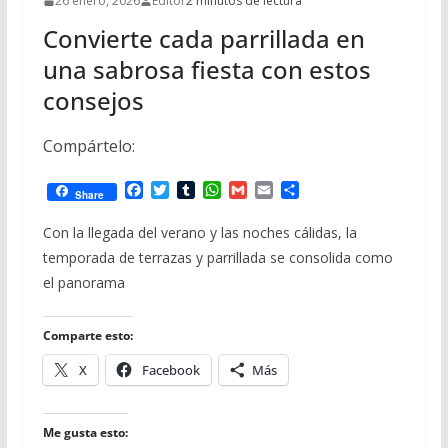
26 enero, 2026
Editor
2 minutos de lectura
Convierte cada parrillada en
una sabrosa fiesta con estos
consejos
Compártelo:
F
T
T
W
G
E
C
Share
a
w
u
h
m
m
o
c
i
m
a
a
a
m
Con la llegada del verano y las noches cálidas, la
e
t
b
t
i
i
p
temporada de terrazas y parrillada se consolida como
b
t
l
s
l
l
a
o
e
r
A
r
el panorama
o
r
p
t
k
p
i
r
Comparte esto:
X
Facebook
Más
Me gusta esto: