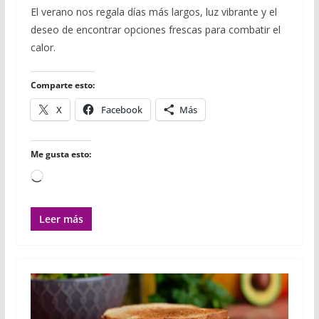
c
i
m
a
a
a
m
El verano nos regala días más largos, luz vibrante y el
e
t
b
t
i
i
p
deseo de encontrar opciones frescas para combatir el
b
t
l
s
l
l
a
o
e
r
A
r
calor.
o
r
p
t
k
p
i
r
Comparte esto:
X
Facebook
Más
Me gusta esto:
Cargando...
Leer más