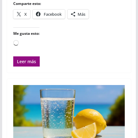
r
Comparte esto:
X
Facebook
Más
Me gusta esto:
Cargando...
Leer más