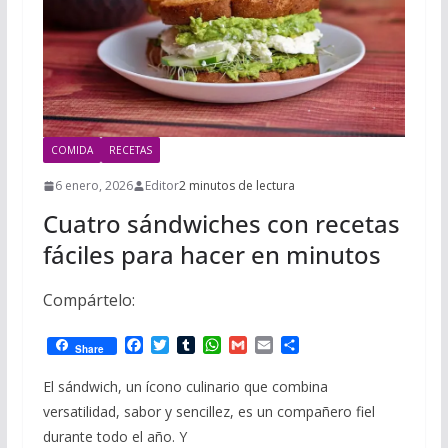
COMIDA
RECETAS
6 enero, 2026
Editor
2 minutos de lectura
Cuatro sándwiches con recetas
fáciles para hacer en minutos
Compártelo:
F
T
T
W
G
E
C
Share
a
w
u
h
m
m
o
c
i
m
a
a
a
m
El sándwich, un ícono culinario que combina
e
t
b
t
i
i
p
versatilidad, sabor y sencillez, es un compañero fiel
b
t
l
s
l
l
a
o
e
r
A
r
durante todo el año. Y