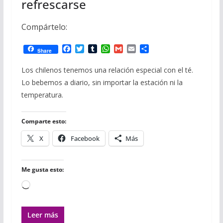
refrescarse
Compártelo:
F
T
T
W
G
E
C
Share
a
w
u
h
m
m
o
c
i
m
a
a
a
m
Los chilenos tenemos una relación especial con el té.
e
t
b
t
i
i
p
Lo bebemos a diario, sin importar la estación ni la
b
t
l
s
l
l
a
o
e
r
A
r
temperatura.
o
r
p
t
k
p
i
r
Comparte esto:
X
Facebook
Más
Me gusta esto:
Cargando...
Leer más