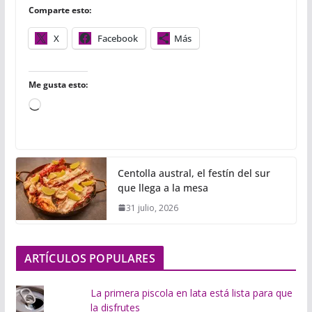
Comparte esto:
k
p
i
r
X
Facebook
Más
Me gusta esto:
C
a
r
g
Centolla austral, el festín del sur
a
que llega a la mesa
n
31 julio, 2026
d
o
.
ARTÍCULOS POPULARES
.
.
La primera piscola en lata está lista para que
la disfrutes