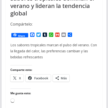
verano y lideran la tendencia
global
Compártelo:
F
T
T
W
G
E
C
Share
a
w
u
h
m
m
o
c
i
m
a
a
a
m
Los sabores tropicales marcan el pulso del verano. Con
e
t
b
t
i
i
p
la llegada del calor, las preferencias cambian y las
b
t
l
s
l
l
a
o
e
r
A
r
bebidas refrescantes
o
r
p
t
k
p
i
r
Comparte esto:
X
Facebook
Más
Me gusta esto:
Cargando...