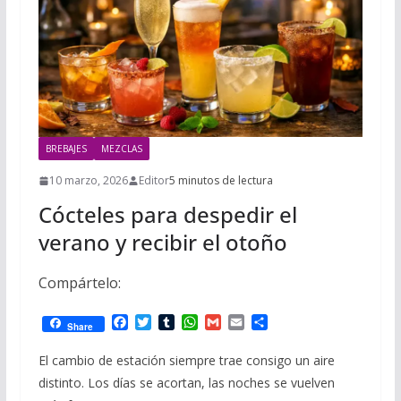
i
m
p
l
p
p
a
r
t
BREBAJES
MEZCLAS
i
r
10 marzo, 2026
Editor
5 minutos de lectura
Cócteles para despedir el
verano y recibir el otoño
Compártelo:
F
T
T
W
G
E
C
Share
a
w
u
h
m
m
o
c
i
m
a
a
a
m
El cambio de estación siempre trae consigo un aire
e
t
b
t
i
i
p
distinto. Los días se acortan, las noches se vuelven
b
t
l
s
l
l
a