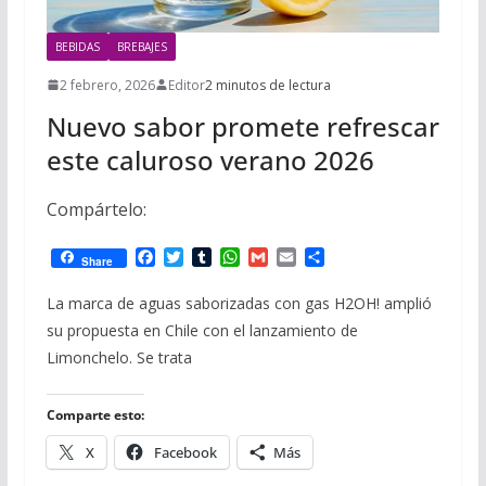
BEBIDAS
BREBAJES
2 febrero, 2026
Editor
2 minutos de lectura
Nuevo sabor promete refrescar
este caluroso verano 2026
Compártelo:
F
T
T
W
G
E
C
Share
a
w
u
h
m
m
o
c
i
m
a
a
a
m
La marca de aguas saborizadas con gas H2OH! amplió
e
t
b
t
i
i
p
su propuesta en Chile con el lanzamiento de
b
t
l
s
l
l
a
o
e
r
A
r
Limonchelo. Se trata
o
r
p
t
k
p
i
r
Comparte esto:
X
Facebook
Más