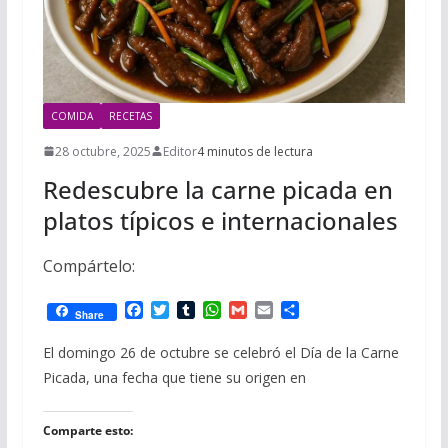
COMIDA
RECETAS
28 octubre, 2025
Editor
4 minutos de lectura
Redescubre la carne picada en
platos típicos e internacionales
Compártelo:
F
T
T
W
G
E
C
Share
a
w
u
h
m
m
o
c
i
m
a
a
a
m
El domingo 26 de octubre se celebró el Día de la Carne
e
t
b
t
i
i
p
Picada, una fecha que tiene su origen en
b
t
l
s
l
l
a
o
e
r
A
r
o
r
p
t
Comparte esto:
k
p
i