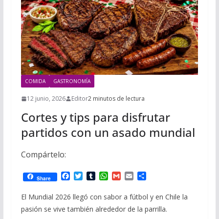
i
m
p
l
p
p
a
r
t
COMIDA
GASTRONOMÍA
i
r
12 junio, 2026
Editor
2 minutos de lectura
Cortes y tips para disfrutar
partidos con un asado mundial
Compártelo:
F
T
T
W
G
E
C
Share
a
w
u
h
m
m
o
c
i
m
a
a
a
m
El Mundial 2026 llegó con sabor a fútbol y en Chile la
e
t
b
t
i
i
p
pasión se vive también alrededor de la parrilla.
b
t
l
s
l
l
a