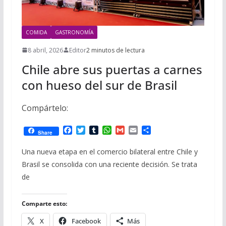
COMIDA
GASTRONOMÍA
8 abril, 2026
Editor
2 minutos de lectura
Chile abre sus puertas a carnes
con hueso del sur de Brasil
Compártelo:
F
T
T
W
G
E
C
Share
a
w
u
h
m
m
o
c
i
m
a
a
a
m
Una nueva etapa en el comercio bilateral entre Chile y
e
t
b
t
i
i
p
Brasil se consolida con una reciente decisión. Se trata
b
t
l
s
l
l
a
o
e
r
A
r
de
o
r
p
t
k
p
i
r
Comparte esto:
X
Facebook
Más