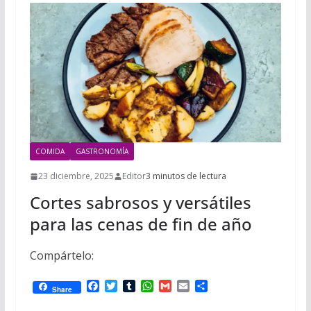
COMIDA
GASTRONOMÍA
23 diciembre, 2025
Editor
3 minutos de lectura
Cortes sabrosos y versátiles
para las cenas de fin de año
Compártelo:
F
T
T
W
G
E
C
Share
a
w
u
h
m
m
o