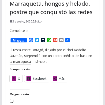
Marraqueta, hongos y helado,
postre que conquistó las redes
3 agosto, 2026
Editor
Compártelo:
F
T
T
W
G
E
C
Share
a
w
u
h
m
m
o
c
i
m
a
a
a
m
El restaurante Boragó, dirigido por el chef Rodolfo
e
t
b
t
i
i
p
Guzmán, sorprendió con un postre inédito. Se basa en
b
t
l
s
l
l
a
o
e
r
A
r
la marraqueta —símbolo
o
r
p
t
Comparte esto:
k
p
i
r
X
Facebook
Más
Me gusta esto:
C