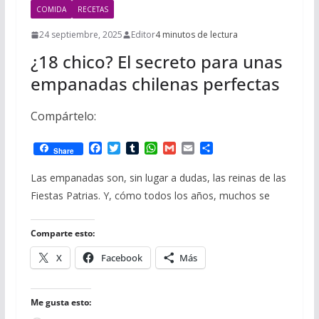
COMIDA
RECETAS
24 septiembre, 2025
Editor
4 minutos de lectura
¿18 chico? El secreto para unas
empanadas chilenas perfectas
Compártelo:
F
T
T
W
G
E
C
Share
a
w
u
h
m
m
o
c
i
m
a
a
a
m
Las empanadas son, sin lugar a dudas, las reinas de las
e
t
b
t
i
i
p
Fiestas Patrias. Y, cómo todos los años, muchos se
b
t
l
s
l
l
a
o
e
r
A
r
o
r
p
t
Comparte esto:
k
p
i
r
X
Facebook
Más
Me gusta esto: