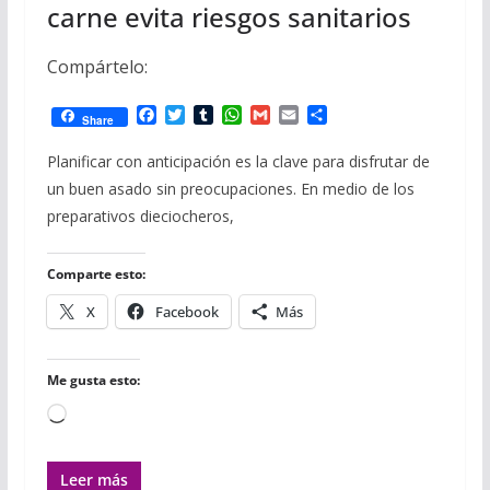
carne evita riesgos sanitarios
Compártelo:
F
T
T
W
G
E
C
Share
a
w
u
h
m
m
o
c
i
m
a
a
a
m
Planificar con anticipación es la clave para disfrutar de
e
t
b
t
i
i
p
un buen asado sin preocupaciones. En medio de los
b
t
l
s
l
l
a
o
e
r
A
r
preparativos dieciocheros,
o
r
p
t
k
p
i
r
Comparte esto:
X
Facebook
Más
Me gusta esto:
Cargando...
Leer más