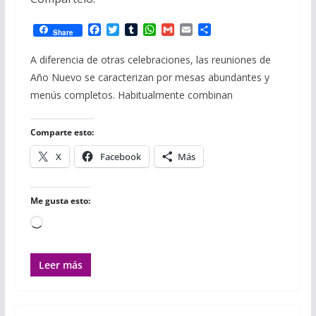
F
T
T
W
G
E
C
Share
a
w
u
h
m
m
o
c
i
m
a
a
a
m
A diferencia de otras celebraciones, las reuniones de
e
t
b
t
i
i
p
Año Nuevo se caracterizan por mesas abundantes y
b
t
l
s
l
l
a
o
e
r
A
r
menús completos. Habitualmente combinan
o
r
p
t
k
p
i
r
Comparte esto:
X
Facebook
Más
Me gusta esto:
Cargando...
Leer más