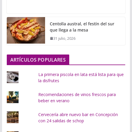
a
r
g
Centolla austral, el festín del sur
a
que llega a la mesa
n
31 julio, 2026
d
o
.
ARTÍCULOS POPULARES
.
.
La primera piscola en lata está lista para que
la disfrutes
Recomendaciones de vinos frescos para
beber en verano
Cervecería abre nuevo bar en Concepción
con 24 salidas de schop