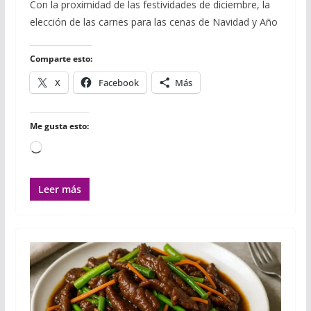
c
i
m
a
a
a
m
Con la proximidad de las festividades de diciembre, la
e
t
b
t
i
i
p
elección de las carnes para las cenas de Navidad y Año
b
t
l
s
l
l
a
o
e
r
A
r
o
r
p
t
Comparte esto:
k
p
i
r
X
Facebook
Más
Me gusta esto:
Cargando...
Leer más