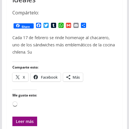
Compártelo:
F
T
T
W
G
E
C
Share
a
w
u
h
m
m
o
c
i
m
a
a
a
m
Cada 17 de febrero se rinde homenaje al chacarero,
e
t
b
t
i
i
p
uno de los sándwiches más emblemáticos de la cocina
b
t
l
s
l
l
a
o
e
r
A
r
chilena. Su
o
r
p
t
k
p
i
r
Comparte esto:
X
Facebook
Más
Me gusta esto:
Cargando...
Leer más