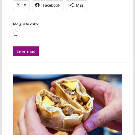
r
X
Facebook
Más
Me gusta esto:
Cargando...
Leer más