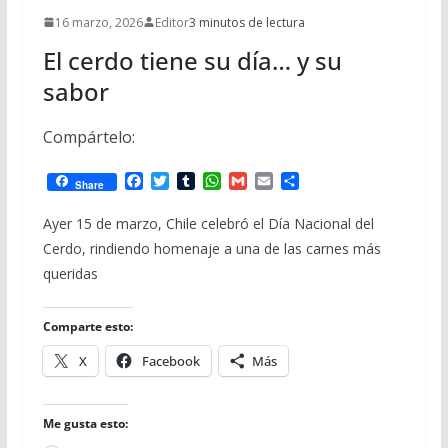
16 marzo, 2026
Editor
3 minutos de lectura
El cerdo tiene su día… y su
sabor
Compártelo:
F
T
T
W
G
E
C
Share
a
w
u
h
m
m
o
c
i
m
a
a
a
m
Ayer 15 de marzo, Chile celebró el Día Nacional del
e
t
b
t
i
i
p
Cerdo, rindiendo homenaje a una de las carnes más
b
t
l
s
l
l
a
o
e
r
A
r
queridas
o
r
p
t
k
p
i
r
Comparte esto:
X
Facebook
Más
Me gusta esto: