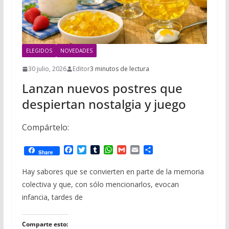
ELEGIDOS
NOVEDADES
30 julio, 2026
Editor
3 minutos de lectura
Lanzan nuevos postres que
despiertan nostalgia y juego
Compártelo:
F
T
T
W
G
E
C
Share
a
w
u
h
m
m
o
c
i
m
a
a
a
m
Hay sabores que se convierten en parte de la memoria
e
t
b
t
i
i
p
colectiva y que, con sólo mencionarlos, evocan
b
t
l
s
l
l
a
o
e
r
A
r
infancia, tardes de
o
r
p
t
k
p
i
r
Comparte esto: