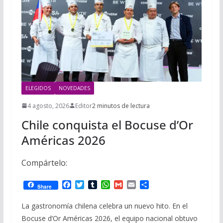
ELEGIDOS
NOVEDADES
4 agosto, 2026
Editor
2 minutos de lectura
Chile conquista el Bocuse d’Or
Américas 2026
Compártelo:
F
T
T
W
G
E
C
Share
a
w
u
h
m
m
o
c
i
m
a
a
a
m
La gastronomía chilena celebra un nuevo hito. En el
e
t
b
t
i
i
p
Bocuse d’Or Américas 2026, el equipo nacional obtuvo
b
t
l
s
l
l
a