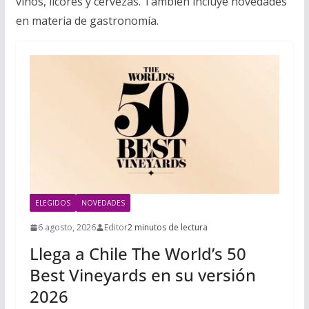
vinos, licores y cervezas. También incluye novedades
i
m
p
en materia de gastronomía.
l
p
p
a
r
t
i
r
ELEGIDOS
NOVEDADES
6 agosto, 2026
Editor
2 minutos de lectura
Llega a Chile The World’s 50
Best Vineyards en su versión
2026