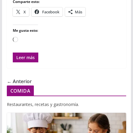
r
Comparte esto:
X
Facebook
Más
Me gusta esto:
Cargando...
Leer más
← Anterior
COMIDA
Restaurantes, recetas y gastronomía.