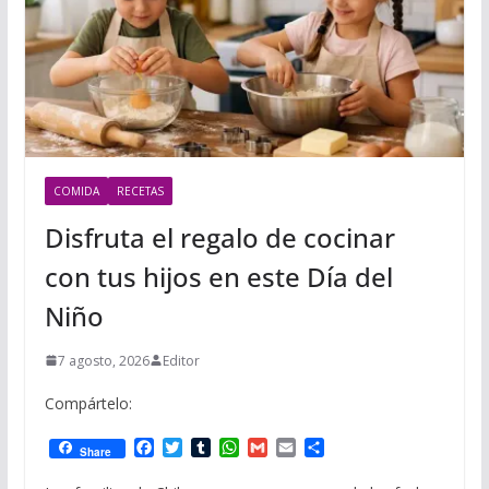
COMIDA
RECETAS
Disfruta el regalo de cocinar
con tus hijos en este Día del
Niño
7 agosto, 2026
Editor
Compártelo:
F
T
T
W
G
E
C
Share
a
w
u
h
m
m
o
c
i
m
a
a
a
m