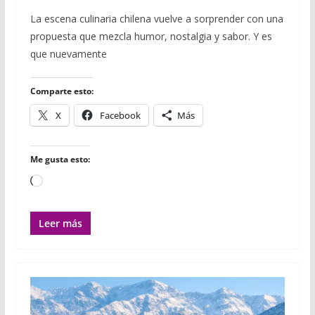
a
w
u
h
m
m
o
c
i
m
a
a
a
m
La escena culinaria chilena vuelve a sorprender con una
e
t
b
t
i
i
p
propuesta que mezcla humor, nostalgia y sabor. Y es
b
t
l
s
l
l
a
o
e
r
A
r
que nuevamente
o
r
p
t
k
p
i
r
Comparte esto:
X
Facebook
Más
Me gusta esto:
Cargando...
Leer más