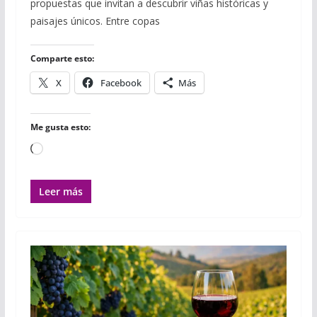
propuestas que invitan a descubrir viñas históricas y
b
t
l
s
l
l
a
o
e
r
A
r
paisajes únicos. Entre copas
o
r
p
t
k
p
i
r
Comparte esto:
X
Facebook
Más
Me gusta esto:
Cargando...
Leer más