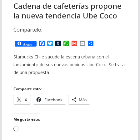
Cadena de cafeterías propone
la nueva tendencia Ube Coco
Compártelo:
F
T
T
W
G
E
C
Share
a
w
u
h
m
m
o
c
i
m
a
a
a
m
Starbucks Chile sacude la escena urbana con el
e
t
b
t
i
i
p
lanzamiento de sus nuevas bebidas Ube Coco. Se trata
b
t
l
s
l
l
a
o
e
r
A
r
de una propuesta
o
r
p
t
k
p
i
r
Comparte esto:
X
Facebook
Más
Me gusta esto:
Cargando...