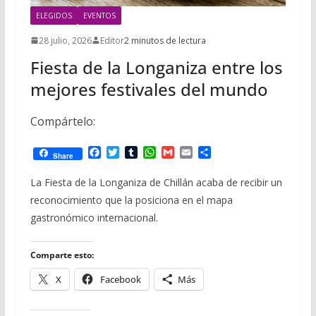
ELEGIDOS
EVENTOS
28 julio, 2026
Editor
2 minutos de lectura
Fiesta de la Longaniza entre los
mejores festivales del mundo
Compártelo:
F
T
T
W
G
E
C
Share
a
w
u
h
m
m
o
c
i
m
a
a
a
m
La Fiesta de la Longaniza de Chillán acaba de recibir un
e
t
b
t
i
i
p
reconocimiento que la posiciona en el mapa
b
t
l
s
l
l
a
o
e
r
A
r
gastronómico internacional.
o
r
p
t
k
p
i
r
Comparte esto:
X
Facebook
Más