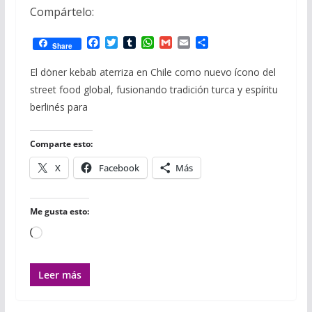
Compártelo:
F
T
T
W
G
E
C
Share
a
w
u
h
m
m
o
c
i
m
a
a
a
m
El döner kebab aterriza en Chile como nuevo ícono del
e
t
b
t
i
i
p
street food global, fusionando tradición turca y espíritu
b
t
l
s
l
l
a
o
e
r
A
r
berlinés para
o
r
p
t
k
p
i
r
Comparte esto:
X
Facebook
Más
Me gusta esto:
Cargando...
Leer más