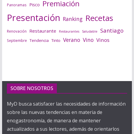
Premiación
Pisco
Panoramas
Presentación
Recetas
Ranking
Santiago
Restaurante
Renovación
Saludable
Restaurantes
Verano
Vino
Vinos
Tendencia
Tinto
Septiembre
SOBRE NOSOTROS
MyD busca satisfacer las necesidades de información
sobre las nuevas tendencias en materia de
enogastronomía, de manera de mantener
actualizados a sus lectores, además de orientarlos