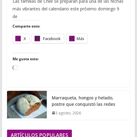
Las familias de Chile se preparan para una de las fechas
e
t
b
t
i
i
p
más vibrantes del calendario este próximo domingo 9
b
t
l
s
l
l
a
o
e
r
A
r
de
o
r
p
t
Comparte esto:
k
p
i
r
X
Facebook
Más
Me gusta esto:
C
a
r
g
Marraqueta, hongos y helado,
a
postre que conquistó las redes
n
3 agosto, 2026
d
o
.
ARTÍCULOS POPULARES