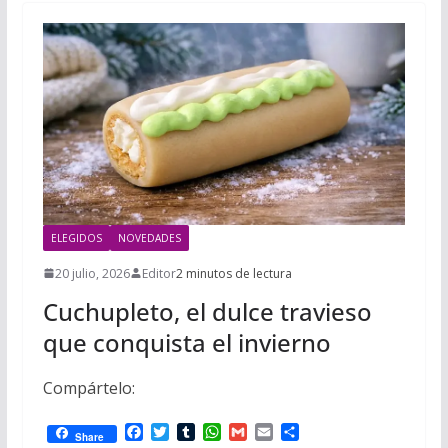
ELEGIDOS
NOVEDADES
20 julio, 2026
Editor
2 minutos de lectura
Cuchupleto, el dulce travieso
que conquista el invierno
Compártelo:
F
T
T
W
G
E
C
Share