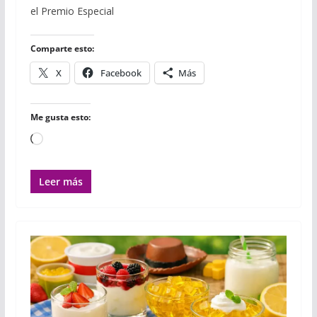
o
e
r
A
r
el Premio Especial
o
r
p
t
k
p
i
r
Comparte esto:
X
Facebook
Más
Me gusta esto:
Cargando...
Leer más