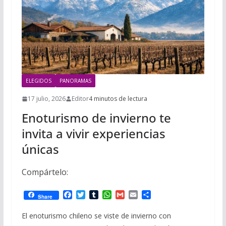
ELEGIDOS
PANORAMAS
17 julio, 2026
Editor
4 minutos de lectura
Enoturismo de invierno te
invita a vivir experiencias
únicas
Compártelo:
F
T
T
W
G
E
C
Share
a
w
u
h
m
m
o
c
i
m
a
a
a
m
El enoturismo chileno se viste de invierno con
e
t
b
t
i
i
p