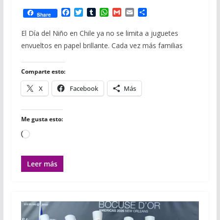
F
T
T
W
G
E
C
Share
a
w
u
h
m
m
o
c
i
m
a
a
a
m
El Día del Niño en Chile ya no se limita a juguetes
e
t
b
t
i
i
p
envueltos en papel brillante. Cada vez más familias
b
t
l
s
l
l
a
o
e
r
A
r
o
r
p
t
Comparte esto:
k
p
i
r
X
Facebook
Más
Me gusta esto:
Cargando...
Leer más