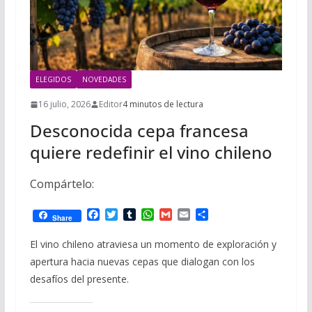
ELEGIDOS
NOVEDADES
16 julio, 2026
Editor
4 minutos de lectura
Desconocida cepa francesa
quiere redefinir el vino chileno
Compártelo:
F
T
T
W
G
E
C
Share
a
w
u
h
m
m
o
c
i
m
a
a
a
m
El vino chileno atraviesa un momento de exploración y
e
t
b
t
i
i
p
apertura hacia nuevas cepas que dialogan con los
b
t
l
s
l
l
a
o
e
r
A
r
desafíos del presente.
o
r
p
t
k
p
i