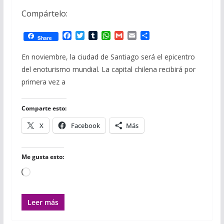
Compártelo:
F
T
T
W
G
E
C
Share
a
w
u
h
m
m
o
c
i
m
a
a
a
m
En noviembre, la ciudad de Santiago será el epicentro
e
t
b
t
i
i
p
del enoturismo mundial. La capital chilena recibirá por
b
t
l
s
l
l
a
o
e
r
A
r
primera vez a
o
r
p
t
k
p
i
r
Comparte esto:
X
Facebook
Más
Me gusta esto:
Cargando...
Leer más