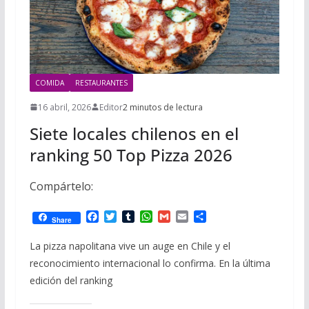
COMIDA
RESTAURANTES
16 abril, 2026
Editor
2 minutos de lectura
Siete locales chilenos en el
ranking 50 Top Pizza 2026
Compártelo:
F
T
T
W
G
E
C
Share
a
w
u
h
m
m
o
c
i
m
a
a
a
m
La pizza napolitana vive un auge en Chile y el
e
t
b
t
i
i
p
reconocimiento internacional lo confirma. En la última
b
t
l
s
l
l
a
o
e
r
A
r
edición del ranking
o
r
p
t
k
p
i