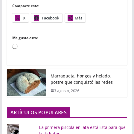
o
r
p
t
Comparte esto:
k
p
i
r
X
Facebook
Más
Me gusta esto:
C
a
r
g
Marraqueta, hongos y helado,
a
postre que conquistó las redes
n
3 agosto, 2026
d
o
.
ARTÍCULOS POPULARES
.
.
La primera piscola en lata está lista para que
la disfrutes