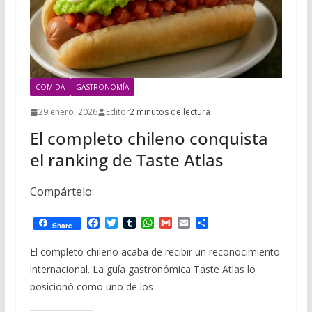
COMIDA
GASTRONOMÍA
29 enero, 2026
Editor
2 minutos de lectura
El completo chileno conquista
el ranking de Taste Atlas
Compártelo:
F
T
T
W
G
E
C
Share
a
w
u
h
m
m
o
c
i
m
a
a
a
m
El completo chileno acaba de recibir un reconocimiento
e
t
b
t
i
i
p
internacional. La guía gastronómica Taste Atlas lo
b
t
l
s
l
l
a
o
e
r
A
r
posicionó como uno de los
o
r
p
t
k
p
i