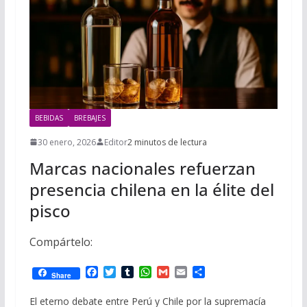
BEBIDAS
BREBAJES
30 enero, 2026
Editor
2 minutos de lectura
Marcas nacionales refuerzan
presencia chilena en la élite del
pisco
Compártelo:
F
T
T
W
G
E
C
Share
a
w
u
h
m
m
o
c
i
m
a
a
a
m
El eterno debate entre Perú y Chile por la supremacía