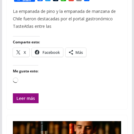
a
w
u
h
m
m
o
c
i
m
a
a
a
m
La empanada de pino y la empanada de manzana de
e
t
b
t
i
i
p
Chile fueron destacadas por el portal gastronómico
b
t
l
s
l
l
a
o
e
r
A
r
TasteAtlas entre las
o
r
p
t
k
p
i
r
Comparte esto:
X
Facebook
Más
Me gusta esto:
Cargando...
Leer más