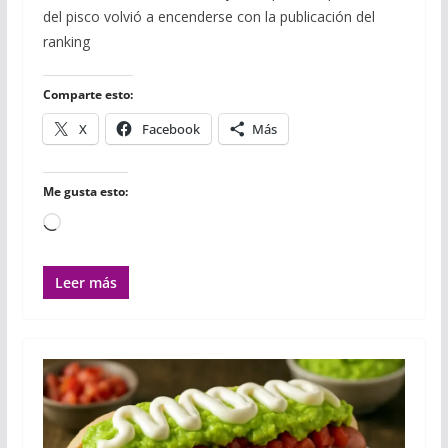
e
t
b
t
i
i
p
del pisco volvió a encenderse con la publicación del
b
t
l
s
l
l
a
o
e
r
A
r
ranking
o
r
p
t
k
p
i
r
Comparte esto:
X
Facebook
Más
Me gusta esto:
Cargando...
Leer más