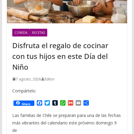
COMIDA
RECETAS
Disfruta el regalo de cocinar
con tus hijos en este Día del
Niño
7 agosto, 2026
Editor
Compártelo:
F
T
T
W
G
E
C
Share
a
w
u
h
m
m
o
c
i
m
a
a
a
m
Las familias de Chile se preparan para una de las fechas
e
t
b
t
i
i
p
más vibrantes del calendario este próximo domingo 9
b
t
l
s
l
l
a
o
e
r
A
r
de