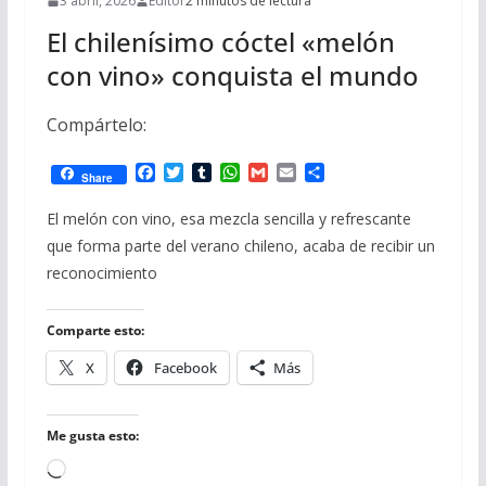
3 abril, 2026
Editor
2 minutos de lectura
El chilenísimo cóctel «melón
con vino» conquista el mundo
Compártelo:
F
T
T
W
G
E
C
Share
a
w
u
h
m
m
o
c
i
m
a
a
a
m
El melón con vino, esa mezcla sencilla y refrescante
e
t
b
t
i
i
p
que forma parte del verano chileno, acaba de recibir un
b
t
l
s
l
l
a
o
e
r
A
r
reconocimiento
o
r
p
t
k
p
i
r
Comparte esto:
X
Facebook
Más
Me gusta esto:
Cargando...