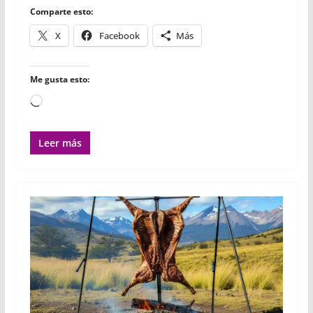
r
Comparte esto:
X
Facebook
Más
Me gusta esto:
Cargando...
Leer más