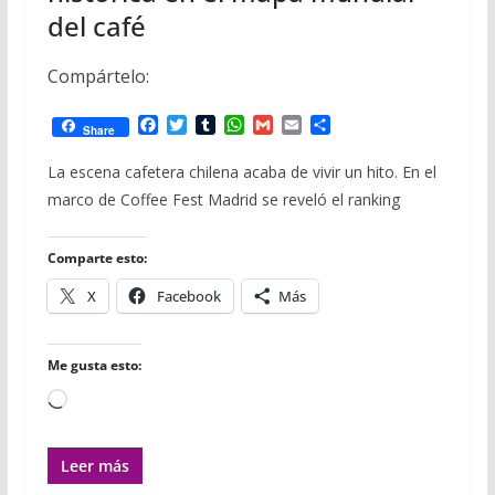
del café
Compártelo:
F
T
T
W
G
E
C
Share
a
w
u
h
m
m
o
c
i
m
a
a
a
m
La escena cafetera chilena acaba de vivir un hito. En el
e
t
b
t
i
i
p
marco de Coffee Fest Madrid se reveló el ranking
b
t
l
s
l
l
a
o
e
r
A
r
o
r
p
t
Comparte esto:
k
p
i
r
X
Facebook
Más
Me gusta esto:
Cargando...
Leer más