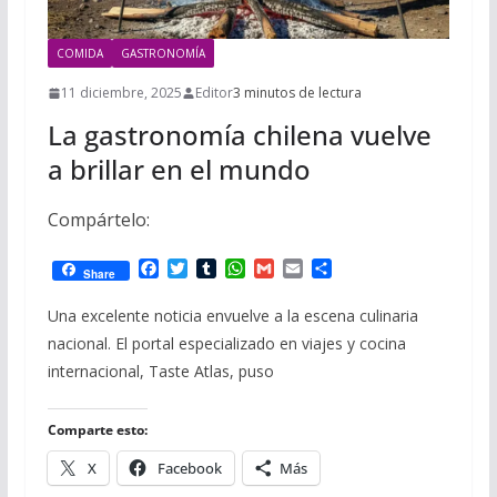
COMIDA
GASTRONOMÍA
11 diciembre, 2025
Editor
3 minutos de lectura
La gastronomía chilena vuelve
a brillar en el mundo
Compártelo:
F
T
T
W
G
E
C
Share
a
w
u
h
m
m
o
c
i
m
a
a
a
m
Una excelente noticia envuelve a la escena culinaria
e
t
b
t
i
i
p
nacional. El portal especializado en viajes y cocina
b
t
l
s
l
l
a
o
e
r
A
r
internacional, Taste Atlas, puso
o
r
p
t
k
p
i
r
Comparte esto:
X
Facebook
Más