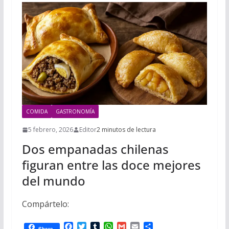
COMIDA
GASTRONOMÍA
5 febrero, 2026
Editor
2 minutos de lectura
Dos empanadas chilenas
figuran entre las doce mejores
del mundo
Compártelo:
F
T
T
W
G
E
C
Share