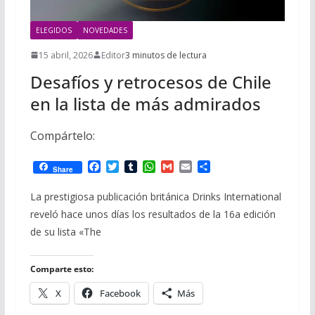
ELEGIDOS
NOVEDADES
15 abril, 2026
Editor
3 minutos de lectura
Desafíos y retrocesos de Chile
en la lista de más admirados
Compártelo:
F
T
T
W
G
E
C
Share
a
w
u
h
m
m
o
c
i
m
a
a
a
m
La prestigiosa publicación británica Drinks International
e
t
b
t
i
i
p
reveló hace unos días los resultados de la 16a edición
b
t
l
s
l
l
a
o
e
r
A
r
de su lista «The
o
r
p
t
k
p
i
r
Comparte esto:
X
Facebook
Más