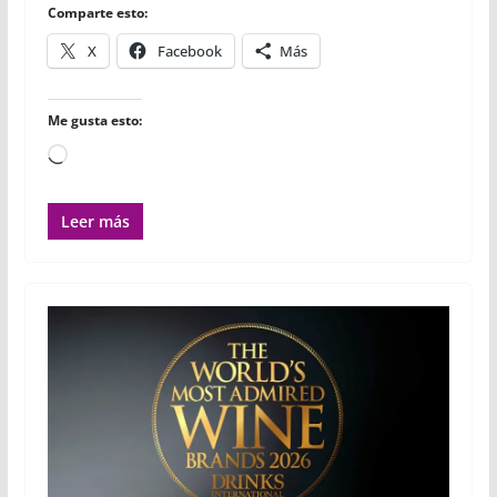
r
Comparte esto:
X
Facebook
Más
Me gusta esto:
Cargando...
Leer más