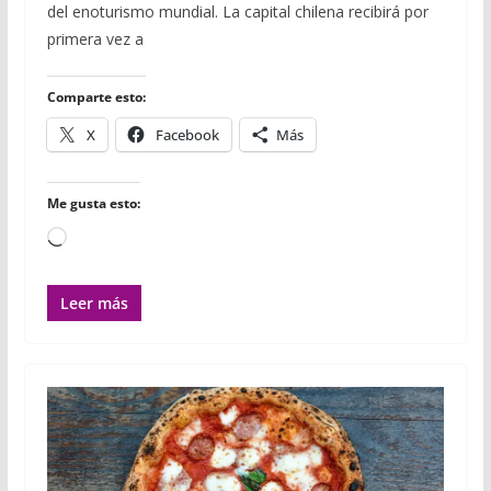
del enoturismo mundial. La capital chilena recibirá por
b
t
l
s
l
l
a
o
e
r
A
r
primera vez a
o
r
p
t
k
p
i
r
Comparte esto:
X
Facebook
Más
Me gusta esto:
Cargando...
Leer más