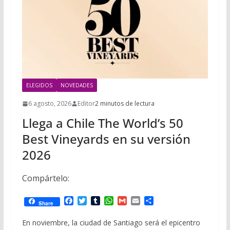
i
m
p
l
p
p
a
r
t
ELEGIDOS
NOVEDADES
i
r
6 agosto, 2026
Editor
2 minutos de lectura
Llega a Chile The World’s 50
Best Vineyards en su versión
2026
Compártelo:
F
T
T
W
G
E
C
Share
a
w
u
h
m
m
o
c
i
m
a
a
a
m
En noviembre, la ciudad de Santiago será el epicentro
e
t
b
t
i
i
p