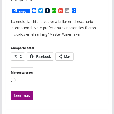
F
T
T
W
G
E
C
Share
a
w
u
h
m
m
o
c
i
m
a
a
a
m
La enología chilena vuelve a brillar en el escenario
e
t
b
t
i
i
p
internacional. Siete profesionales nacionales fueron
b
t
l
s
l
l
a
o
e
r
A
r
incluidos en el ranking “Master Winemaker
o
r
p
t
k
p
i
r
Comparte esto:
X
Facebook
Más
Me gusta esto:
Cargando...
Leer más