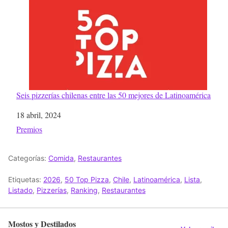
Seis pizzerías chilenas entre las 50 mejores de Latinoamérica
Fecha
18 abril, 2024
Respecto a
Premios
Categorías:
Comida
,
Restaurantes
Etiquetas:
2026
,
50 Top Pizza
,
Chile
,
Latinoamérica
,
Lista
,
Listado
,
Pizzerías
,
Ranking
,
Restaurantes
Mostos y Destilados