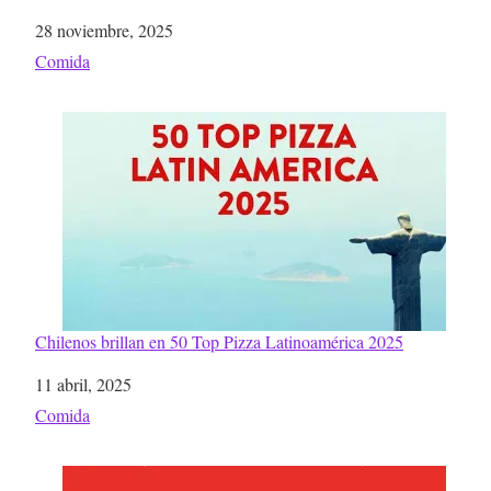
Fecha
28 noviembre, 2025
Respecto a
Comida
Chilenos brillan en 50 Top Pizza Latinoamérica 2025
Fecha
11 abril, 2025
Respecto a
Comida