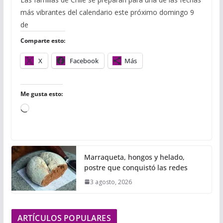
e
t
b
t
i
i
p
más vibrantes del calendario este próximo domingo 9
b
t
l
s
l
l
a
o
e
r
A
r
de
o
r
p
t
Comparte esto:
k
p
i
r
X
Facebook
Más
Me gusta esto:
C
a
r
g
Marraqueta, hongos y helado,
a
postre que conquistó las redes
n
3 agosto, 2026
d
o
.
ARTÍCULOS POPULARES
.