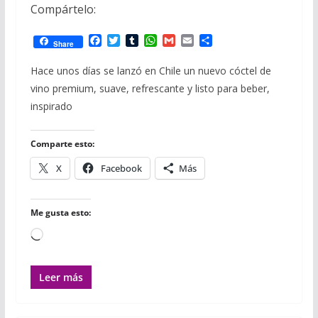
Compártelo:
F
T
T
W
G
E
C
Share
a
w
u
h
m
m
o
c
i
m
a
a
a
m
Hace unos días se lanzó en Chile un nuevo cóctel de
e
t
b
t
i
i
p
vino premium, suave, refrescante y listo para beber,
b
t
l
s
l
l
a
o
e
r
A
r
inspirado
o
r
p
t
k
p
i
r
Comparte esto:
X
Facebook
Más
Me gusta esto:
Cargando...
Leer más