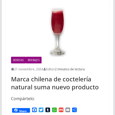
BEBIDAS
BREBAJES
21 noviembre, 2024
Editor
2 minutos de lectura
Marca chilena de coctelería
natural suma nuevo producto
Compártelo:
F
T
T
W
G
E
C
Share
a
w
u
h
m
m
o