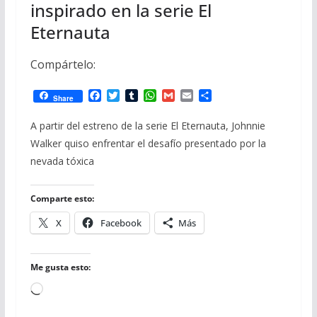
inspirado en la serie El
Eternauta
Compártelo:
F
T
T
W
G
E
C
Share
a
w
u
h
m
m
o
c
i
m
a
a
a
m
A partir del estreno de la serie El Eternauta, Johnnie
e
t
b
t
i
i
p
Walker quiso enfrentar el desafío presentado por la
b
t
l
s
l
l
a
o
e
r
A
r
nevada tóxica
o
r
p
t
k
p
i
r
Comparte esto:
X
Facebook
Más
Me gusta esto:
Cargando...