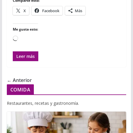
r
Comparte esto:
X
Facebook
Más
Me gusta esto:
Cargando...
Leer más
← Anterior
COMIDA
Restaurantes, recetas y gastronomía.