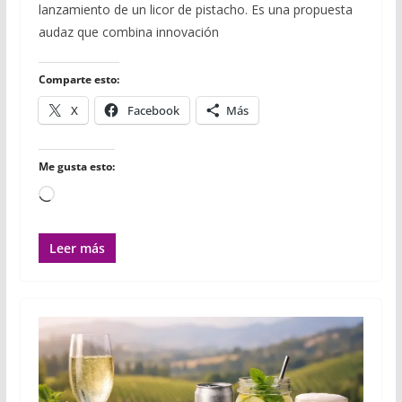
lanzamiento de un licor de pistacho. Es una propuesta
b
t
l
s
l
l
a
o
e
r
A
r
audaz que combina innovación
o
r
p
t
k
p
i
r
Comparte esto:
X
Facebook
Más
Me gusta esto:
Cargando...
Leer más