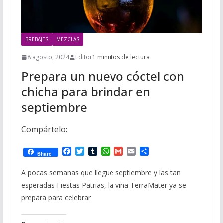
BREBAJES
MEZCLAS
8 agosto, 2024
Editor
1 minutos de lectura
Prepara un nuevo cóctel con
chicha para brindar en
septiembre
Compártelo:
F
T
T
W
G
E
C
Share
a
w
u
h
m
m
o
c
i
m
a
a
a
m
A pocas semanas que llegue septiembre y las tan
e
t
b
t
i
i
p
esperadas Fiestas Patrias, la viña TerraMater ya se
b
t
l
s
l
l
a
o
e
r
A
r
prepara para celebrar
o
r
p
t
k
p
i