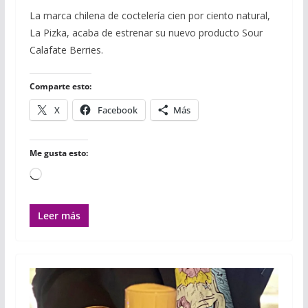
c
i
m
a
a
a
m
La marca chilena de coctelería cien por ciento natural,
e
t
b
t
i
i
p
La Pizka, acaba de estrenar su nuevo producto Sour
b
t
l
s
l
l
a
o
e
r
A
r
Calafate Berries.
o
r
p
t
k
p
i
r
Comparte esto:
X
Facebook
Más
Me gusta esto:
Cargando...
Leer más