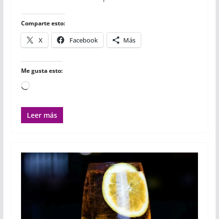
o
r
p
t
k
p
i
r
Comparte esto:
X
Facebook
Más
Me gusta esto:
Cargando...
Leer más