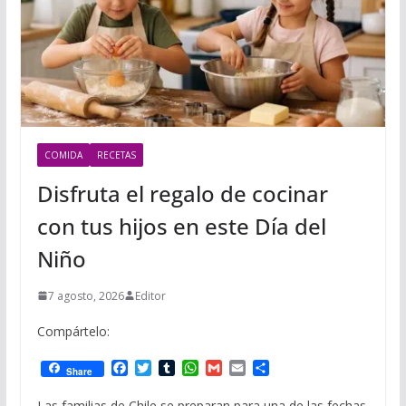
COMIDA
RECETAS
Disfruta el regalo de cocinar
con tus hijos en este Día del
Niño
7 agosto, 2026
Editor
Compártelo:
F
T
T
W
G
E
C
Share
a
w
u
h
m
m
o
c
i
m
a
a
a
m
Las familias de Chile se preparan para una de las fechas