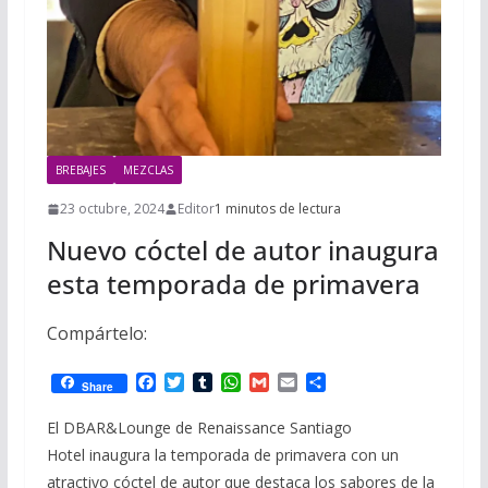
BREBAJES
MEZCLAS
23 octubre, 2024
Editor
1 minutos de lectura
Nuevo cóctel de autor inaugura
esta temporada de primavera
Compártelo:
F
T
T
W
G
E
C
Share
a
w
u
h
m
m
o
c
i
m
a
a
a
m
El DBAR&Lounge de Renaissance Santiago
e
t
b
t
i
i
p
Hotel inaugura la temporada de primavera con un
b
t
l
s
l
l
a
o
e
r
A
r
atractivo cóctel de autor que destaca los sabores de la