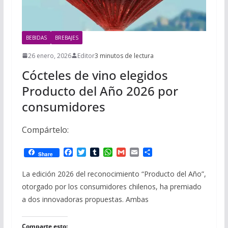
BEBIDAS
BREBAJES
26 enero, 2026
Editor
3 minutos de lectura
Cócteles de vino elegidos
Producto del Año 2026 por
consumidores
Compártelo:
F
T
T
W
G
E
C
Share
a
w
u
h
m
m
o
c
i
m
a
a
a
m
La edición 2026 del reconocimiento “Producto del Año”,
e
t
b
t
i
i
p
otorgado por los consumidores chilenos, ha premiado
b
t
l
s
l
l
a
o
e
r
A
r
a dos innovadoras propuestas. Ambas
o
r
p
t
k
p
i
r
Comparte esto: