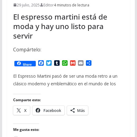
29 julio, 2025
Editor
4 minutos de lectura
El espresso martini está de
moda y hay uno listo para
servir
Compártelo:
F
T
T
W
G
E
C
Share
a
w
u
h
m
m
o
c
i
m
a
a
a
m
El Espresso Martini pasó de ser una moda retro a un
e
t
b
t
i
i
p
clásico moderno y emblemático en el mundo de los
b
t
l
s
l
l
a
o
e
r
A
r
o
r
p
t
Comparte esto:
k
p
i
r
X
Facebook
Más
Me gusta esto: