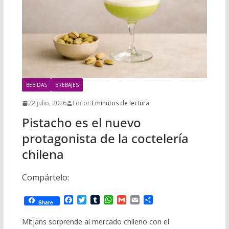
i
m
p
l
p
p
a
r
t
BEBIDAS
BREBAJES
i
r
22 julio, 2026
Editor
3 minutos de lectura
Pistacho es el nuevo
protagonista de la coctelería
chilena
Compártelo:
F
T
T
W
G
E
C
Share
a
w
u
h
m
m
o
c
i
m
a
a
a
m
Mitjans sorprende al mercado chileno con el
e
t
b
t
i
i
p