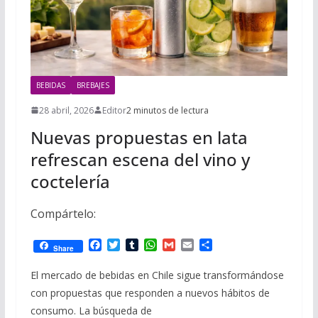
BEBIDAS
BREBAJES
28 abril, 2026
Editor
2 minutos de lectura
Nuevas propuestas en lata
refrescan escena del vino y
coctelería
Compártelo:
F
T
T
W
G
E
C
Share
a
w
u
h
m
m
o
c
i
m
a
a
a
m
El mercado de bebidas en Chile sigue transformándose
e
t
b
t
i
i
p
con propuestas que responden a nuevos hábitos de
b
t
l
s
l
l
a
o
e
r
A
r
consumo. La búsqueda de