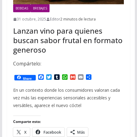
BEBIDAS
BREBAJES
31 octubre, 2025
Editor
2 minutos de lectura
Lanzan vino para quienes
buscan sabor frutal en formato
generoso
Compártelo:
F
T
T
W
G
E
C
Share
a
w
u
h
m
m
o
c
i
m
a
a
a
m
En un contexto donde los consumidores valoran cada
e
t
b
t
i
i
p
vez más las experiencias sensoriales accesibles y
b
t
l
s
l
l
a
o
e
r
A
r
versátiles, aparece el nuevo cóctel
o
r
p
t
k
p
i
r
Comparte esto:
X
Facebook
Más