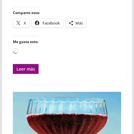
o
r
p
t
k
p
i
r
Comparte esto:
X
Facebook
Más
Me gusta esto:
Cargando...
Leer más