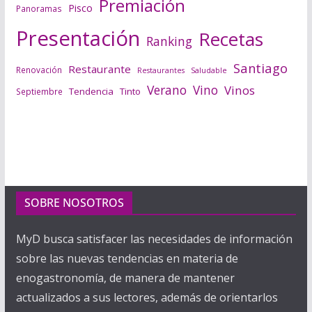
Premiación
Pisco
Panoramas
Presentación
Recetas
Ranking
Santiago
Restaurante
Renovación
Saludable
Restaurantes
Verano
Vino
Vinos
Tendencia
Tinto
Septiembre
SOBRE NOSOTROS
MyD busca satisfacer las necesidades de información
sobre las nuevas tendencias en materia de
enogastronomía, de manera de mantener
actualizados a sus lectores, además de orientarlos