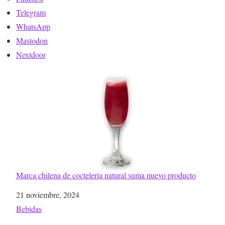
Telegram
WhatsApp
Mastodon
Nextdoor
Marca chilena de coctelería natural suma nuevo producto
Fecha
21 noviembre, 2024
Respecto a
Bebidas