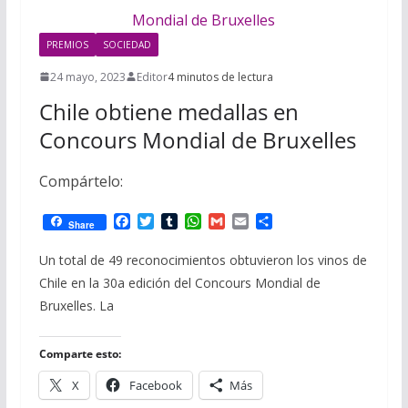
i
m
p
l
p
p
PREMIOS
SOCIEDAD
a
24 mayo, 2023
Editor
4 minutos de lectura
r
Chile obtiene medallas en
t
Concours Mondial de Bruxelles
i
Compártelo:
r
F
T
T
W
G
E
C
Share
a
w
u
h
m
m
o
c
i
m
a
a
a
m
Un total de 49 reconocimientos obtuvieron los vinos de
e
t
b
t
i
i
p
Chile en la 30a edición del Concours Mondial de
b
t
l
s
l
l
a
o
e
r
A
r
Bruxelles. La
o
r
p
t
k
p
i
r
Comparte esto:
X
Facebook
Más