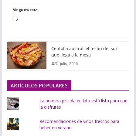
Me gusta esto:
C
a
r
g
Centolla austral, el festín del sur
a
que llega a la mesa
n
31 julio, 2026
d
o
.
ARTÍCULOS POPULARES
.
.
La primera piscola en lata está lista para que
la disfrutes
Recomendaciones de vinos frescos para
beber en verano