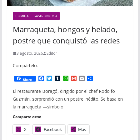
COMIDA
GASTRONOMÍA
Marraqueta, hongos y helado,
postre que conquistó las redes
3 agosto, 2026
Editor
Compártelo:
F
T
T
W
G
E
C
Share
a
w
u
h
m
m
o
c
i
m
a
a
a
m
El restaurante Boragó, dirigido por el chef Rodolfo
e
t
b
t
i
i
p
Guzmán, sorprendió con un postre inédito. Se basa en
b
t
l
s
l
l
a
o
e
r
A
r
la marraqueta —símbolo
o
r
p
t
Comparte esto:
k
p
i
r
X
Facebook
Más