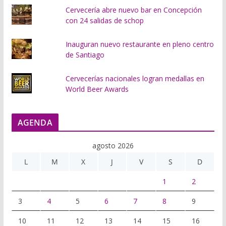
Cervecería abre nuevo bar en Concepción
con 24 salidas de schop
Inauguran nuevo restaurante en pleno centro
de Santiago
Cervecerías nacionales logran medallas en
World Beer Awards
AGENDA
agosto 2026
L
M
X
J
V
S
D
1
2
3
4
5
6
7
8
9
10
11
12
13
14
15
16