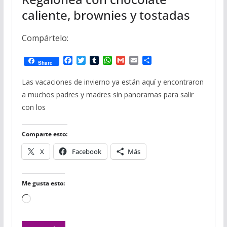
caliente, brownies y tostadas
Compártelo:
F
T
T
W
G
E
C
Share
a
w
u
h
m
m
o
c
i
m
a
a
a
m
Las vacaciones de invierno ya están aquí y encontraron
e
t
b
t
i
i
p
a muchos padres y madres sin panoramas para salir
b
t
l
s
l
l
a
o
e
r
A
r
con los
o
r
p
t
k
p
i
r
Comparte esto:
X
Facebook
Más
Me gusta esto:
Cargando...