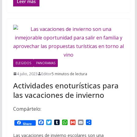
Leer más
ELEGIDOS
PANORAMAS
4 julio, 2023
Editor
5 minutos de lectura
Actividades enoturísticas para
las vacaciones de invierno
Compártelo:
F
T
T
W
G
E
C
Share
a
w
u
h
m
m
o
c
i
m
a
a
a
m
Las vacaciones de invierno escolares son una