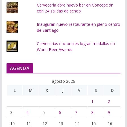
Cervecería abre nuevo bar en Concepción
con 24 salidas de schop
Inauguran nuevo restaurante en pleno centro
de Santiago
Cervecerías nacionales logran medallas en
World Beer Awards
AGENDA
agosto 2026
L
M
X
J
V
S
D
1
2
3
4
5
6
7
8
9
10
11
12
13
14
15
16