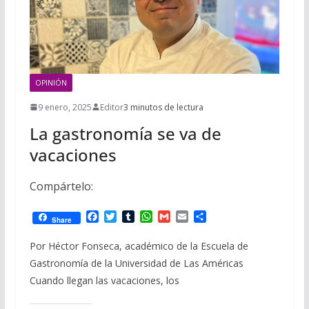
OPINIÓN
9 enero, 2025
Editor
3 minutos de lectura
La gastronomía se va de
vacaciones
Compártelo:
F
T
T
W
G
E
C
Share
a
w
u
h
m
m
o
c
i
m
a
a
a
m
Por Héctor Fonseca, académico de la Escuela de
e
t
b
t
i
i
p
Gastronomía de la Universidad de Las Américas
b
t
l
s
l
l
a
o
e
r
A
r
Cuando llegan las vacaciones, los
o
r
p
t
k
p
i