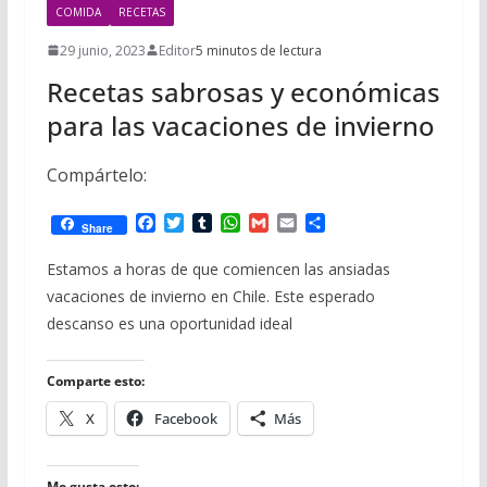
COMIDA
RECETAS
29 junio, 2023
Editor
5 minutos de lectura
Recetas sabrosas y económicas
para las vacaciones de invierno
Compártelo:
F
T
T
W
G
E
C
Share
a
w
u
h
m
m
o
c
i
m
a
a
a
m
Estamos a horas de que comiencen las ansiadas
e
t
b
t
i
i
p
vacaciones de invierno en Chile. Este esperado
b
t
l
s
l
l
a
o
e
r
A
r
descanso es una oportunidad ideal
o
r
p
t
k
p
i
r
Comparte esto:
X
Facebook
Más
Me gusta esto: