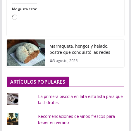
Me gusta esto:
C
a
r
g
Marraqueta, hongos y helado,
a
postre que conquistó las redes
n
3 agosto, 2026
d
o
.
ARTÍCULOS POPULARES
.
.
La primera piscola en lata está lista para que
la disfrutes
Recomendaciones de vinos frescos para
beber en verano