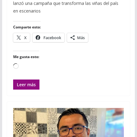
lanzó una campaña que transforma las viñas del país
b
t
l
s
l
l
a
o
e
r
A
r
en escenarios
o
r
p
t
k
p
i
r
Comparte esto:
X
Facebook
Más
Me gusta esto:
Cargando...
Leer más