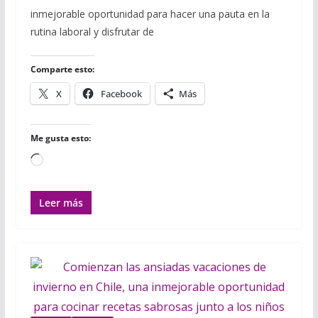
e
t
b
t
i
i
p
inmejorable oportunidad para hacer una pauta en la
b
t
l
s
l
l
a
o
e
r
A
r
rutina laboral y disfrutar de
o
r
p
t
k
p
i
r
Comparte esto:
X
Facebook
Más
Me gusta esto:
Cargando...
Leer más