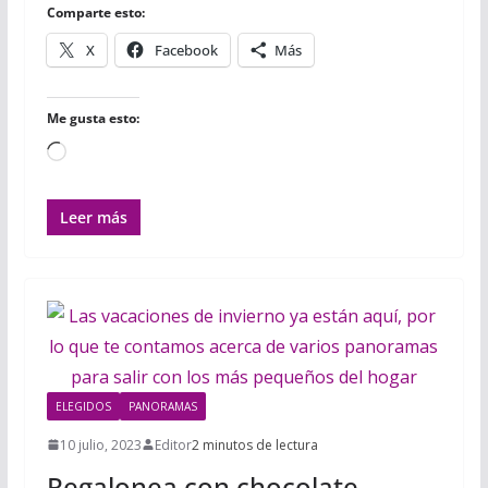
r
Comparte esto:
X
Facebook
Más
Me gusta esto:
Cargando...
Leer más
ELEGIDOS
PANORAMAS
10 julio, 2023
Editor
2 minutos de lectura
Regalonea con chocolate