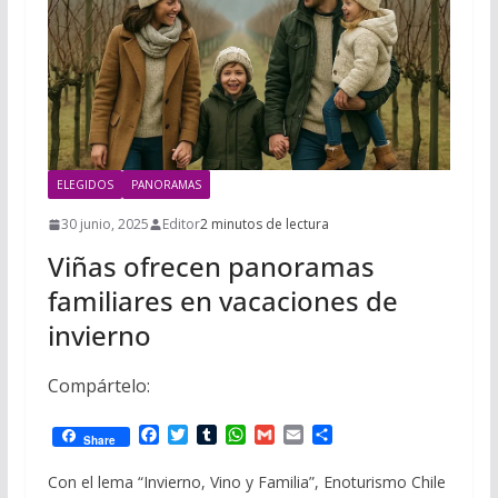
i
m
p
l
p
p
a
r
t
ELEGIDOS
PANORAMAS
i
r
30 junio, 2025
Editor
2 minutos de lectura
Viñas ofrecen panoramas
familiares en vacaciones de
invierno
Compártelo:
F
T
T
W
G
E
C
Share
a
w
u
h
m
m
o
c
i
m
a
a
a
m
Con el lema “Invierno, Vino y Familia”, Enoturismo Chile
e
t
b
t
i
i
p