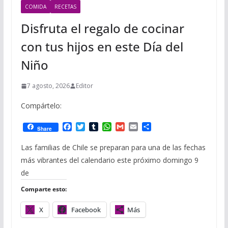
COMIDA
RECETAS
Disfruta el regalo de cocinar
con tus hijos en este Día del
Niño
7 agosto, 2026
Editor
Compártelo:
F
T
T
W
G
E
C
Share
a
w
u
h
m
m
o
c
i
m
a
a
a
m
Las familias de Chile se preparan para una de las fechas
e
t
b
t
i
i
p
más vibrantes del calendario este próximo domingo 9
b
t
l
s
l
l
a
o
e
r
A
r
de
o
r
p
t
Comparte esto:
k
p
i
r
X
Facebook
Más