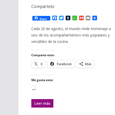
Compártelo:
F
T
T
W
G
E
C
Share
a
w
u
h
m
m
o
c
i
m
a
a
a
m
Cada 20 de agosto, el mundo rinde homenaje a
e
t
b
t
i
i
p
uno de los acompañamientos más populares y
b
t
l
s
l
l
a
o
e
r
A
r
versátiles de la cocina
o
r
p
t
k
p
i
r
Comparte esto:
X
Facebook
Más
Me gusta esto:
Cargando...
Leer más