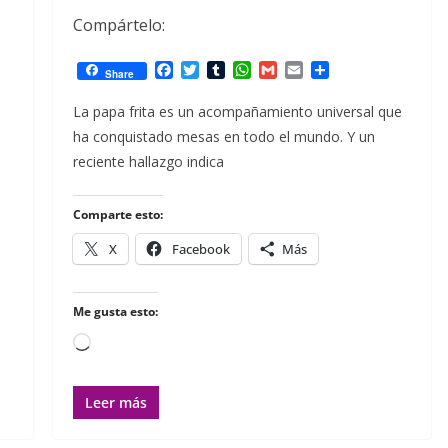
Compártelo:
F
T
T
W
G
E
C
Share
a
w
u
h
m
m
o
c
i
m
a
a
a
m
La papa frita es un acompañamiento universal que
e
t
b
t
i
i
p
ha conquistado mesas en todo el mundo. Y un
b
t
l
s
l
l
a
o
e
r
A
r
reciente hallazgo indica
o
r
p
t
k
p
i
r
Comparte esto:
X
Facebook
Más
Me gusta esto:
Cargando...
Leer más