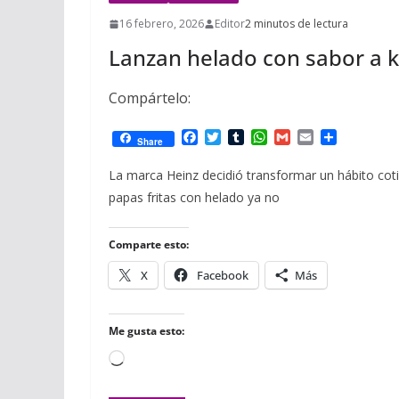
16 febrero, 2026
Editor
2 minutos de lectura
Lanzan helado con sabor a k
Compártelo:
F
T
T
W
G
E
C
Share
a
w
u
h
m
m
o
c
i
m
a
a
a
m
La marca Heinz decidió transformar un hábito cot
e
t
b
t
i
i
p
papas fritas con helado ya no
b
t
l
s
l
l
a
o
e
r
A
r
o
r
p
t
Comparte esto:
k
p
i
r
X
Facebook
Más
Me gusta esto:
Cargando...