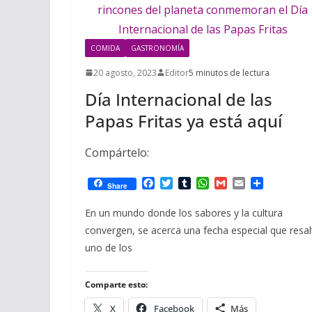
COMIDA
GASTRONOMÍA
20 agosto, 2023
Editor
5 minutos de lectura
Día Internacional de las
Papas Fritas ya está aquí
Compártelo:
F
T
T
W
G
E
C
Share
a
w
u
h
m
m
o
c
i
m
a
a
a
m
En un mundo donde los sabores y la cultura
e
t
b
t
i
i
p
convergen, se acerca una fecha especial que resal
b
t
l
s
l
l
a
o
e
r
A
r
uno de los
o
r
p
t
k
p
i
r
Comparte esto:
X
Facebook
Más