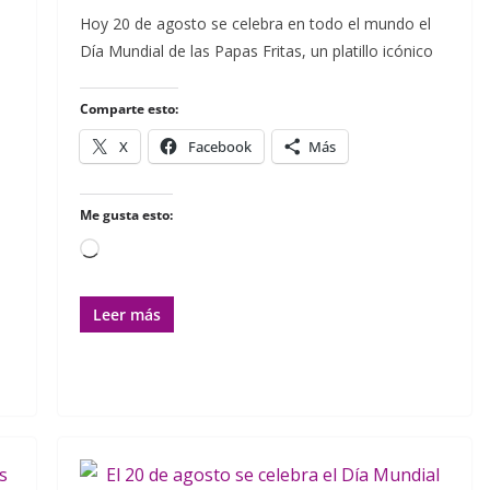
c
i
m
a
a
a
m
Hoy 20 de agosto se celebra en todo el mundo el
e
t
b
t
i
i
p
Día Mundial de las Papas Fritas, un platillo icónico
b
t
l
s
l
l
a
o
e
r
A
r
o
r
p
t
Comparte esto:
k
p
i
r
X
Facebook
Más
Me gusta esto:
Cargando...
Leer más