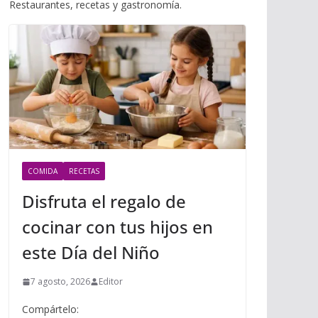
i
Restaurantes, recetas y gastronomía.
m
p
l
p
p
a
r
t
i
r
COMIDA
RECETAS
Disfruta el regalo de
cocinar con tus hijos en
este Día del Niño
7 agosto, 2026
Editor
Compártelo: