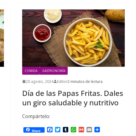
COMIDA
GASTRONOMÍA
20 agosto, 2024
Editor
2 minutos de lectura
Día de las Papas Fritas. Dales
un giro saludable y nutritivo
Compártelo:
F
T
T
W
G
E
C
Share
a
w
u
h
m
m
o