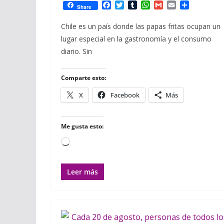
F
T
T
W
G
E
C
Share
a
w
u
h
m
m
o
c
i
m
a
a
a
m
Chile es un país donde las papas fritas ocupan un
e
t
b
t
i
i
p
lugar especial en la gastronomía y el consumo
b
t
l
s
l
l
a
o
e
r
A
r
diario. Sin
o
r
p
t
k
p
i
r
Comparte esto:
X
Facebook
Más
Me gusta esto:
Cargando...
Leer más