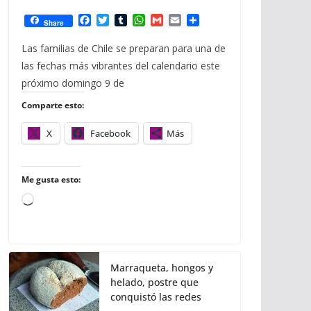
F
T
T
W
G
E
C
Share
a
w
u
h
m
m
o
c
i
m
a
a
a
m
Las familias de Chile se preparan para una de
e
t
b
t
i
i
p
las fechas más vibrantes del calendario este
b
t
l
s
l
l
a
o
e
r
A
r
próximo domingo 9 de
o
r
p
t
Comparte esto:
k
p
i
r
X
Facebook
Más
Me gusta esto:
C
a
r
g
Marraqueta, hongos y
a
helado, postre que
n
conquistó las redes
d