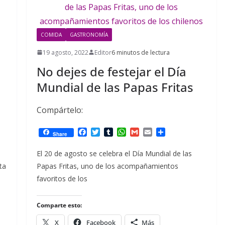
COMIDA
GASTRONOMÍA
19 agosto, 2022
Editor
6 minutos de lectura
No dejes de festejar el Día
Mundial de las Papas Fritas
Compártelo:
F
T
T
W
G
E
C
Share
a
w
u
h
m
m
o
c
i
m
a
a
a
m
El 20 de agosto se celebra el Día Mundial de las
e
t
b
t
i
i
p
ta
Papas Fritas, uno de los acompañamientos
b
t
l
s
l
l
a
o
e
r
A
r
favoritos de los
o
r
p
t
k
p
i
r
Comparte esto:
X
Facebook
Más