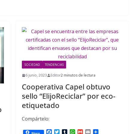
SOCIEDAD
TENDENCIAS
6 junio, 2023
Editor
2 minutos de lectura
Cooperativa Capel obtuvo
sello “ElijoReciclar” por eco-
etiquetado
o
Compártelo:
F
T
T
W
G
E
C
Share