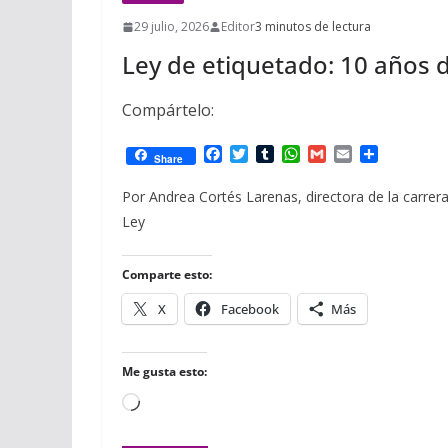
29 julio, 2026
Editor
3 minutos de lectura
Ley de etiquetado: 10 años 
Compártelo:
F
T
T
W
G
E
C
Share
a
w
u
h
m
m
o
c
i
m
a
a
a
m
Por Andrea Cortés Larenas, directora de la carrera
e
t
b
t
i
i
p
Ley
b
t
l
s
l
l
a
o
e
r
A
r
o
r
p
t
Comparte esto:
k
p
i
r
X
Facebook
Más
Me gusta esto:
Cargando...