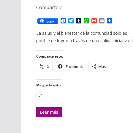
Compártelo:
F
T
T
W
G
E
C
Share
a
w
u
h
m
m
o
c
i
m
a
a
a
m
La salud y el bienestar de la comunidad sólo es
e
t
b
t
i
i
p
posible de lograr a través de una sólida iniciativa 
b
t
l
s
l
l
a
o
e
r
A
r
o
r
p
t
Comparte esto:
k
p
i
r
X
Facebook
Más
Me gusta esto:
Cargando...
Leer más