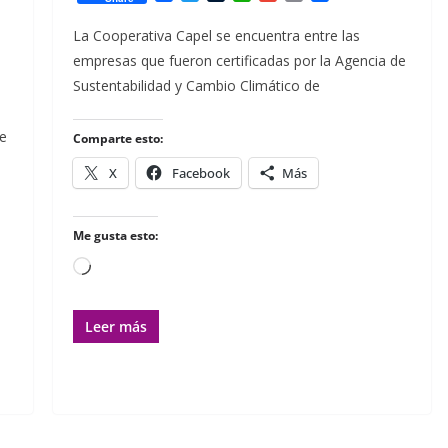
a
w
u
h
m
m
o
c
i
m
a
a
a
m
La Cooperativa Capel se encuentra entre las
e
t
b
t
i
i
p
empresas que fueron certificadas por la Agencia de
b
t
l
s
l
l
a
o
e
r
A
r
Sustentabilidad y Cambio Climático de
o
r
p
t
k
p
i
r
de
Comparte esto:
X
Facebook
Más
Me gusta esto:
Cargando...
Leer más