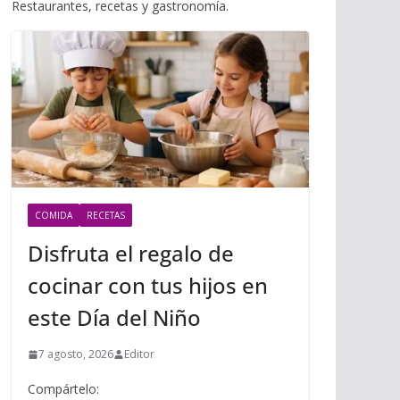
i
Restaurantes, recetas y gastronomía.
m
p
l
p
p
a
r
t
i
r
COMIDA
RECETAS
Disfruta el regalo de
cocinar con tus hijos en
este Día del Niño
7 agosto, 2026
Editor
Compártelo: