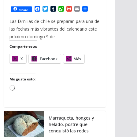
F
T
T
W
G
E
C
Share
a
w
u
h
m
m
o
c
i
m
a
a
a
m
Las familias de Chile se preparan para una de
e
t
b
t
i
i
p
las fechas más vibrantes del calendario este
b
t
l
s
l
l
a
o
e
r
A
r
próximo domingo 9 de
o
r
p
t
Comparte esto:
k
p
i
r
X
Facebook
Más
Me gusta esto:
C
a
r
g
Marraqueta, hongos y
a
helado, postre que
n
conquistó las redes
d