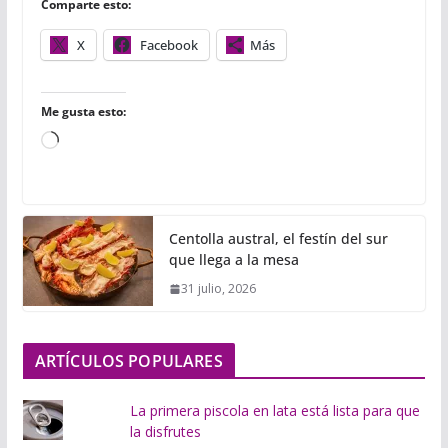
Comparte esto:
k
p
i
r
X
Facebook
Más
Me gusta esto:
C
a
r
g
Centolla austral, el festín del sur
a
que llega a la mesa
n
31 julio, 2026
d
o
.
ARTÍCULOS POPULARES
.
.
La primera piscola en lata está lista para que
la disfrutes