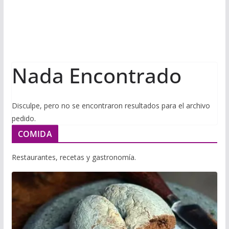
i
m
p
l
p
p
a
r
Nada Encontrado
t
i
r
Disculpe, pero no se encontraron resultados para el archivo
pedido.
COMIDA
Restaurantes, recetas y gastronomía.