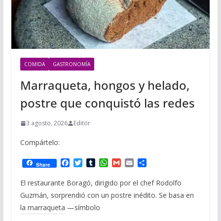
COMIDA
GASTRONOMÍA
Marraqueta, hongos y helado,
postre que conquistó las redes
3 agosto, 2026
Editor
Compártelo:
F
T
T
W
G
E
C
Share
a
w
u
h
m
m
o
c
i
m
a
a
a
m
El restaurante Boragó, dirigido por el chef Rodolfo
e
t
b
t
i
i
p
Guzmán, sorprendió con un postre inédito. Se basa en
b
t
l
s
l
l
a
o
e
r
A
r
la marraqueta —símbolo
o
r
p
t