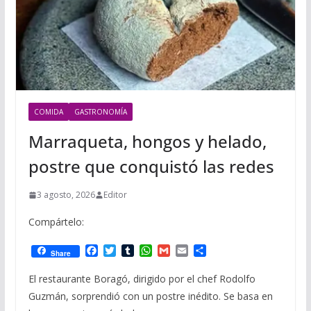
COMIDA
GASTRONOMÍA
Marraqueta, hongos y helado,
postre que conquistó las redes
3 agosto, 2026
Editor
Compártelo:
F
T
T
W
G
E
C
Share
a
w
u
h
m
m
o
c
i
m
a
a
a
m
El restaurante Boragó, dirigido por el chef Rodolfo
e
t
b
t
i
i
p
Guzmán, sorprendió con un postre inédito. Se basa en
b
t
l
s
l
l
a