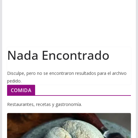
i
m
p
l
p
p
a
r
t
Nada Encontrado
i
r
Disculpe, pero no se encontraron resultados para el archivo
pedido.
COMIDA
Restaurantes, recetas y gastronomía.