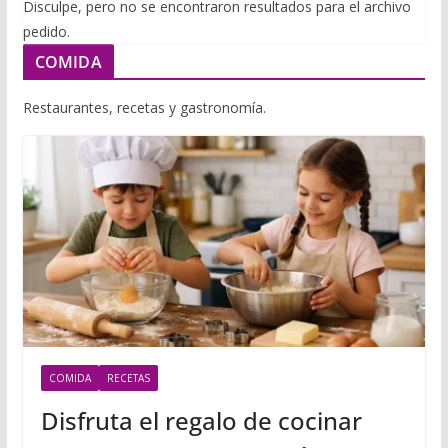
i
Disculpe, pero no se encontraron resultados para el archivo
m
p
pedido.
l
p
p
COMIDA
a
r
Restaurantes, recetas y gastronomía.
t
i
r
COMIDA
RECETAS
Disfruta el regalo de cocinar