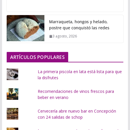
a
r
g
Marraqueta, hongos y helado,
a
postre que conquistó las redes
n
3 agosto, 2026
d
o
.
ARTÍCULOS POPULARES
.
.
La primera piscola en lata está lista para que
la disfrutes
Recomendaciones de vinos frescos para
beber en verano
Cervecería abre nuevo bar en Concepción
con 24 salidas de schop