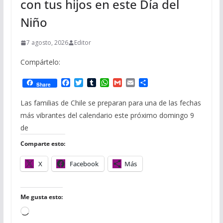
con tus hijos en este Día del
Niño
7 agosto, 2026
Editor
Compártelo:
F
T
T
W
G
E
C
Share
a
w
u
h
m
m
o
c
i
m
a
a
a
m
Las familias de Chile se preparan para una de las fechas
e
t
b
t
i
i
p
más vibrantes del calendario este próximo domingo 9
b
t
l
s
l
l
a
o
e
r
A
r
de
o
r
p
t
Comparte esto:
k
p
i
r
X
Facebook
Más
Me gusta esto:
C