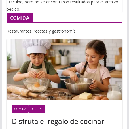
i
Disculpe, pero no se encontraron resultados para el archivo
m
p
pedido.
l
p
p
COMIDA
a
r
Restaurantes, recetas y gastronomía.
t
i
r
COMIDA
RECETAS
Disfruta el regalo de cocinar