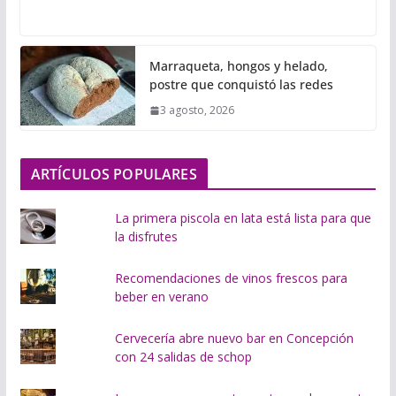
a
r
g
Marraqueta, hongos y helado,
a
postre que conquistó las redes
n
3 agosto, 2026
d
o
.
ARTÍCULOS POPULARES
.
.
La primera piscola en lata está lista para que
la disfrutes
Recomendaciones de vinos frescos para
beber en verano
Cervecería abre nuevo bar en Concepción
con 24 salidas de schop