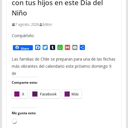
con tus hijos en este Día del
Niño
7 agosto, 2026
Editor
Compártelo:
F
T
T
W
G
E
C
Share
a
w
u
h
m
m
o
c
i
m
a
a
a
m
Las familias de Chile se preparan para una de las fechas
e
t
b
t
i
i
p
más vibrantes del calendario este próximo domingo 9
b
t
l
s
l
l
a
o
e
r
A
r
de
o
r
p
t
Comparte esto:
k
p
i
r
X
Facebook
Más
Me gusta esto:
C