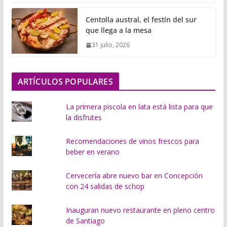
g
Centolla austral, el festín del sur
a
que llega a la mesa
n
31 julio, 2026
d
o
.
ARTÍCULOS POPULARES
.
.
La primera piscola en lata está lista para que
la disfrutes
Recomendaciones de vinos frescos para
beber en verano
Cervecería abre nuevo bar en Concepción
con 24 salidas de schop
Inauguran nuevo restaurante en pleno centro
de Santiago