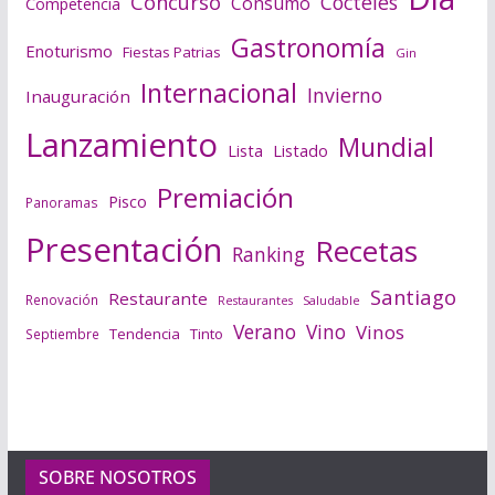
Concurso
Cócteles
Consumo
Competencia
Gastronomía
Enoturismo
Fiestas Patrias
Gin
Internacional
Invierno
Inauguración
Lanzamiento
Mundial
Lista
Listado
Premiación
Pisco
Panoramas
Presentación
Recetas
Ranking
Santiago
Restaurante
Renovación
Saludable
Restaurantes
Verano
Vino
Vinos
Tendencia
Tinto
Septiembre
SOBRE NOSOTROS