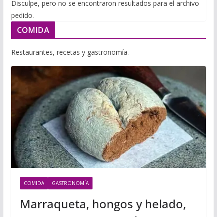
i
Disculpe, pero no se encontraron resultados para el archivo
m
p
pedido.
l
p
p
COMIDA
a
r
Restaurantes, recetas y gastronomía.
t
i
r
COMIDA
GASTRONOMÍA
Marraqueta, hongos y helado,