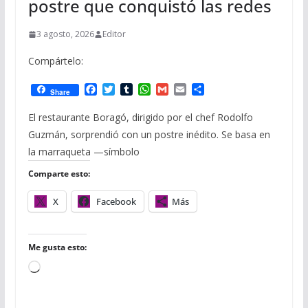
postre que conquistó las redes
3 agosto, 2026
Editor
Compártelo:
F
T
T
W
G
E
C
Share
a
w
u
h
m
m
o
c
i
m
a
a
a
m
El restaurante Boragó, dirigido por el chef Rodolfo
e
t
b
t
i
i
p
Guzmán, sorprendió con un postre inédito. Se basa en
b
t
l
s
l
l
a
o
e
r
A
r
la marraqueta —símbolo
o
r
p
t
Comparte esto:
k
p
i
r
X
Facebook
Más
Me gusta esto:
C
a
r