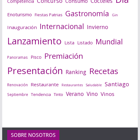
Concurso
Cócteles
Consumo
Competencia
Gastronomía
Enoturismo
Fiestas Patrias
Gin
Internacional
Invierno
Inauguración
Lanzamiento
Mundial
Lista
Listado
Premiación
Pisco
Panoramas
Presentación
Recetas
Ranking
Santiago
Restaurante
Renovación
Saludable
Restaurantes
Verano
Vino
Vinos
Tendencia
Tinto
Septiembre
SOBRE NOSOTROS