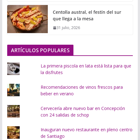
g
Centolla austral, el festín del sur
a
que llega a la mesa
n
31 julio, 2026
d
o
.
ARTÍCULOS POPULARES
.
.
La primera piscola en lata está lista para que
la disfrutes
Recomendaciones de vinos frescos para
beber en verano
Cervecería abre nuevo bar en Concepción
con 24 salidas de schop
Inauguran nuevo restaurante en pleno centro
de Santiago