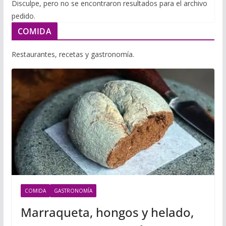
i
Disculpe, pero no se encontraron resultados para el archivo
m
p
pedido.
l
p
p
COMIDA
a
r
Restaurantes, recetas y gastronomía.
t
i
r
COMIDA
GASTRONOMÍA
Marraqueta, hongos y helado,