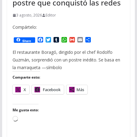
postre que conquistó las redes
3 agosto, 2026
Editor
Compártelo:
F
T
T
W
G
E
C
Share
a
w
u
h
m
m
o
c
i
m
a
a
a
m
El restaurante Boragó, dirigido por el chef Rodolfo
e
t
b
t
i
i
p
Guzmán, sorprendió con un postre inédito. Se basa en
b
t
l
s
l
l
a
o
e
r
A
r
la marraqueta —símbolo
o
r
p
t
Comparte esto:
k
p
i
r
X
Facebook
Más
Me gusta esto:
C
a
r