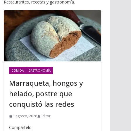
i
Restaurantes, recetas y gastronomía.
m
p
l
p
p
a
r
t
i
r
COMIDA
GASTRONOMÍA
Marraqueta, hongos y
helado, postre que
conquistó las redes
3 agosto, 2026
Editor
Compártelo: