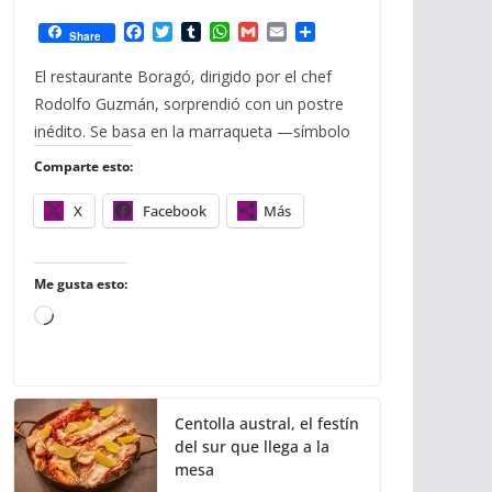
F
T
T
W
G
E
C
Share
a
w
u
h
m
m
o
c
i
m
a
a
a
m
El restaurante Boragó, dirigido por el chef
e
t
b
t
i
i
p
Rodolfo Guzmán, sorprendió con un postre
b
t
l
s
l
l
a
o
e
r
A
r
inédito. Se basa en la marraqueta —símbolo
o
r
p
t
Comparte esto:
k
p
i
r
X
Facebook
Más
Me gusta esto:
C
a
r
g
Centolla austral, el festín
a
del sur que llega a la
n
mesa
d