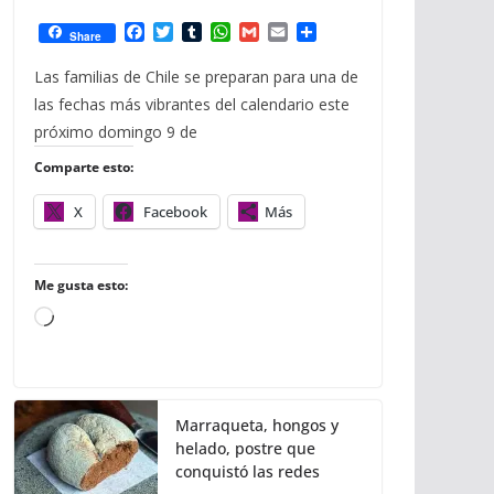
F
T
T
W
G
E
C
Share
a
w
u
h
m
m
o
c
i
m
a
a
a
m
Las familias de Chile se preparan para una de
e
t
b
t
i
i
p
las fechas más vibrantes del calendario este
b
t
l
s
l
l
a
o
e
r
A
r
próximo domingo 9 de
o
r
p
t
Comparte esto:
k
p
i
r
X
Facebook
Más
Me gusta esto:
C
a
r
g
Marraqueta, hongos y
a
helado, postre que
n
conquistó las redes
d