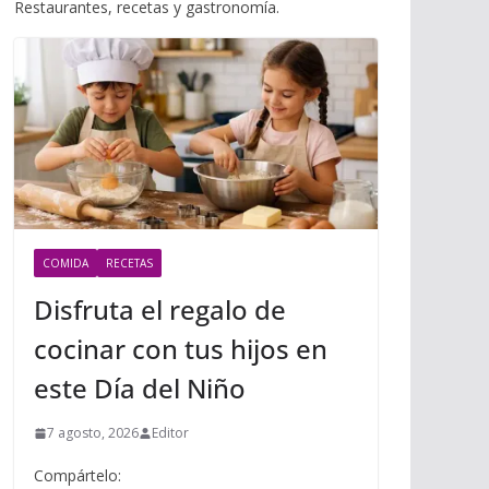
i
Restaurantes, recetas y gastronomía.
m
p
l
p
p
a
r
t
i
r
COMIDA
RECETAS
Disfruta el regalo de
cocinar con tus hijos en
este Día del Niño
7 agosto, 2026
Editor
Compártelo: