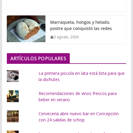
a
r
g
Marraqueta, hongos y helado,
a
postre que conquistó las redes
n
3 agosto, 2026
d
o
.
ARTÍCULOS POPULARES
.
.
La primera piscola en lata está lista para que
la disfrutes
Recomendaciones de vinos frescos para
beber en verano
Cervecería abre nuevo bar en Concepción
con 24 salidas de schop