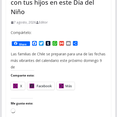
con tus hijos en este Día del
Niño
7 agosto, 2026
Editor
Compártelo:
F
T
T
W
G
E
C
Share
a
w
u
h
m
m
o
c
i
m
a
a
a
m
Las familias de Chile se preparan para una de las fechas
e
t
b
t
i
i
p
más vibrantes del calendario este próximo domingo 9
b
t
l
s
l
l
a
o
e
r
A
r
de
o
r
p
t
Comparte esto:
k
p
i
r
X
Facebook
Más
Me gusta esto:
C