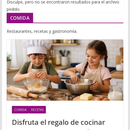
i
Disculpe, pero no se encontraron resultados para el archivo
m
p
pedido.
l
p
p
COMIDA
a
r
Restaurantes, recetas y gastronomía.
t
i
r
COMIDA
RECETAS
Disfruta el regalo de cocinar