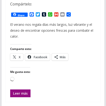
Compártelo:
F
T
T
W
G
E
C
Share
a
w
u
h
m
m
o
c
i
m
a
a
a
m
El verano nos regala días más largos, luz vibrante y el
e
t
b
t
i
i
p
deseo de encontrar opciones frescas para combatir el
b
t
l
s
l
l
a
o
e
r
A
r
calor.
o
r
p
t
k
p
i
r
Comparte esto:
X
Facebook
Más
Me gusta esto:
Cargando...
Leer más