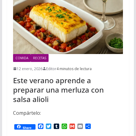
COMIDA
RECETAS
12 enero, 2026
Editor
4 minutos de lectura
Este verano aprende a
preparar una merluza con
salsa alioli
Compártelo:
F
T
T
W
G
E
C
Share
a
w
u
h
m
m
o