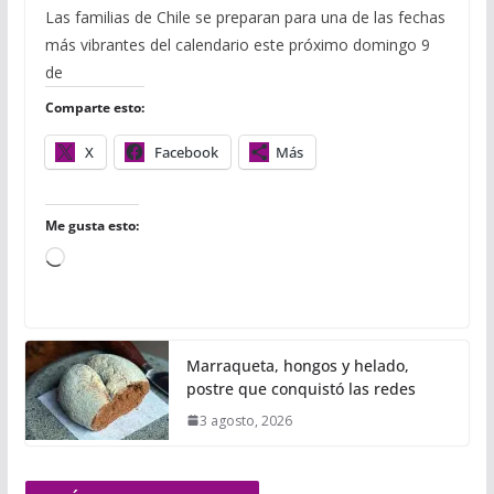
c
i
m
a
a
a
m
Las familias de Chile se preparan para una de las fechas
e
t
b
t
i
i
p
más vibrantes del calendario este próximo domingo 9
b
t
l
s
l
l
a
o
e
r
A
r
de
o
r
p
t
Comparte esto:
k
p
i
r
X
Facebook
Más
Me gusta esto:
C
a
r
g
Marraqueta, hongos y helado,
a
postre que conquistó las redes
n
3 agosto, 2026
d
o
.