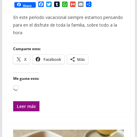
F
T
T
W
G
E
C
Share
a
w
u
h
m
m
o
c
i
m
a
a
a
m
En este período vacacional siempre estamos pensando
e
t
b
t
i
i
p
para en el disfrute de toda la familia, sobre todo a la
b
t
l
s
l
l
a
o
e
r
A
r
hora
o
r
p
t
k
p
i
r
Comparte esto:
X
Facebook
Más
Me gusta esto:
Cargando...
Leer más