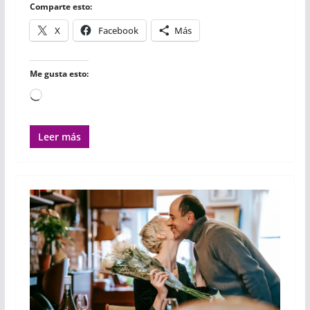
r
Comparte esto:
X
Facebook
Más
Me gusta esto:
Cargando...
Leer más