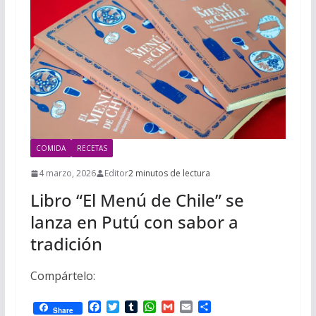
i
m
p
l
p
p
a
r
t
i
r
COMIDA
RECETAS
4 marzo, 2026
Editor
2 minutos de lectura
Libro “El Menú de Chile” se
lanza en Putú con sabor a
tradición
Compártelo:
F
T
T
W
G
E
C
Share