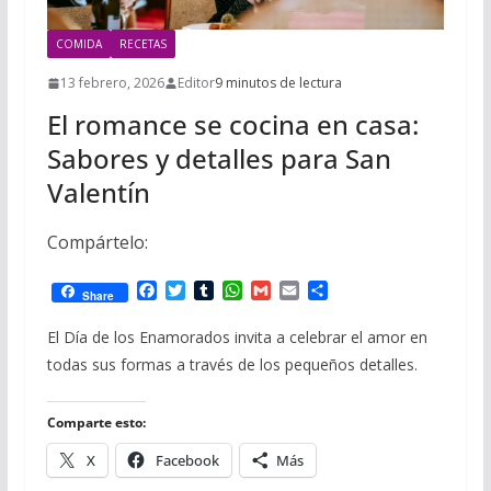
COMIDA
RECETAS
13 febrero, 2026
Editor
9 minutos de lectura
El romance se cocina en casa:
Sabores y detalles para San
Valentín
Compártelo:
F
T
T
W
G
E
C
Share
a
w
u
h
m
m
o
c
i
m
a
a
a
m
El Día de los Enamorados invita a celebrar el amor en
e
t
b
t
i
i
p
todas sus formas a través de los pequeños detalles.
b
t
l
s
l
l
a
o
e
r
A
r
o
r
p
t
Comparte esto:
k
p
i
r
X
Facebook
Más