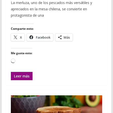
c
i
m
a
a
a
m
La merluza, uno de los pescados más versátiles y
e
t
b
t
i
i
p
apreciados en la mesa chilena, se convierte en
b
t
l
s
l
l
a
o
e
r
A
r
protagonista de una
o
r
p
t
k
p
i
r
Comparte esto:
X
Facebook
Más
Me gusta esto:
Cargando...
Leer más