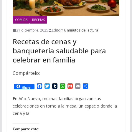
COMIDA
RECETAS
31 diciembre, 2025
Editor
16 minutos de lectura
Recetas de cenas y
banquetería saludable para
celebrar en familia
Compártelo:
F
T
T
W
G
E
C
Share
a
w
u
h
m
m
o
c
i
m
a
a
a
m
En Año Nuevo, muchas familias organizan sus
e
t
b
t
i
i
p
celebraciones en torno a la mesa, un espacio donde la
b
t
l
s
l
l
a
o
e
r
A
r
cena y la
o
r
p
t
k
p
i
r
Comparte esto: