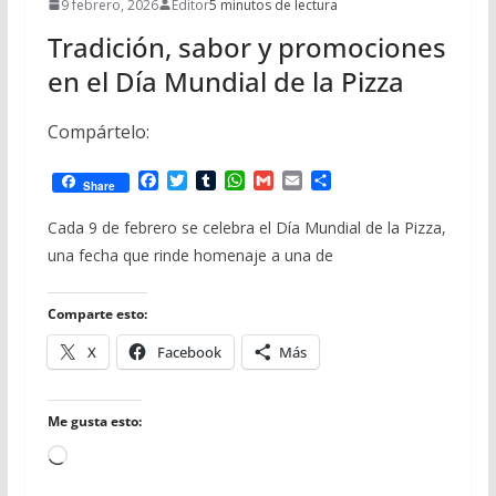
9 febrero, 2026
Editor
5 minutos de lectura
Tradición, sabor y promociones
en el Día Mundial de la Pizza
Compártelo:
F
T
T
W
G
E
C
Share
a
w
u
h
m
m
o
c
i
m
a
a
a
m
Cada 9 de febrero se celebra el Día Mundial de la Pizza,
e
t
b
t
i
i
p
una fecha que rinde homenaje a una de
b
t
l
s
l
l
a
o
e
r
A
r
o
r
p
t
Comparte esto:
k
p
i
r
X
Facebook
Más
Me gusta esto:
Cargando...