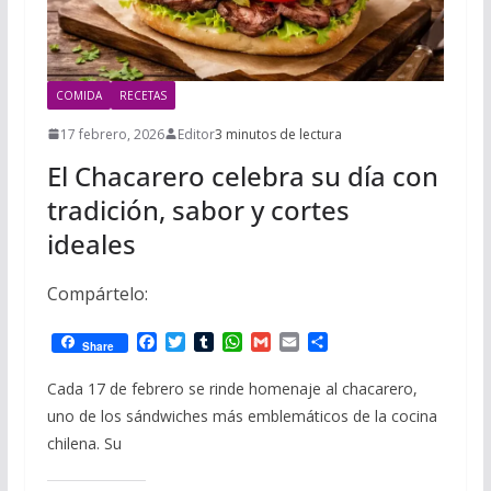
COMIDA
RECETAS
17 febrero, 2026
Editor
3 minutos de lectura
El Chacarero celebra su día con
tradición, sabor y cortes
ideales
Compártelo:
F
T
T
W
G
E
C
Share
a
w
u
h
m
m
o
c
i
m
a
a
a
m
Cada 17 de febrero se rinde homenaje al chacarero,
e
t
b
t
i
i
p
uno de los sándwiches más emblemáticos de la cocina
b
t
l
s
l
l
a
o
e
r
A
r
chilena. Su
o
r
p
t
k
p
i