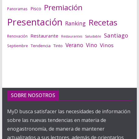
Premiación
Pisco
Panoramas
Presentación
Recetas
Ranking
Santiago
Restaurante
Renovación
Saludable
Restaurantes
Verano
Vino
Vinos
Tendencia
Tinto
Septiembre
SOBRE NOSOTROS
MyD busca satisfacer las necesidades de información
sobre las nuevas tendencias en materia de
enogastronomía, de manera de mantener
actualizados a sus lectores, además de orientarlos