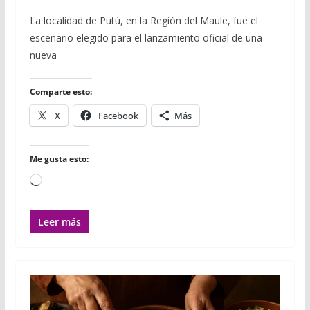
a
w
u
h
m
m
o
c
i
m
a
a
a
m
La localidad de Putú, en la Región del Maule, fue el
e
t
b
t
i
i
p
escenario elegido para el lanzamiento oficial de una
b
t
l
s
l
l
a
o
e
r
A
r
nueva
o
r
p
t
k
p
i
r
Comparte esto:
X
Facebook
Más
Me gusta esto:
Cargando...
Leer más