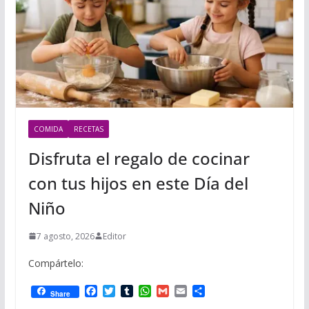
COMIDA
RECETAS
Disfruta el regalo de cocinar
con tus hijos en este Día del
Niño
7 agosto, 2026
Editor
Compártelo:
F
T
T
W
G
E
C
Share
a
w
u
h
m
m
o