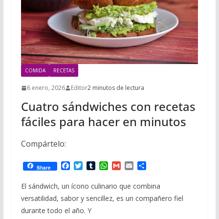
COMIDA
RECETAS
6 enero, 2026
Editor
2 minutos de lectura
Cuatro sándwiches con recetas
fáciles para hacer en minutos
Compártelo:
F
T
T
W
G
E
C
Share
a
w
u
h
m
m
o
c
i
m
a
a
a
m
El sándwich, un ícono culinario que combina
e
t
b
t
i
i
p
versatilidad, sabor y sencillez, es un compañero fiel
b
t
l
s
l
l
a
o
e
r
A
r
durante todo el año. Y
o
r
p
t