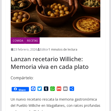
COMIDA
RECETAS
23 febrero, 2026
Editor
1 minutos de lectura
Lanzan recetario Williche:
Memoria viva en cada plato
Compártelo:
F
T
T
W
G
E
C
Share
a
w
u
h
m
m
o
c
i
m
a
a
a
m
Un nuevo recetario rescata la memoria gastronómica
e
t
b
t
i
i
p
del Pueblo Williche en Magallanes, con raíces profundas
b
t
l
s
l
l
a