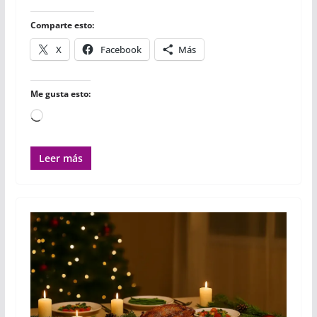
k
p
i
r
Comparte esto:
X
Facebook
Más
Me gusta esto:
Cargando...
Leer más