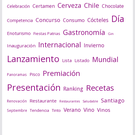
Cerveza
Chile
Certamen
Chocolate
Celebración
Día
Concurso
Cócteles
Consumo
Competencia
Gastronomía
Enoturismo
Fiestas Patrias
Gin
Internacional
Invierno
Inauguración
Lanzamiento
Mundial
Lista
Listado
Premiación
Pisco
Panoramas
Presentación
Recetas
Ranking
Santiago
Restaurante
Renovación
Saludable
Restaurantes
Verano
Vino
Vinos
Tendencia
Tinto
Septiembre