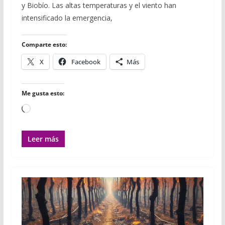
y Biobío. Las altas temperaturas y el viento han
b
t
l
s
l
l
a
o
e
r
A
r
intensificado la emergencia,
o
r
p
t
k
p
i
r
Comparte esto:
X
Facebook
Más
Me gusta esto:
Cargando...
Leer más