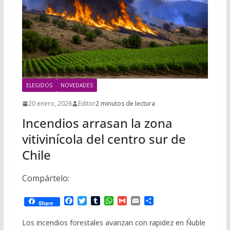
i
m
p
l
p
p
a
r
t
ELEGIDOS
NOVEDADES
i
r
20 enero, 2026
Editor
2 minutos de lectura
Incendios arrasan la zona
vitivinícola del centro sur de
Chile
Compártelo:
F
T
T
W
G
E
C
Share
a
w
u
h
m
m
o
c
i
m
a
a
a
m
Los incendios forestales avanzan con rapidez en Ñuble
e
t
b
t
i
i
p