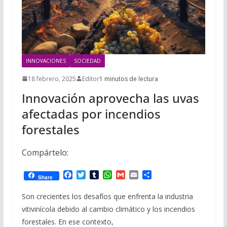
INNOVACIONES
SOCIEDAD
18 febrero, 2025
Editor
1 minutos de lectura
Innovación aprovecha las uvas
afectadas por incendios
forestales
Compártelo:
F
T
T
W
G
E
C
Share
a
w
u
h
m
m
o
c
i
m
a
a
a
m
Son crecientes los desafíos que enfrenta la industria
e
t
b
t
i
i
p
vitivinícola debido al cambio climático y los incendios
b
t
l
s
l
l
a
o
e
r
A
r
forestales. En ese contexto,