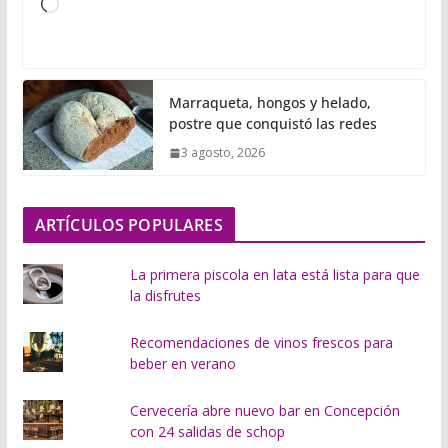
C
a
r
g
Marraqueta, hongos y helado,
a
postre que conquistó las redes
n
3 agosto, 2026
d
o
.
ARTÍCULOS POPULARES
.
.
La primera piscola en lata está lista para que
la disfrutes
Recomendaciones de vinos frescos para
beber en verano
Cervecería abre nuevo bar en Concepción
con 24 salidas de schop