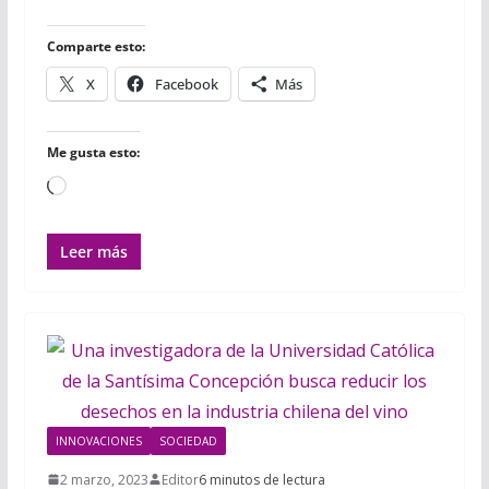
o
r
p
t
k
p
i
r
Comparte esto:
X
Facebook
Más
Me gusta esto:
Cargando...
Leer más
INNOVACIONES
SOCIEDAD
2 marzo, 2023
Editor
6 minutos de lectura