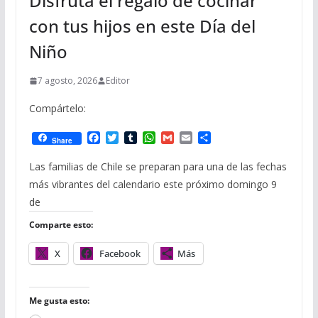
Disfruta el regalo de cocinar
con tus hijos en este Día del
Niño
7 agosto, 2026
Editor
Compártelo:
F
T
T
W
G
E
C
Share
a
w
u
h
m
m
o
c
i
m
a
a
a
m
Las familias de Chile se preparan para una de las fechas
e
t
b
t
i
i
p
más vibrantes del calendario este próximo domingo 9
b
t
l
s
l
l
a
o
e
r
A
r
de
o
r
p
t
Comparte esto:
k
p
i
r
X
Facebook
Más
Me gusta esto: