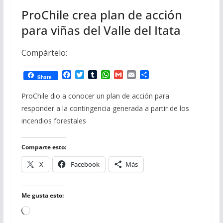
ProChile crea plan de acción
para viñas del Valle del Itata
Compártelo:
F
T
T
W
G
E
C
Share
a
w
u
h
m
m
o
c
i
m
a
a
a
m
ProChile dio a conocer un plan de acción para
e
t
b
t
i
i
p
responder a la contingencia generada a partir de los
b
t
l
s
l
l
a
o
e
r
A
r
incendios forestales
o
r
p
t
k
p
i
r
Comparte esto:
X
Facebook
Más
Me gusta esto:
Cargando...