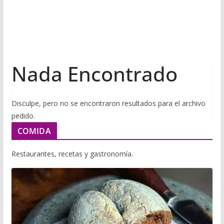
i
m
p
l
p
p
a
r
Nada Encontrado
t
i
r
Disculpe, pero no se encontraron resultados para el archivo
pedido.
COMIDA
Restaurantes, recetas y gastronomía.