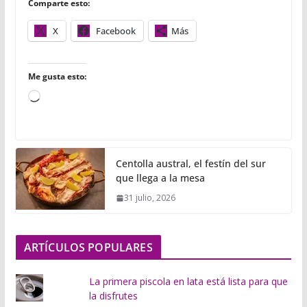
Comparte esto:
k
p
i
r
X
Facebook
Más
Me gusta esto:
C
a
r
g
Centolla austral, el festín del sur
a
que llega a la mesa
n
31 julio, 2026
d
o
.
ARTÍCULOS POPULARES
.
.
La primera piscola en lata está lista para que
la disfrutes