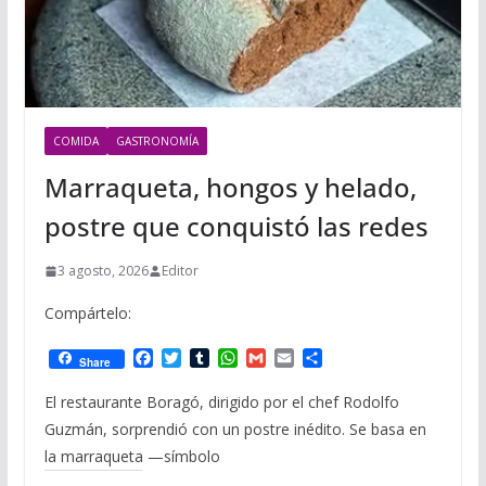
COMIDA
GASTRONOMÍA
Marraqueta, hongos y helado,
postre que conquistó las redes
3 agosto, 2026
Editor
Compártelo:
F
T
T
W
G
E
C
Share
a
w
u
h
m
m
o
c
i
m
a
a
a
m
El restaurante Boragó, dirigido por el chef Rodolfo
e
t
b
t
i
i
p
Guzmán, sorprendió con un postre inédito. Se basa en
b
t
l
s
l
l
a
o
e
r
A
r
la marraqueta —símbolo
o
r
p
t