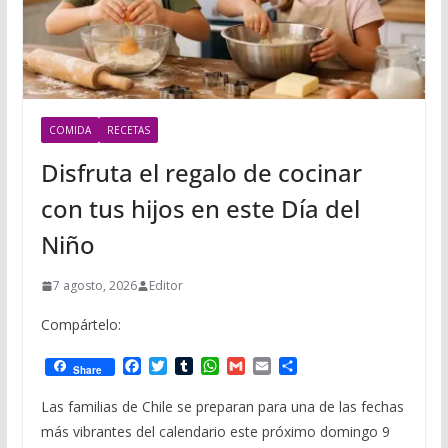
COMIDA
RECETAS
Disfruta el regalo de cocinar
con tus hijos en este Día del
Niño
7 agosto, 2026
Editor
Compártelo:
F
T
T
W
G
E
C
Share
a
w
u
h
m
m
o
c
i
m
a
a
a
m
Las familias de Chile se preparan para una de las fechas
e
t
b
t
i
i
p
más vibrantes del calendario este próximo domingo 9
b
t
l
s
l
l
a