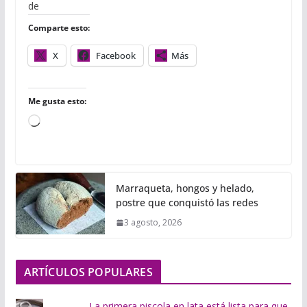
o
e
r
A
r
de
o
r
p
t
Comparte esto:
k
p
i
r
X
Facebook
Más
Me gusta esto:
C
a
r
g
Marraqueta, hongos y helado,
a
postre que conquistó las redes
n
3 agosto, 2026
d
o
.
ARTÍCULOS POPULARES
.
.
La primera piscola en lata está lista para que