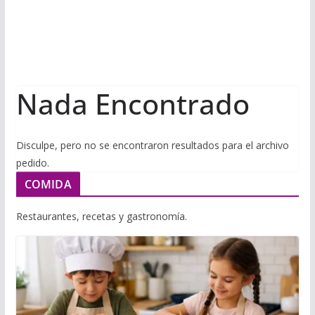
i
m
p
l
p
p
a
r
Nada Encontrado
t
i
r
Disculpe, pero no se encontraron resultados para el archivo
pedido.
COMIDA
Restaurantes, recetas y gastronomía.