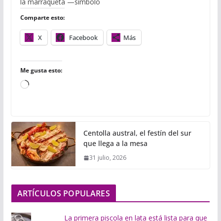
o
e
r
A
r
la marraqueta —símbolo
o
r
p
t
Comparte esto:
k
p
i
r
X
Facebook
Más
Me gusta esto:
C
a
r
g
Centolla austral, el festín del sur
a
que llega a la mesa
n
31 julio, 2026
d
o
.
ARTÍCULOS POPULARES
.
.
La primera piscola en lata está lista para que