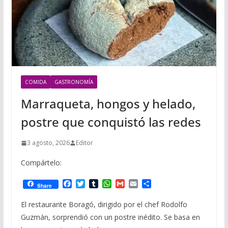
COMIDA
GASTRONOMÍA
Marraqueta, hongos y helado,
postre que conquistó las redes
3 agosto, 2026
Editor
Compártelo:
F
T
T
W
G
E
C
Share
a
w
u
h
m
m
o
c
i
m
a
a
a
m
El restaurante Boragó, dirigido por el chef Rodolfo
e
t
b
t
i
i
p
Guzmán, sorprendió con un postre inédito. Se basa en
b
t
l
s
l
l
a