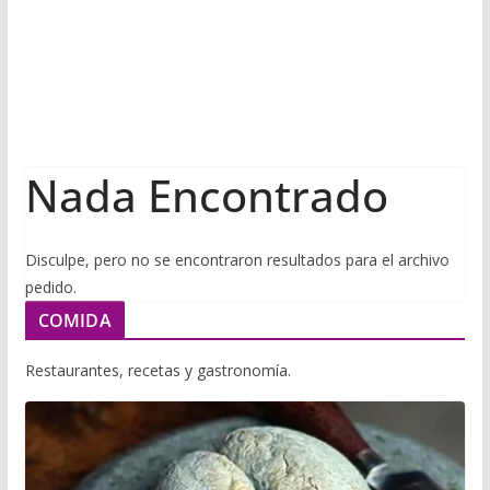
i
m
p
l
p
p
a
r
t
Nada Encontrado
i
r
Disculpe, pero no se encontraron resultados para el archivo
pedido.
COMIDA
Restaurantes, recetas y gastronomía.