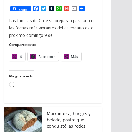
F
T
T
W
G
E
C
Share
a
w
u
h
m
m
o
c
i
m
a
a
a
m
Las familias de Chile se preparan para una de
e
t
b
t
i
i
p
las fechas más vibrantes del calendario este
b
t
l
s
l
l
a
o
e
r
A
r
próximo domingo 9 de
o
r
p
t
Comparte esto:
k
p
i
r
X
Facebook
Más
Me gusta esto:
C
a
r
g
Marraqueta, hongos y
a
helado, postre que
n
conquistó las redes
d