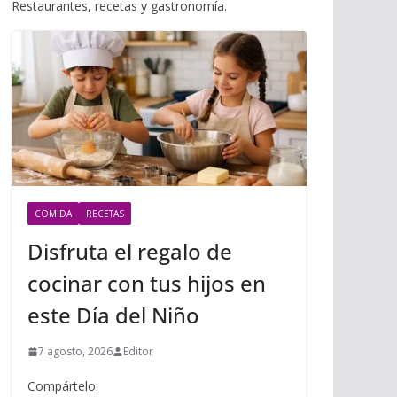
i
Restaurantes, recetas y gastronomía.
m
p
l
p
p
a
r
t
i
r
COMIDA
RECETAS
Disfruta el regalo de
cocinar con tus hijos en
este Día del Niño
7 agosto, 2026
Editor
Compártelo: