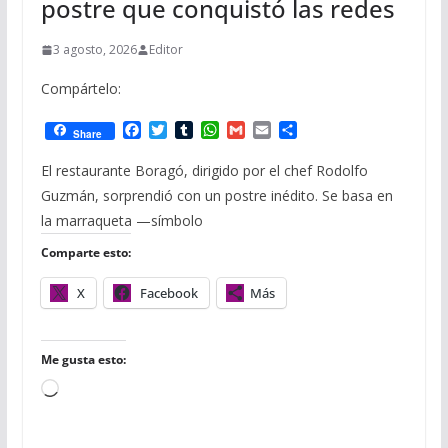
postre que conquistó las redes
3 agosto, 2026
Editor
Compártelo:
F
T
T
W
G
E
C
Share
a
w
u
h
m
m
o
c
i
m
a
a
a
m
El restaurante Boragó, dirigido por el chef Rodolfo
e
t
b
t
i
i
p
Guzmán, sorprendió con un postre inédito. Se basa en
b
t
l
s
l
l
a
o
e
r
A
r
la marraqueta —símbolo
o
r
p
t
Comparte esto:
k
p
i
r
X
Facebook
Más
Me gusta esto:
C
a
r