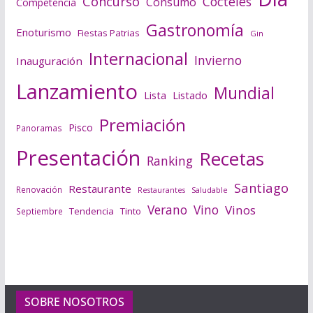
Concurso
Cócteles
Consumo
Competencia
Gastronomía
Enoturismo
Fiestas Patrias
Gin
Internacional
Invierno
Inauguración
Lanzamiento
Mundial
Lista
Listado
Premiación
Pisco
Panoramas
Presentación
Recetas
Ranking
Santiago
Restaurante
Renovación
Saludable
Restaurantes
Verano
Vino
Vinos
Tendencia
Tinto
Septiembre
SOBRE NOSOTROS