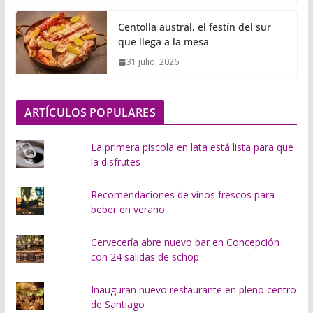
g
Centolla austral, el festín del sur
a
que llega a la mesa
n
31 julio, 2026
d
o
.
ARTÍCULOS POPULARES
.
.
La primera piscola en lata está lista para que
la disfrutes
Recomendaciones de vinos frescos para
beber en verano
Cervecería abre nuevo bar en Concepción
con 24 salidas de schop
Inauguran nuevo restaurante en pleno centro
de Santiago