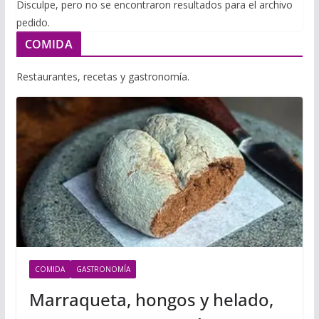
i
Disculpe, pero no se encontraron resultados para el archivo
m
p
pedido.
l
p
p
COMIDA
a
r
Restaurantes, recetas y gastronomía.
t
i
r
COMIDA
GASTRONOMÍA
Marraqueta, hongos y helado,