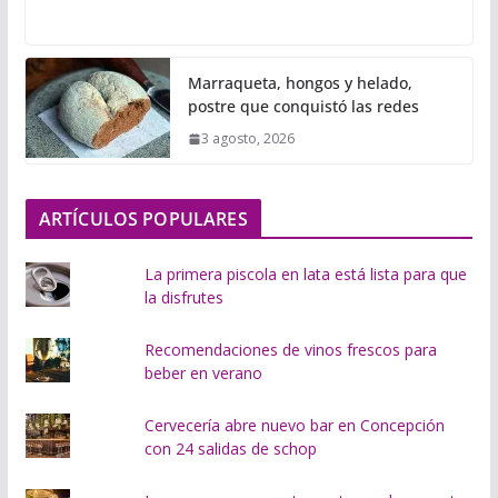
a
r
g
Marraqueta, hongos y helado,
a
postre que conquistó las redes
n
3 agosto, 2026
d
o
.
ARTÍCULOS POPULARES
.
.
La primera piscola en lata está lista para que
la disfrutes
Recomendaciones de vinos frescos para
beber en verano
Cervecería abre nuevo bar en Concepción
con 24 salidas de schop