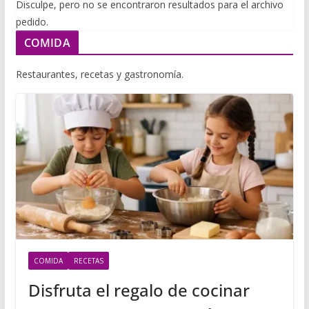
i
Disculpe, pero no se encontraron resultados para el archivo
m
p
pedido.
l
p
p
COMIDA
a
r
Restaurantes, recetas y gastronomía.
t
i
r
COMIDA
RECETAS
Disfruta el regalo de cocinar