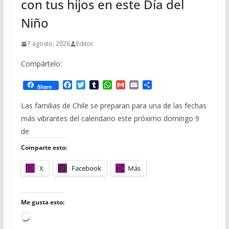
con tus hijos en este Día del
Niño
7 agosto, 2026
Editor
Compártelo:
F
T
T
W
G
E
C
Share
a
w
u
h
m
m
o
c
i
m
a
a
a
m
Las familias de Chile se preparan para una de las fechas
e
t
b
t
i
i
p
más vibrantes del calendario este próximo domingo 9
b
t
l
s
l
l
a
o
e
r
A
r
de
o
r
p
t
Comparte esto:
k
p
i
r
X
Facebook
Más
Me gusta esto:
C