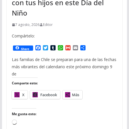
con tus hijos en este Día del
Niño
7 agosto, 2026
Editor
Compártelo:
F
T
T
W
G
E
C
Share
a
w
u
h
m
m
o
c
i
m
a
a
a
m
Las familias de Chile se preparan para una de las fechas
e
t
b
t
i
i
p
más vibrantes del calendario este próximo domingo 9
b
t
l
s
l
l
a
o
e
r
A
r
de
o
r
p
t
Comparte esto:
k
p
i
r
X
Facebook
Más
Me gusta esto:
C