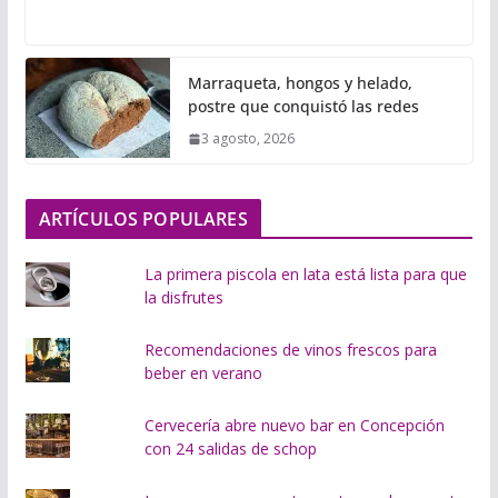
a
r
g
Marraqueta, hongos y helado,
a
postre que conquistó las redes
n
3 agosto, 2026
d
o
.
ARTÍCULOS POPULARES
.
.
La primera piscola en lata está lista para que
la disfrutes
Recomendaciones de vinos frescos para
beber en verano
Cervecería abre nuevo bar en Concepción
con 24 salidas de schop