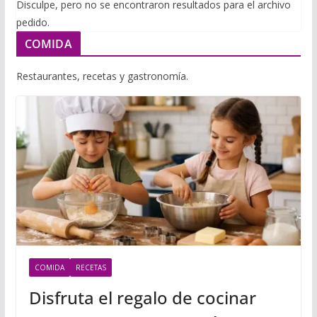
i
Disculpe, pero no se encontraron resultados para el archivo
m
p
pedido.
l
p
p
COMIDA
a
r
Restaurantes, recetas y gastronomía.
t
i
r
COMIDA
RECETAS
Disfruta el regalo de cocinar