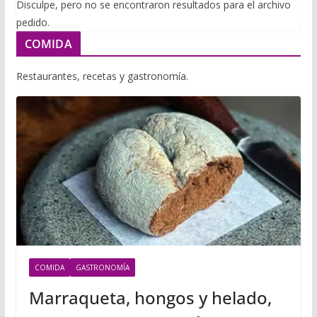
i
Disculpe, pero no se encontraron resultados para el archivo
m
p
pedido.
l
p
p
COMIDA
a
r
Restaurantes, recetas y gastronomía.
t
i
r
COMIDA
GASTRONOMÍA
Marraqueta, hongos y helado,