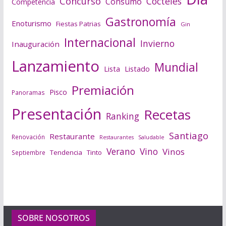
Concurso
Cócteles
Consumo
Competencia
Gastronomía
Enoturismo
Fiestas Patrias
Gin
Internacional
Invierno
Inauguración
Lanzamiento
Mundial
Lista
Listado
Premiación
Pisco
Panoramas
Presentación
Recetas
Ranking
Santiago
Restaurante
Renovación
Saludable
Restaurantes
Verano
Vino
Vinos
Tendencia
Tinto
Septiembre
SOBRE NOSOTROS