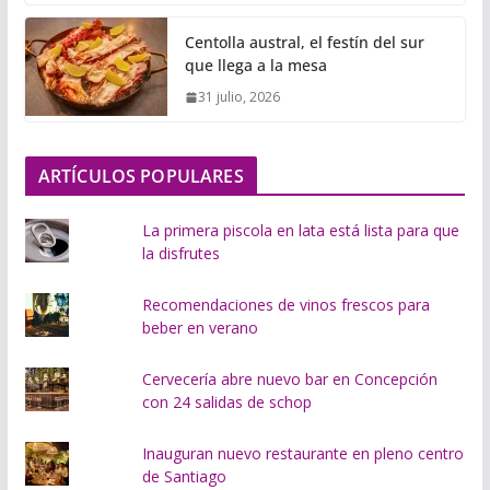
g
Centolla austral, el festín del sur
a
que llega a la mesa
n
31 julio, 2026
d
o
.
ARTÍCULOS POPULARES
.
.
La primera piscola en lata está lista para que
la disfrutes
Recomendaciones de vinos frescos para
beber en verano
Cervecería abre nuevo bar en Concepción
con 24 salidas de schop
Inauguran nuevo restaurante en pleno centro
de Santiago