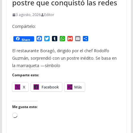
postre que conquistó las redes
3 agosto, 2026
Editor
Compártelo:
F
T
T
W
G
E
C
Share
a
w
u
h
m
m
o
c
i
m
a
a
a
m
El restaurante Boragó, dirigido por el chef Rodolfo
e
t
b
t
i
i
p
Guzmán, sorprendió con un postre inédito. Se basa en
b
t
l
s
l
l
a
o
e
r
A
r
la marraqueta —símbolo
o
r
p
t
Comparte esto:
k
p
i
r
X
Facebook
Más
Me gusta esto:
C
a
r