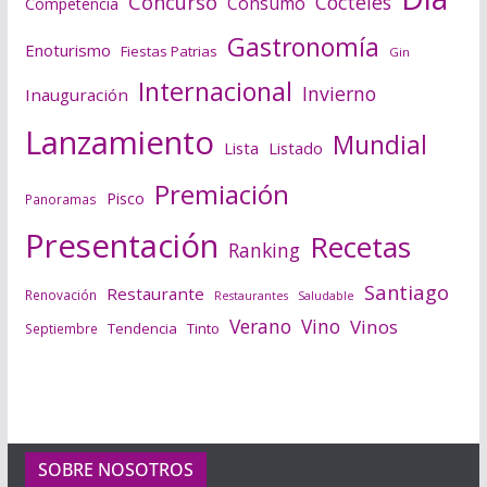
Concurso
Cócteles
Consumo
Competencia
Gastronomía
Enoturismo
Fiestas Patrias
Gin
Internacional
Invierno
Inauguración
Lanzamiento
Mundial
Lista
Listado
Premiación
Pisco
Panoramas
Presentación
Recetas
Ranking
Santiago
Restaurante
Renovación
Saludable
Restaurantes
Verano
Vino
Vinos
Tendencia
Tinto
Septiembre
SOBRE NOSOTROS