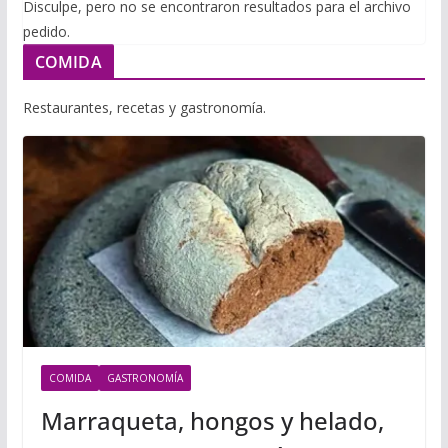
i
Disculpe, pero no se encontraron resultados para el archivo
m
p
pedido.
l
p
p
COMIDA
a
r
Restaurantes, recetas y gastronomía.
t
i
r
COMIDA
GASTRONOMÍA
Marraqueta, hongos y helado,