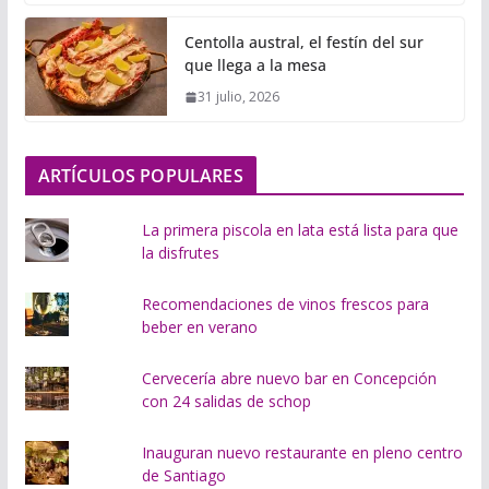
g
Centolla austral, el festín del sur
a
que llega a la mesa
n
31 julio, 2026
d
o
.
ARTÍCULOS POPULARES
.
.
La primera piscola en lata está lista para que
la disfrutes
Recomendaciones de vinos frescos para
beber en verano
Cervecería abre nuevo bar en Concepción
con 24 salidas de schop
Inauguran nuevo restaurante en pleno centro
de Santiago