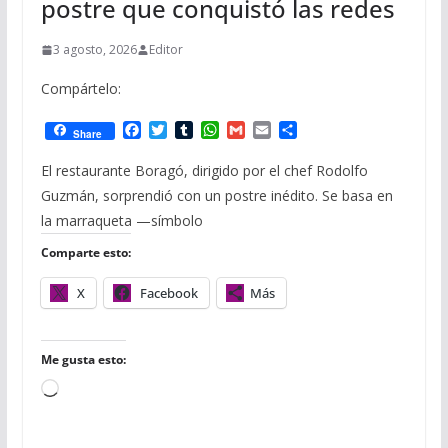
postre que conquistó las redes
3 agosto, 2026
Editor
Compártelo:
F
T
T
W
G
E
C
Share
a
w
u
h
m
m
o
c
i
m
a
a
a
m
El restaurante Boragó, dirigido por el chef Rodolfo
e
t
b
t
i
i
p
Guzmán, sorprendió con un postre inédito. Se basa en
b
t
l
s
l
l
a
o
e
r
A
r
la marraqueta —símbolo
o
r
p
t
Comparte esto:
k
p
i
r
X
Facebook
Más
Me gusta esto:
C
a
r