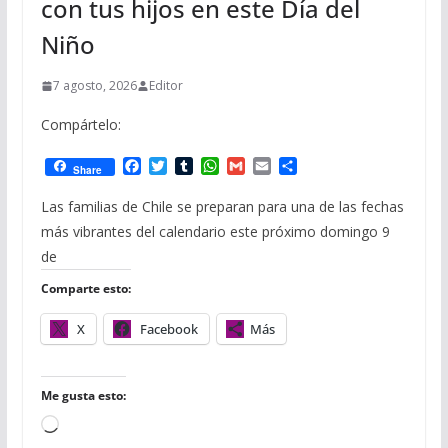
con tus hijos en este Día del
Niño
7 agosto, 2026
Editor
Compártelo:
F
T
T
W
G
E
C
Share
a
w
u
h
m
m
o
c
i
m
a
a
a
m
Las familias de Chile se preparan para una de las fechas
e
t
b
t
i
i
p
más vibrantes del calendario este próximo domingo 9
b
t
l
s
l
l
a
o
e
r
A
r
de
o
r
p
t
Comparte esto:
k
p
i
r
X
Facebook
Más
Me gusta esto:
C