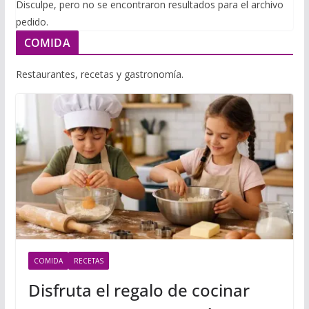
i
Disculpe, pero no se encontraron resultados para el archivo
m
p
pedido.
l
p
p
COMIDA
a
r
Restaurantes, recetas y gastronomía.
t
i
r
COMIDA
RECETAS
Disfruta el regalo de cocinar