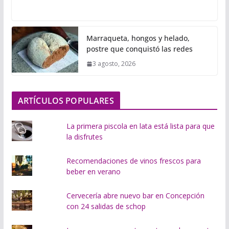
a
r
g
Marraqueta, hongos y helado,
a
postre que conquistó las redes
n
3 agosto, 2026
d
o
.
ARTÍCULOS POPULARES
.
.
La primera piscola en lata está lista para que
la disfrutes
Recomendaciones de vinos frescos para
beber en verano
Cervecería abre nuevo bar en Concepción
con 24 salidas de schop