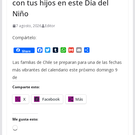
con tus hijos en este Día del
Niño
7 agosto, 2026
Editor
Compártelo:
F
T
T
W
G
E
C
Share
a
w
u
h
m
m
o
c
i
m
a
a
a
m
Las familias de Chile se preparan para una de las fechas
e
t
b
t
i
i
p
más vibrantes del calendario este próximo domingo 9
b
t
l
s
l
l
a
o
e
r
A
r
de
o
r
p
t
Comparte esto:
k
p
i
r
X
Facebook
Más
Me gusta esto:
C