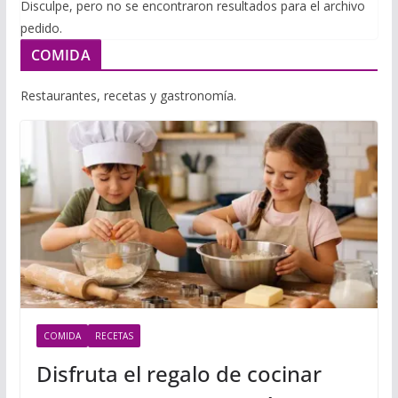
i
Disculpe, pero no se encontraron resultados para el archivo
m
p
pedido.
l
p
p
COMIDA
a
r
Restaurantes, recetas y gastronomía.
t
i
r
COMIDA
RECETAS
Disfruta el regalo de cocinar