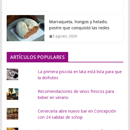
a
r
g
Marraqueta, hongos y helado,
a
postre que conquistó las redes
n
3 agosto, 2026
d
o
.
ARTÍCULOS POPULARES
.
.
La primera piscola en lata está lista para que
la disfrutes
Recomendaciones de vinos frescos para
beber en verano
Cervecería abre nuevo bar en Concepción
con 24 salidas de schop