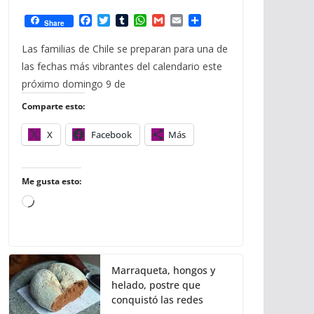
F
T
T
W
G
E
C
Share
a
w
u
h
m
m
o
c
i
m
a
a
a
m
Las familias de Chile se preparan para una de
e
t
b
t
i
i
p
las fechas más vibrantes del calendario este
b
t
l
s
l
l
a
o
e
r
A
r
próximo domingo 9 de
o
r
p
t
Comparte esto:
k
p
i
r
X
Facebook
Más
Me gusta esto:
C
a
r
g
Marraqueta, hongos y
a
helado, postre que
n
conquistó las redes
d