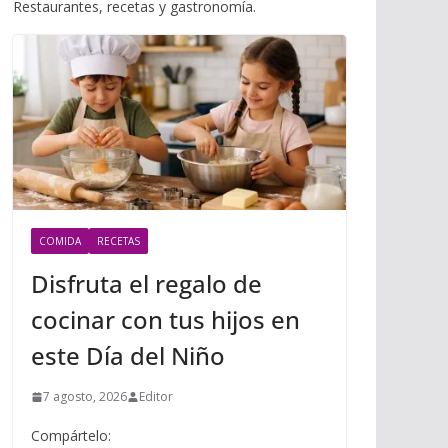
i
Restaurantes, recetas y gastronomía.
m
p
l
p
p
a
r
t
i
r
COMIDA
RECETAS
Disfruta el regalo de
cocinar con tus hijos en
este Día del Niño
7 agosto, 2026
Editor
Compártelo: