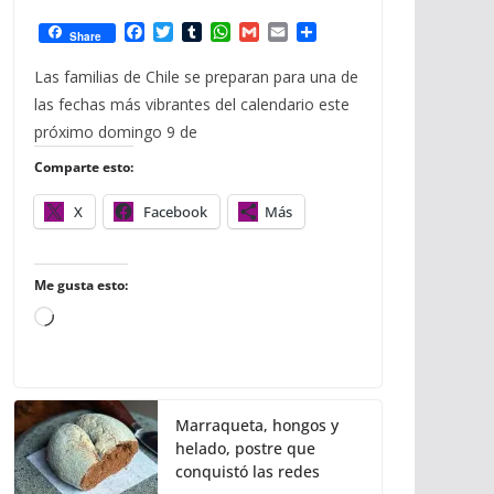
F
T
T
W
G
E
C
Share
a
w
u
h
m
m
o
c
i
m
a
a
a
m
Las familias de Chile se preparan para una de
e
t
b
t
i
i
p
las fechas más vibrantes del calendario este
b
t
l
s
l
l
a
o
e
r
A
r
próximo domingo 9 de
o
r
p
t
Comparte esto:
k
p
i
r
X
Facebook
Más
Me gusta esto:
C
a
r
g
Marraqueta, hongos y
a
helado, postre que
n
conquistó las redes
d