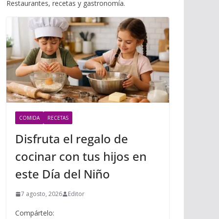
i
Restaurantes, recetas y gastronomía.
m
p
l
p
p
a
r
t
i
r
COMIDA
RECETAS
Disfruta el regalo de
cocinar con tus hijos en
este Día del Niño
7 agosto, 2026
Editor
Compártelo: