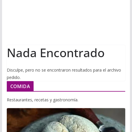
i
m
p
l
p
p
a
r
t
Nada Encontrado
i
r
Disculpe, pero no se encontraron resultados para el archivo
pedido.
COMIDA
Restaurantes, recetas y gastronomía.