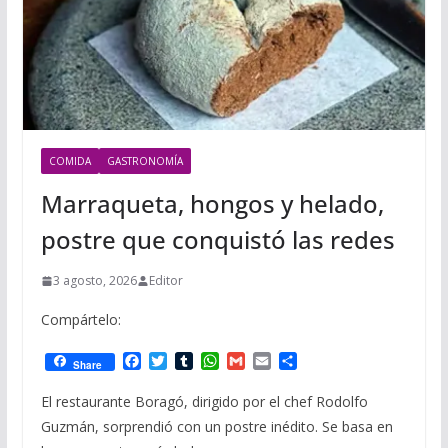
COMIDA
GASTRONOMÍA
Marraqueta, hongos y helado,
postre que conquistó las redes
3 agosto, 2026
Editor
Compártelo:
F
T
T
W
G
E
C
Share
a
w
u
h
m
m
o
c
i
m
a
a
a
m
El restaurante Boragó, dirigido por el chef Rodolfo
e
t
b
t
i
i
p
Guzmán, sorprendió con un postre inédito. Se basa en
b
t
l
s
l
l
a