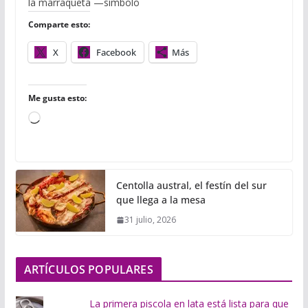
o
e
r
A
r
la marraqueta —símbolo
o
r
p
t
Comparte esto:
k
p
i
r
X
Facebook
Más
Me gusta esto:
C
a
r
g
Centolla austral, el festín del sur
a
que llega a la mesa
n
31 julio, 2026
d
o
.
ARTÍCULOS POPULARES
.
.
La primera piscola en lata está lista para que