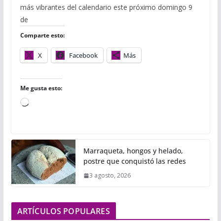
e
t
b
t
i
i
p
más vibrantes del calendario este próximo domingo 9
b
t
l
s
l
l
a
o
e
r
A
r
de
o
r
p
t
Comparte esto:
k
p
i
r
X
Facebook
Más
Me gusta esto:
C
a
r
g
Marraqueta, hongos y helado,
a
postre que conquistó las redes
n
3 agosto, 2026
d
o
.
ARTÍCULOS POPULARES
.