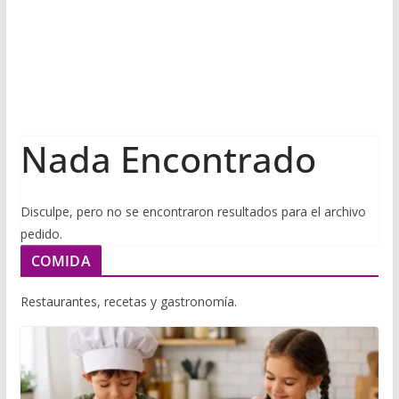
i
m
p
l
p
p
a
r
t
Nada Encontrado
i
r
Disculpe, pero no se encontraron resultados para el archivo
pedido.
COMIDA
Restaurantes, recetas y gastronomía.