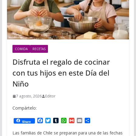
COMIDA
RECETAS
Disfruta el regalo de cocinar
con tus hijos en este Día del
Niño
7 agosto, 2026
Editor
Compártelo:
F
T
T
W
G
E
C
Share
a
w
u
h
m
m
o
c
i
m
a
a
a
m
Las familias de Chile se preparan para una de las fechas