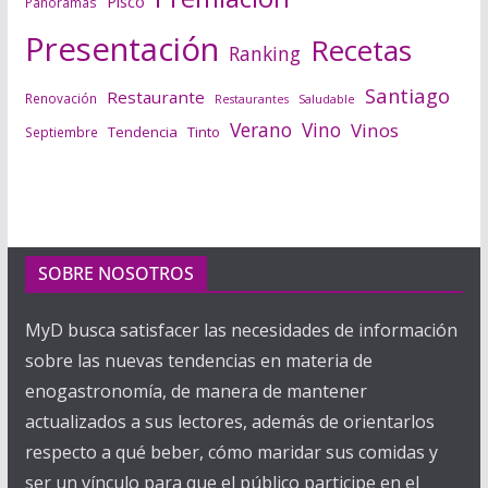
Pisco
Panoramas
Presentación
Recetas
Ranking
Santiago
Restaurante
Renovación
Saludable
Restaurantes
Verano
Vino
Vinos
Tendencia
Tinto
Septiembre
SOBRE NOSOTROS
MyD busca satisfacer las necesidades de información
sobre las nuevas tendencias en materia de
enogastronomía, de manera de mantener
actualizados a sus lectores, además de orientarlos
respecto a qué beber, cómo maridar sus comidas y
ser un vínculo para que el público participe en el