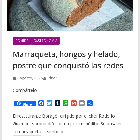
COMIDA
GASTRONOMÍA
Marraqueta, hongos y helado,
postre que conquistó las redes
3 agosto, 2026
Editor
Compártelo:
F
T
T
W
G
E
C
Share
a
w
u
h
m
m
o
c
i
m
a
a
a
m
El restaurante Boragó, dirigido por el chef Rodolfo
e
t
b
t
i
i
p
Guzmán, sorprendió con un postre inédito. Se basa en
b
t
l
s
l
l
a
o
e
r
A
r
la marraqueta —símbolo
o
r
p
t