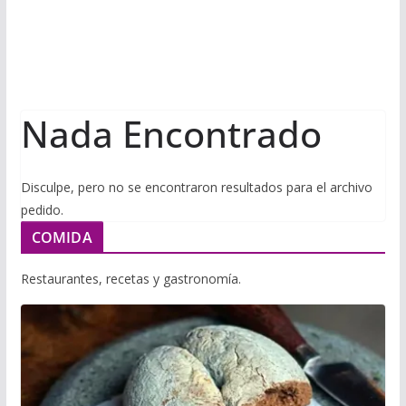
i
m
p
l
p
p
a
r
Nada Encontrado
t
i
r
Disculpe, pero no se encontraron resultados para el archivo
pedido.
COMIDA
Restaurantes, recetas y gastronomía.