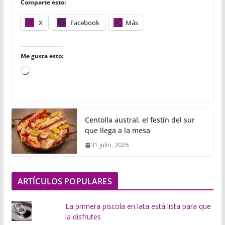
Comparte esto:
k
p
i
r
X
Facebook
Más
Me gusta esto:
C
a
r
g
Centolla austral, el festín del sur
a
que llega a la mesa
n
31 julio, 2026
d
o
.
ARTÍCULOS POPULARES
.
.
La primera piscola en lata está lista para que
la disfrutes