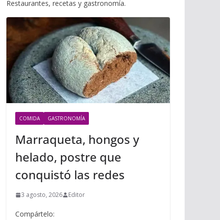
i
Restaurantes, recetas y gastronomía.
m
p
l
p
p
a
r
t
i
r
COMIDA
GASTRONOMÍA
Marraqueta, hongos y
helado, postre que
conquistó las redes
3 agosto, 2026
Editor
Compártelo: