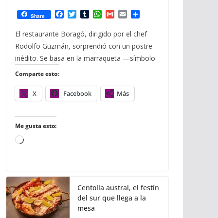
F
T
T
W
G
E
C
Share
a
w
u
h
m
m
o
c
i
m
a
a
a
m
El restaurante Boragó, dirigido por el chef
e
t
b
t
i
i
p
Rodolfo Guzmán, sorprendió con un postre
b
t
l
s
l
l
a
o
e
r
A
r
inédito. Se basa en la marraqueta —símbolo
o
r
p
t
Comparte esto:
k
p
i
r
X
Facebook
Más
Me gusta esto:
C
a
r
g
Centolla austral, el festín
a
del sur que llega a la
n
mesa
d