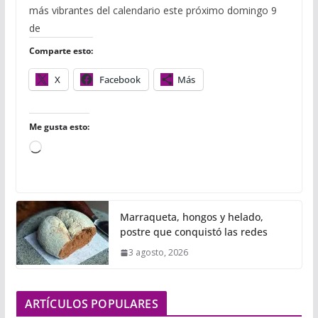
e
t
b
t
i
i
p
más vibrantes del calendario este próximo domingo 9
b
t
l
s
l
l
a
o
e
r
A
r
de
o
r
p
t
Comparte esto:
k
p
i
r
X
Facebook
Más
Me gusta esto:
C
a
r
g
Marraqueta, hongos y helado,
a
postre que conquistó las redes
n
3 agosto, 2026
d
o
.
ARTÍCULOS POPULARES
.