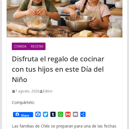
COMIDA
RECETAS
Disfruta el regalo de cocinar
con tus hijos en este Día del
Niño
7 agosto, 2026
Editor
Compártelo:
F
T
T
W
G
E
C
Share
a
w
u
h
m
m
o
c
i
m
a
a
a
m
Las familias de Chile se preparan para una de las fechas