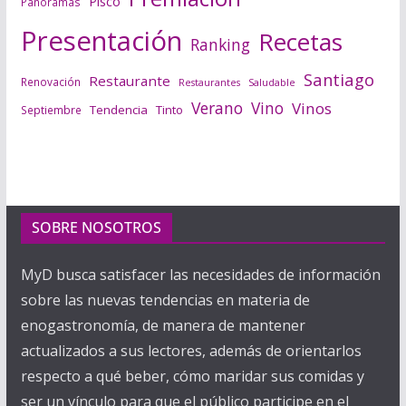
Pisco
Panoramas
Presentación
Recetas
Ranking
Santiago
Restaurante
Renovación
Saludable
Restaurantes
Verano
Vino
Vinos
Tendencia
Tinto
Septiembre
SOBRE NOSOTROS
MyD busca satisfacer las necesidades de información
sobre las nuevas tendencias en materia de
enogastronomía, de manera de mantener
actualizados a sus lectores, además de orientarlos
respecto a qué beber, cómo maridar sus comidas y
ser un vínculo para que el público participe en el