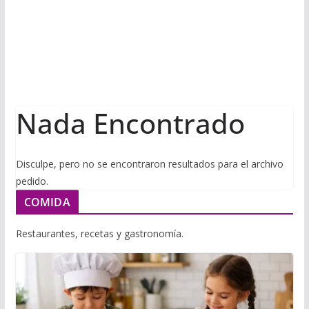
i
m
p
l
p
p
a
r
t
Nada Encontrado
i
r
Disculpe, pero no se encontraron resultados para el archivo
pedido.
COMIDA
Restaurantes, recetas y gastronomía.