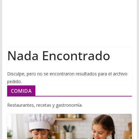
i
m
p
l
p
p
a
r
t
Nada Encontrado
i
r
Disculpe, pero no se encontraron resultados para el archivo
pedido.
COMIDA
Restaurantes, recetas y gastronomía.