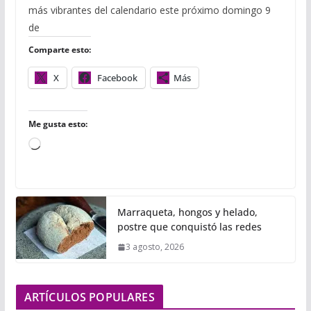
e
t
b
t
i
i
p
más vibrantes del calendario este próximo domingo 9
b
t
l
s
l
l
a
o
e
r
A
r
de
o
r
p
t
Comparte esto:
k
p
i
r
X
Facebook
Más
Me gusta esto:
C
a
r
g
Marraqueta, hongos y helado,
a
postre que conquistó las redes
n
3 agosto, 2026
d
o
.
ARTÍCULOS POPULARES
.