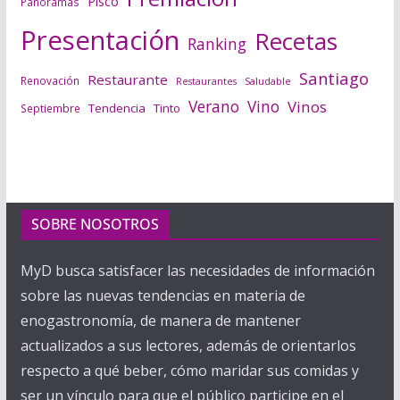
Pisco
Panoramas
Presentación
Recetas
Ranking
Santiago
Restaurante
Renovación
Saludable
Restaurantes
Verano
Vino
Vinos
Tendencia
Tinto
Septiembre
SOBRE NOSOTROS
MyD busca satisfacer las necesidades de información
sobre las nuevas tendencias en materia de
enogastronomía, de manera de mantener
actualizados a sus lectores, además de orientarlos
respecto a qué beber, cómo maridar sus comidas y
ser un vínculo para que el público participe en el