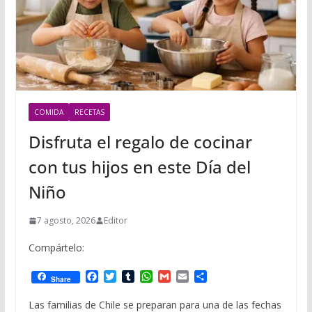
COMIDA
RECETAS
Disfruta el regalo de cocinar
con tus hijos en este Día del
Niño
7 agosto, 2026
Editor
Compártelo:
F
T
T
W
G
E
C
Share
a
w
u
h
m
m
o
c
i
m
a
a
a
m
Las familias de Chile se preparan para una de las fechas