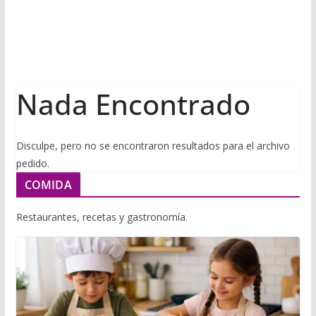
i
m
p
l
p
p
a
r
Nada Encontrado
t
i
r
Disculpe, pero no se encontraron resultados para el archivo
pedido.
COMIDA
Restaurantes, recetas y gastronomía.