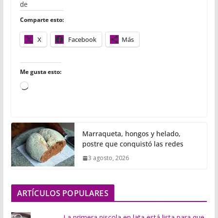
o
e
r
A
r
de
o
r
p
t
Comparte esto:
k
p
i
r
X
Facebook
Más
Me gusta esto:
C
a
r
g
Marraqueta, hongos y helado,
a
postre que conquistó las redes
n
3 agosto, 2026
d
o
.
ARTÍCULOS POPULARES
.
.
La primera piscola en lata está lista para que