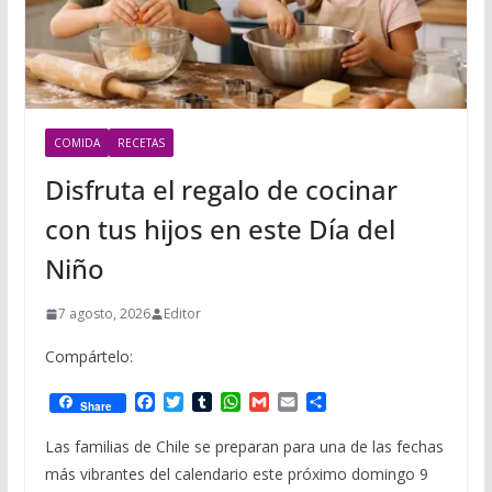
COMIDA
RECETAS
Disfruta el regalo de cocinar
con tus hijos en este Día del
Niño
7 agosto, 2026
Editor
Compártelo:
F
T
T
W
G
E
C
Share
a
w
u
h
m
m
o
c
i
m
a
a
a
m
Las familias de Chile se preparan para una de las fechas
e
t
b
t
i
i
p
más vibrantes del calendario este próximo domingo 9
b
t
l
s
l
l
a