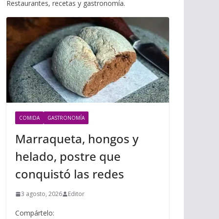
i
Restaurantes, recetas y gastronomía.
m
p
l
p
p
a
r
t
i
r
COMIDA
GASTRONOMÍA
Marraqueta, hongos y
helado, postre que
conquistó las redes
3 agosto, 2026
Editor
Compártelo: