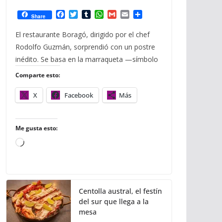
F
T
T
W
G
E
C
Share
a
w
u
h
m
m
o
c
i
m
a
a
a
m
El restaurante Boragó, dirigido por el chef
e
t
b
t
i
i
p
Rodolfo Guzmán, sorprendió con un postre
b
t
l
s
l
l
a
o
e
r
A
r
inédito. Se basa en la marraqueta —símbolo
o
r
p
t
Comparte esto:
k
p
i
r
X
Facebook
Más
Me gusta esto:
C
a
r
g
Centolla austral, el festín
a
del sur que llega a la
n
mesa
d