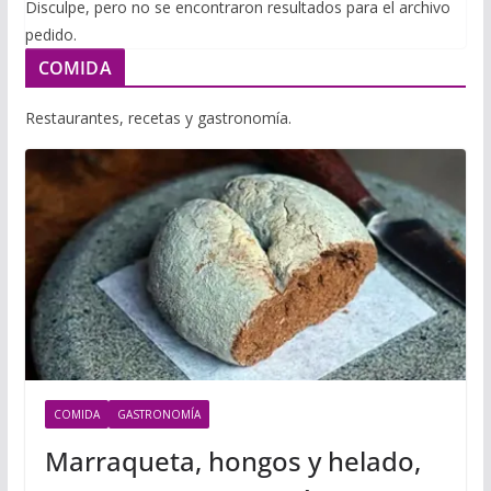
i
Disculpe, pero no se encontraron resultados para el archivo
m
p
pedido.
l
p
p
COMIDA
a
r
Restaurantes, recetas y gastronomía.
t
i
r
COMIDA
GASTRONOMÍA
Marraqueta, hongos y helado,