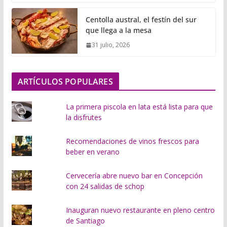
g
Centolla austral, el festín del sur
a
que llega a la mesa
n
31 julio, 2026
d
o
.
ARTÍCULOS POPULARES
.
.
La primera piscola en lata está lista para que
la disfrutes
Recomendaciones de vinos frescos para
beber en verano
Cervecería abre nuevo bar en Concepción
con 24 salidas de schop
Inauguran nuevo restaurante en pleno centro
de Santiago