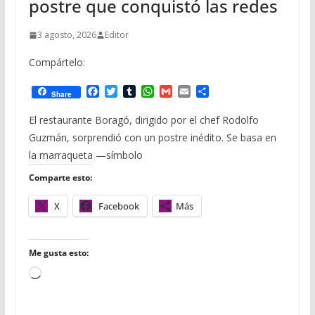
postre que conquistó las redes
3 agosto, 2026
Editor
Compártelo:
F
T
T
W
G
E
C
Share
a
w
u
h
m
m
o
c
i
m
a
a
a
m
El restaurante Boragó, dirigido por el chef Rodolfo
e
t
b
t
i
i
p
Guzmán, sorprendió con un postre inédito. Se basa en
b
t
l
s
l
l
a
o
e
r
A
r
la marraqueta —símbolo
o
r
p
t
Comparte esto:
k
p
i
r
X
Facebook
Más
Me gusta esto:
C
a
r