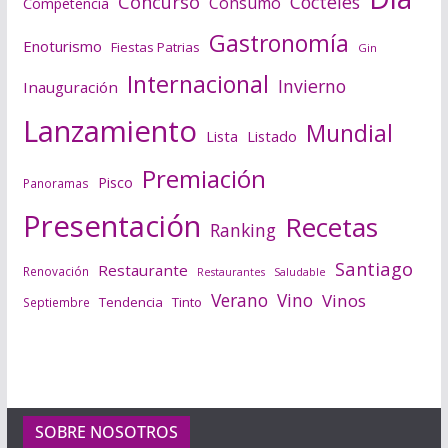
Concurso
Cócteles
Consumo
Competencia
Gastronomía
Enoturismo
Fiestas Patrias
Gin
Internacional
Invierno
Inauguración
Lanzamiento
Mundial
Lista
Listado
Premiación
Pisco
Panoramas
Presentación
Recetas
Ranking
Santiago
Restaurante
Renovación
Saludable
Restaurantes
Verano
Vino
Vinos
Tendencia
Tinto
Septiembre
SOBRE NOSOTROS